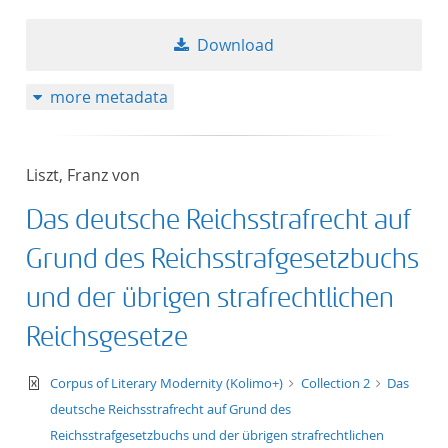
50
Download
more metadata
Liszt, Franz von
Das deutsche Reichsstrafrecht auf
Grund des Reichsstrafgesetzbuchs
und der übrigen strafrechtlichen
Reichsgesetze
text/xml
Corpus of Literary Modernity (Kolimo+)
Collection 2
Das
deutsche Reichsstrafrecht auf Grund des
Reichsstrafgesetzbuchs und der übrigen strafrechtlichen