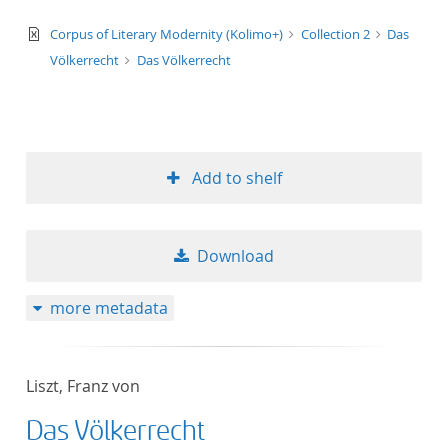
text/xml
Corpus of Literary Modernity (Kolimo+)
Collection 2
Das
Völkerrecht
Das Völkerrecht
Add to shelf
Download
more metadata
Liszt, Franz von
Das Völkerrecht