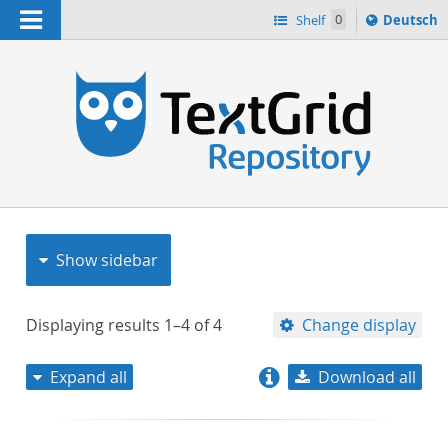
Navigation
Sprache
Shelf
0
Deutsch
ï¿½ndern
nach
h
Show sidebar
Displaying results
1–4
of
4
Change display
Expand all
Download all
relevance