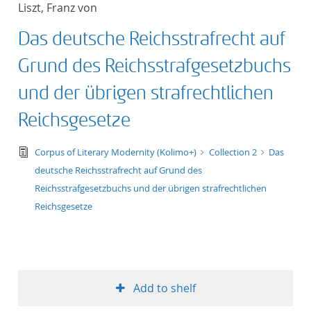
Liszt, Franz von
title ascending
Das deutsche Reichsstrafrecht auf
title descending
Grund des Reichsstrafgesetzbuchs
format ascending
und der übrigen strafrechtlichen
Reichsgesetze
format descendin
text/tg.edition+tg.aggregation+xml
Corpus of Literary Modernity (Kolimo+)
Collection 2
Das
publication date 
deutsche Reichsstrafrecht auf Grund des
Reichsstrafgesetzbuchs und der übrigen strafrechtlichen
publication date 
Reichsgesetze
10
Add to shelf
20