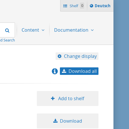
Sprache
Shelf
0
Deutsch
ï¿½ndern
nach
Search
Content
Documentation
d Search
Change display
Download all
relevance
title ascending
Add to shelf
title descending
Download
format ascending