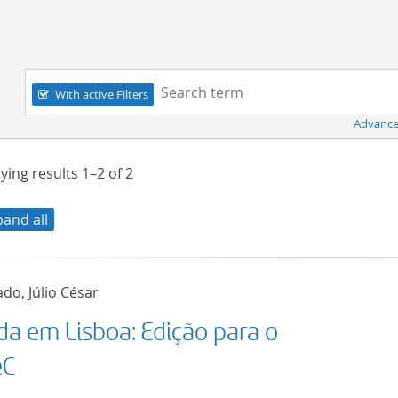
Navigation
Search term:
With active Filters
Advance
ying results
1–2
of
2
pand all
do, Júlio César
ida em Lisboa: Edição para o
eC