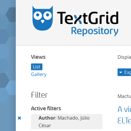
Views
Displa
List
Ex
Gallery
Filter
Macha
A v
Active filters
Remove
Author
: Machado, Júlio
ELT
this
César