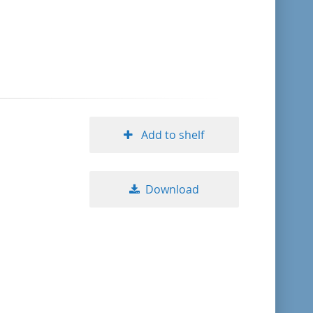
format descending
publication date ascending
publication date descending
Add to shelf
10
Download
20
50