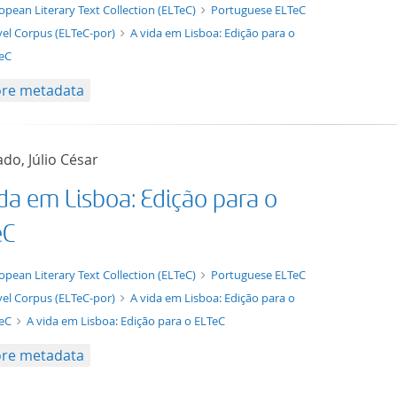
t/tg.edition+tg.aggregation+xml
opean Literary Text Collection (ELTeC)
Portuguese ELTeC
el Corpus (ELTeC-por)
A vida em Lisboa: Edição para o
eC
re metadata
do, Júlio César
ida em Lisboa: Edição para o
eC
xt/xml
opean Literary Text Collection (ELTeC)
Portuguese ELTeC
el Corpus (ELTeC-por)
A vida em Lisboa: Edição para o
TeC
A vida em Lisboa: Edição para o ELTeC
re metadata