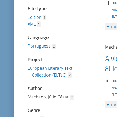
filter
tex
Eur
File Type
Nov
ELT
Edition
1
XML
1
mo
Language
Portuguese
2
Macha
A v
Project
ELT
European Literary Text
Collection (ELTeC)
2
te
Eur
Nov
Author
EL
Machado, Júlio César
2
mo
Genre