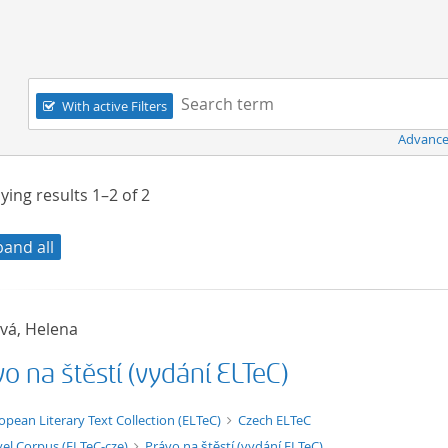
Navigation
Search term:
With active Filters
Advance
ying results
1–2
of
2
pand all
ová, Helena
o na štěstí (vydání ELTeC)
t/tg.edition+tg.aggregation+xml
opean Literary Text Collection (ELTeC)
Czech ELTeC
el Corpus (ELTeC-cze)
Právo na štěstí (vydání ELTeC)