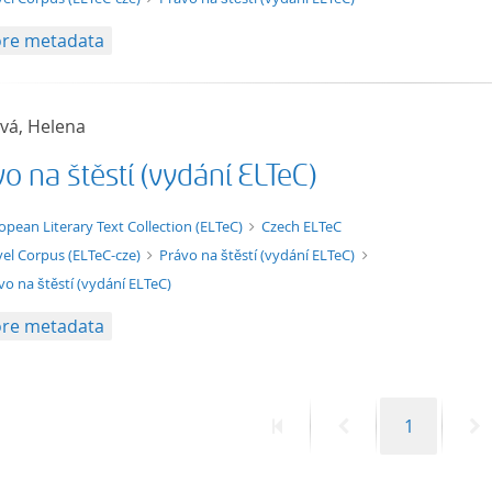
re metadata
ová, Helena
o na štěstí (vydání ELTeC)
xt/xml
opean Literary Text Collection (ELTeC)
Czech ELTeC
el Corpus (ELTeC-cze)
Právo na štěstí (vydání ELTeC)
vo na štěstí (vydání ELTeC)
re metadata
First
Previous
Page
N
1
page
page
p