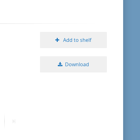
format descending
publication date ascending
Add to shelf
publication date descending
Download
10
20
50
ext
Last
age
page