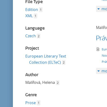
filter
File Type
mo
Edition
1
XML
1
Malíř
Language
Czech
2
Práv
Project
te
Eur
Nov
European Literary Text
Prá
Collection (ELTeC)
2
mo
Author
Malířová, Helena
2
Genre
Prose
1