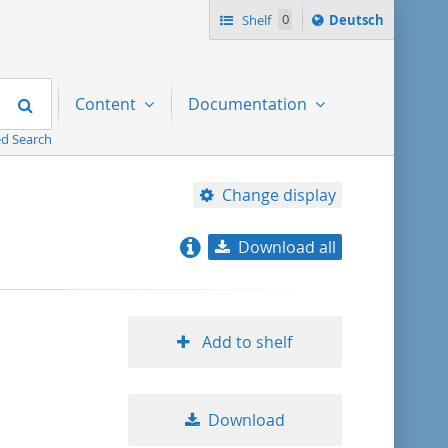
Sprache
Shelf
0
Deutsch
ï¿½ndern
nach
Search
Content
Documentation
d Search
Change display
Download all
relevance
title ascending
Add to shelf
title descending
Download
format ascending