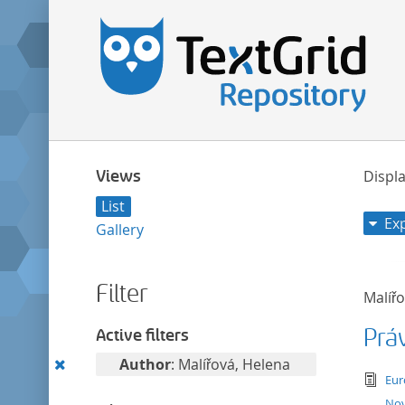
Views
Displa
List
Ex
Gallery
Filter
Malíř
Práv
Active filters
Remove
Author
: Malířová, Helena
tex
Eur
this
Nov