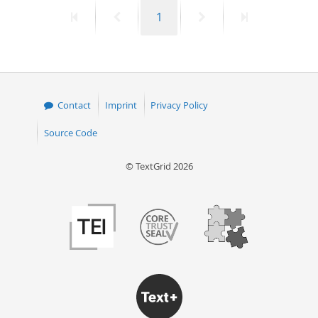
First
Previous
Page
Next
Last
1
page
page
page
page
Contact
Imprint
Privacy Policy
Source Code
© TextGrid 2026