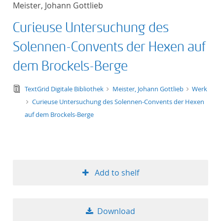
Meister, Johann Gottlieb
title ascending
Curieuse Untersuchung des
title descending
Solennen-Convents der Hexen auf
format ascending
dem Brockels-Berge
format descendin
text/tg.edition+tg.aggregation+xml
TextGrid Digitale Bibliothek
Meister, Johann Gottlieb
Werk
Curieuse Untersuchung des Solennen-Convents der Hexen
publication date 
auf dem Brockels-Berge
publication date 
Add to shelf
10
20
Download