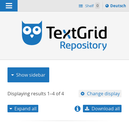
Navigation
Sprache
Shelf
0
Deutsch
ï¿½ndern
nach
h
Show sidebar
Displaying results
1–4
of
4
Change display
Expand all
Download all
relevance