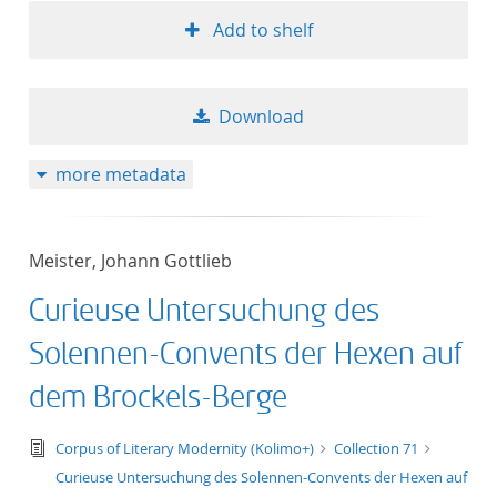
Add to shelf
Download
more metadata
Meister, Johann Gottlieb
Curieuse Untersuchung des
Solennen-Convents der Hexen auf
dem Brockels-Berge
text/tg.edition+tg.aggregation+xml
Corpus of Literary Modernity (Kolimo+)
Collection 71
Curieuse Untersuchung des Solennen-Convents der Hexen auf