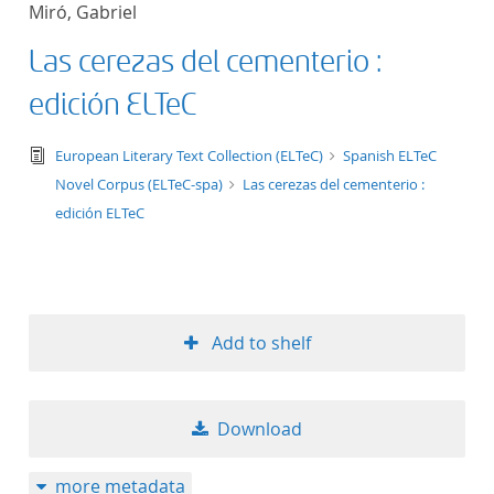
Miró, Gabriel
title ascending
Las cerezas del cementerio :
title descending
edición ELTeC
format ascending
text/tg.edition+tg.aggregation+xml
European Literary Text Collection (ELTeC)
Spanish ELTeC
Novel Corpus (ELTeC-spa)
Las cerezas del cementerio :
format descendin
edición ELTeC
publication date 
publication date 
Add to shelf
10
Download
20
more metadata