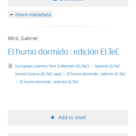
more metadata
Miró, Gabriel
El humo dormido : edición ELTeC
text/xml
European Literary Text Collection (ELTeC)
Spanish ELTeC
Novel Corpus (ELTeC-spa)
El humo dormido : edición ELTeC
El humo dormido : edición ELTeC
Add to shelf