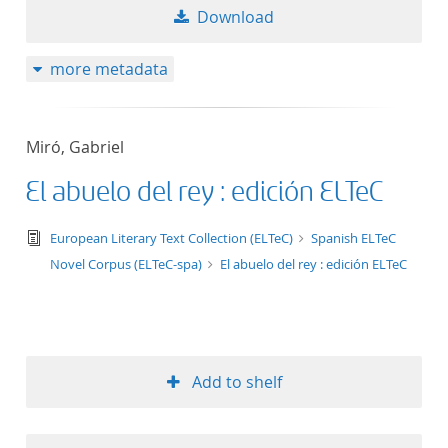
Download
more metadata
Miró, Gabriel
El abuelo del rey : edición ELTeC
text/tg.edition+tg.aggregation+xml
European Literary Text Collection (ELTeC)
Spanish ELTeC
Novel Corpus (ELTeC-spa)
El abuelo del rey : edición ELTeC
Add to shelf