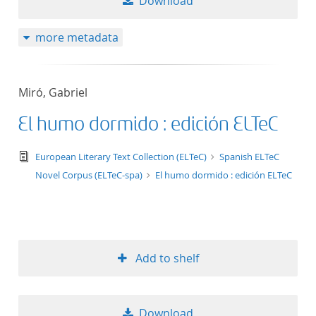
Download
more metadata
Miró, Gabriel
El humo dormido : edición ELTeC
text/tg.edition+tg.aggregation+xml
European Literary Text Collection (ELTeC)
Spanish ELTeC
Novel Corpus (ELTeC-spa)
El humo dormido : edición ELTeC
Add to shelf
Download