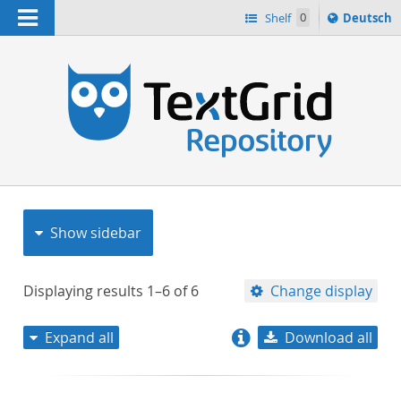
Navigation
Sprache
Shelf
0
Deutsch
ï¿½ndern
nach
h
Show sidebar
Displaying results
1–6
of
6
Change display
Expand all
Download all
relevance