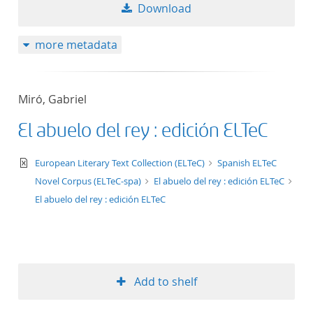
Download
more metadata
Miró, Gabriel
El abuelo del rey : edición ELTeC
text/xml
European Literary Text Collection (ELTeC)
Spanish ELTeC
Novel Corpus (ELTeC-spa)
El abuelo del rey : edición ELTeC
El abuelo del rey : edición ELTeC
Add to shelf