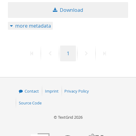
Download
more metadata
First
Previous
Page
Next
Last
1
page
page
page
page
Contact
Imprint
Privacy Policy
Source Code
© TextGrid 2026