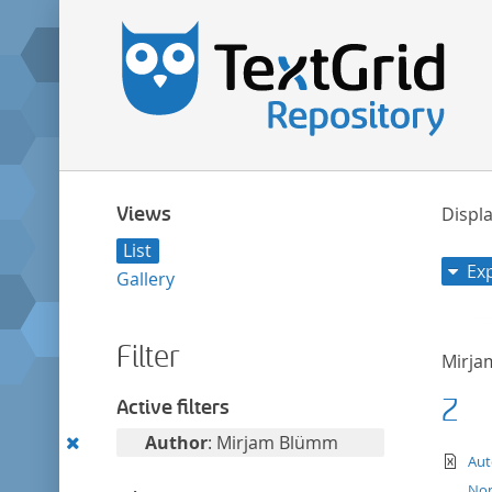
Views
Displa
List
Ex
Gallery
Filter
Mirj
Z
Active filters
Remove
Author
: Mirjam Blümm
te
Aut
this
Nom