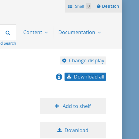
Sprache
Shelf
0
Deutsch
ï¿½ndern
nach
Search
Content
Documentation
d Search
Change display
Download all
relevance
title ascending
Add to shelf
title descending
Download
format ascending