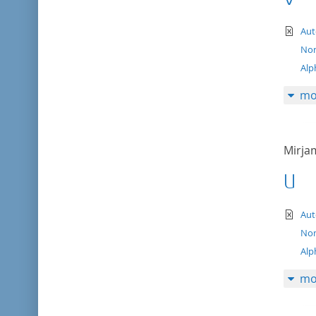
te
Aut
Nom
Alp
mo
Mirj
U
te
Aut
Nom
Alp
mo