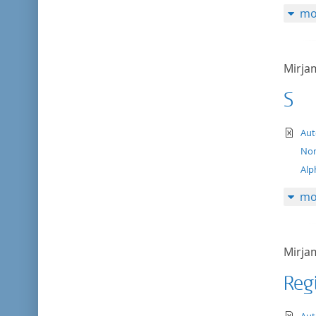
mo
Mirj
S
te
Aut
Nom
Alp
mo
Mirj
Reg
te