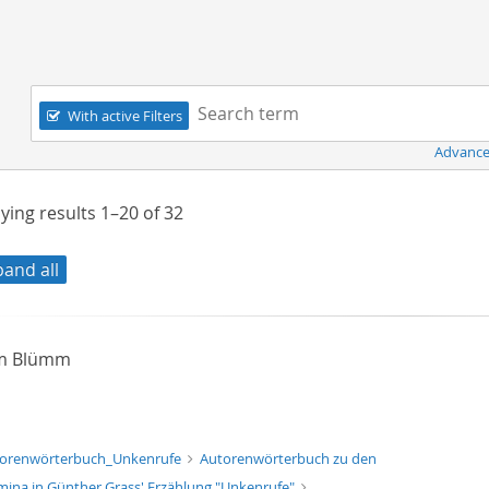
Navigation
Search term:
With active Filters
Advance
ying results
1–20
of
32
pand all
am Blümm
xt/xml
orenwörterbuch_Unkenrufe
Autorenwörterbuch zu den
ina in Günther Grass' Erzählung "Unkenrufe"