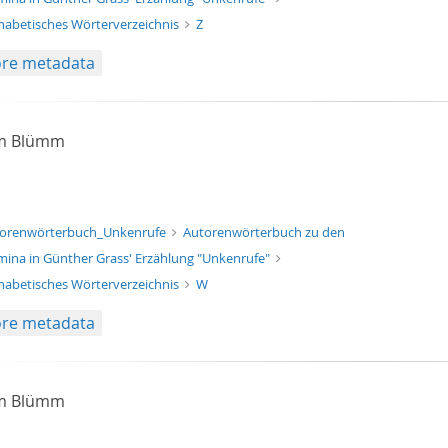
habetisches Wörterverzeichnis
Z
re metadata
am Blümm
xt/xml
orenwörterbuch_Unkenrufe
Autorenwörterbuch zu den
ina in Günther Grass' Erzählung "Unkenrufe"
habetisches Wörterverzeichnis
W
re metadata
am Blümm