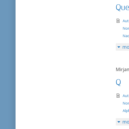
Que
te
Aut
Nom
Na
mo
Mirj
Q
te
Aut
Nom
Alp
mo