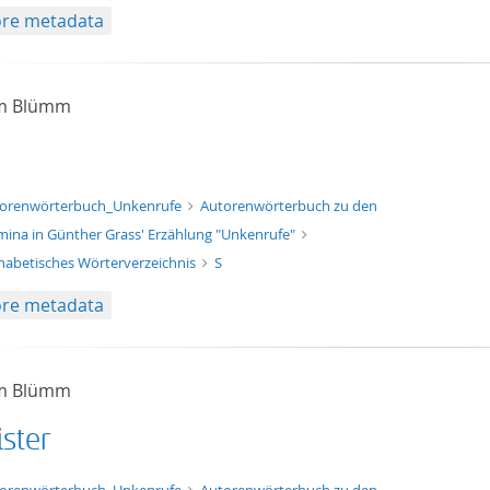
re metadata
am Blümm
xt/xml
orenwörterbuch_Unkenrufe
Autorenwörterbuch zu den
ina in Günther Grass' Erzählung "Unkenrufe"
habetisches Wörterverzeichnis
S
re metadata
am Blümm
ister
xt/xml