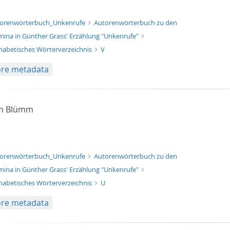
xt/xml
orenwörterbuch_Unkenrufe
Autorenwörterbuch zu den
ina in Günther Grass' Erzählung "Unkenrufe"
habetisches Wörterverzeichnis
V
re metadata
am Blümm
xt/xml
orenwörterbuch_Unkenrufe
Autorenwörterbuch zu den
ina in Günther Grass' Erzählung "Unkenrufe"
habetisches Wörterverzeichnis
U
re metadata