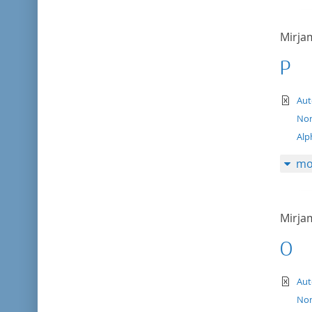
Mirj
P
te
Aut
Nom
Alp
mo
Mirj
O
te
Aut
Nom