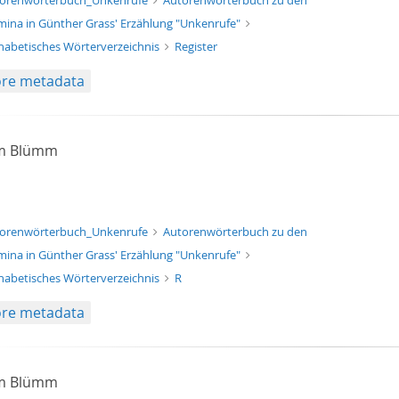
orenwörterbuch_Unkenrufe
Autorenwörterbuch zu den
ina in Günther Grass' Erzählung "Unkenrufe"
habetisches Wörterverzeichnis
Register
re metadata
am Blümm
xt/xml
orenwörterbuch_Unkenrufe
Autorenwörterbuch zu den
ina in Günther Grass' Erzählung "Unkenrufe"
habetisches Wörterverzeichnis
R
re metadata
am Blümm