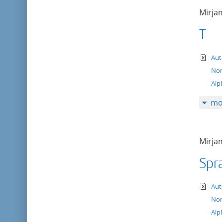
Mirj
T
te
Aut
Nom
Alp
mo
Mirj
Spr
te
Aut
Nom
Alp