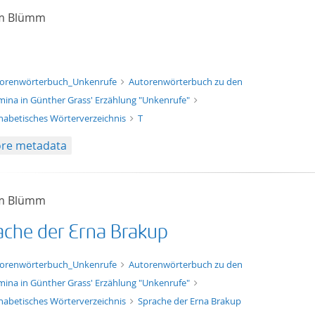
am Blümm
xt/xml
orenwörterbuch_Unkenrufe
Autorenwörterbuch zu den
ina in Günther Grass' Erzählung "Unkenrufe"
habetisches Wörterverzeichnis
T
re metadata
am Blümm
ache der Erna Brakup
xt/xml
orenwörterbuch_Unkenrufe
Autorenwörterbuch zu den
ina in Günther Grass' Erzählung "Unkenrufe"
habetisches Wörterverzeichnis
Sprache der Erna Brakup