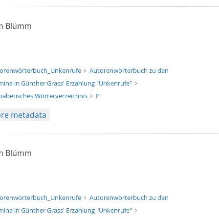
am Blümm
xt/xml
orenwörterbuch_Unkenrufe
Autorenwörterbuch zu den
ina in Günther Grass' Erzählung "Unkenrufe"
habetisches Wörterverzeichnis
P
re metadata
am Blümm
xt/xml
orenwörterbuch_Unkenrufe
Autorenwörterbuch zu den
ina in Günther Grass' Erzählung "Unkenrufe"