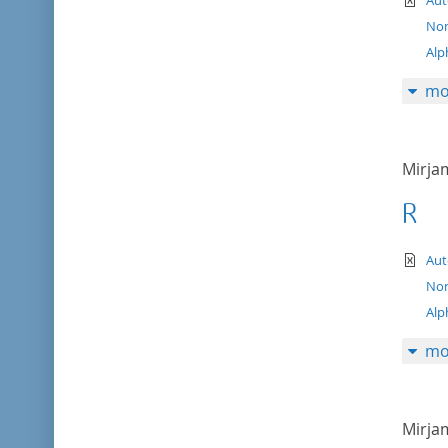
Aut
Nom
Alp
mo
Mirj
R
te
Aut
Nom
Alp
mo
Mirj