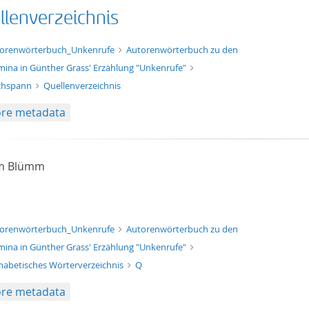
llenverzeichnis
xt/xml
orenwörterbuch_Unkenrufe
Autorenwörterbuch zu den
ina in Günther Grass' Erzählung "Unkenrufe"
chspann
Quellenverzeichnis
re metadata
am Blümm
xt/xml
orenwörterbuch_Unkenrufe
Autorenwörterbuch zu den
ina in Günther Grass' Erzählung "Unkenrufe"
habetisches Wörterverzeichnis
Q
re metadata