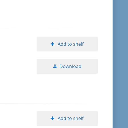
format descending
publication date ascending
publication date descending
Add to shelf
Download
10
20
50
Add to shelf