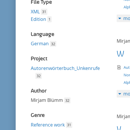
filter
File Type
Alp
XML
31
mo
Edition
1
Language
Mirj
German
32
W
Project
te
Aut
Autorenwörterbuch_Unkenrufe
Nom
32
Alp
Author
mo
Mirjam Blümm
32
Genre
Mirj
Reference work
31
V