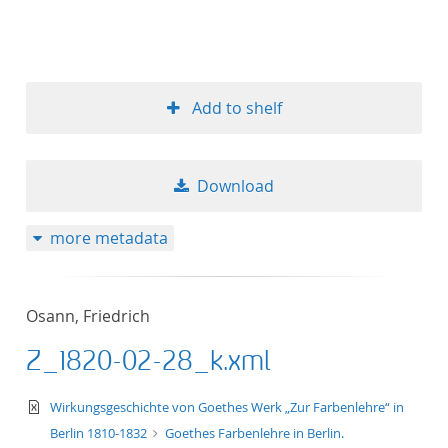
Add to shelf
Download
more metadata
Osann, Friedrich
Z_1820-02-28_k.xml
text/xml
Wirkungsgeschichte von Goethes Werk „Zur Farbenlehre“ in
Berlin 1810-1832
Goethes Farbenlehre in Berlin.