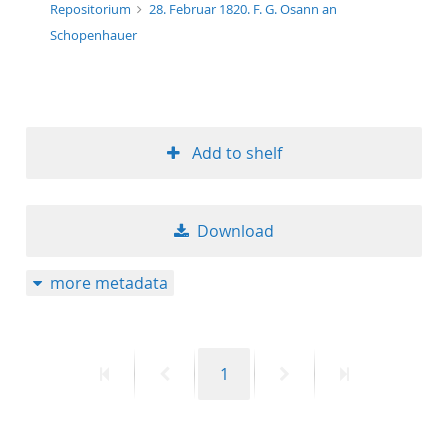
Repositorium
28. Februar 1820. F. G. Osann an
Schopenhauer
Add to shelf
Download
more metadata
First
Previous
Page
Next
Last
1
page
page
page
page