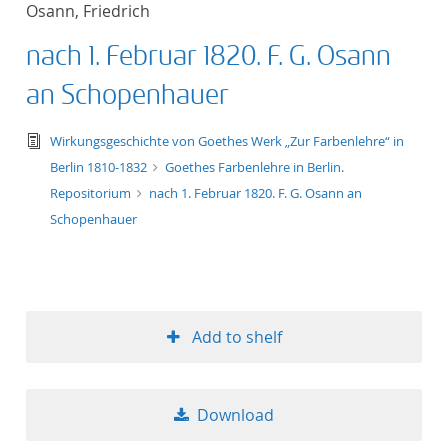
Osann, Friedrich
title ascending
nach 1. Februar 1820. F. G. Osann
title descending
an Schopenhauer
format ascending
text/tg.edition+tg.aggregation+xml
Wirkungsgeschichte von Goethes Werk „Zur Farbenlehre“ in
Berlin 1810-1832
Goethes Farbenlehre in Berlin.
format descendin
Repositorium
nach 1. Februar 1820. F. G. Osann an
Schopenhauer
publication date 
publication date 
Add to shelf
10
Download
20