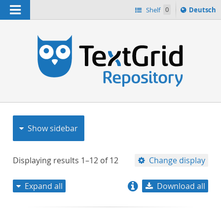
Navigation
Sprache
Shelf
0
Deutsch
ï¿½ndern
nach
h
Show sidebar
Displaying results
1–12
of
12
Change display
Expand all
Download all
relevance