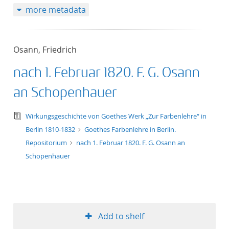
more metadata
50
Osann, Friedrich
nach 1. Februar 1820. F. G. Osann
an Schopenhauer
text/tg.edition+tg.aggregation+xml
Wirkungsgeschichte von Goethes Werk „Zur Farbenlehre“ in
Berlin 1810-1832
Goethes Farbenlehre in Berlin.
Repositorium
nach 1. Februar 1820. F. G. Osann an
Schopenhauer
Add to shelf