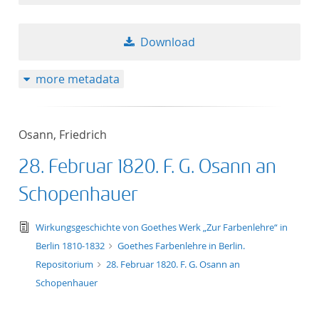
Download
more metadata
Osann, Friedrich
28. Februar 1820. F. G. Osann an
Schopenhauer
text/tg.edition+tg.aggregation+xml
Wirkungsgeschichte von Goethes Werk „Zur Farbenlehre“ in
Berlin 1810-1832
Goethes Farbenlehre in Berlin.
Repositorium
28. Februar 1820. F. G. Osann an
Schopenhauer