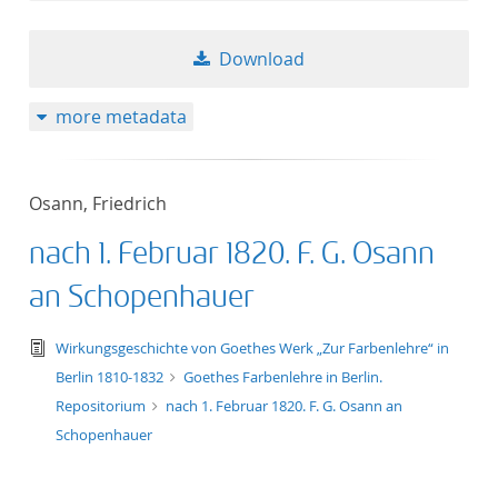
Download
more metadata
Osann, Friedrich
nach 1. Februar 1820. F. G. Osann
an Schopenhauer
text/tg.edition+tg.aggregation+xml
Wirkungsgeschichte von Goethes Werk „Zur Farbenlehre“ in
Berlin 1810-1832
Goethes Farbenlehre in Berlin.
Repositorium
nach 1. Februar 1820. F. G. Osann an
Schopenhauer