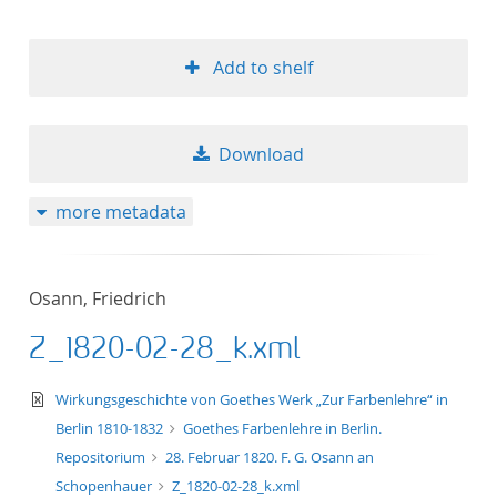
Add to shelf
Download
more metadata
Osann, Friedrich
Z_1820-02-28_k.xml
text/xml
Wirkungsgeschichte von Goethes Werk „Zur Farbenlehre“ in
Berlin 1810-1832
Goethes Farbenlehre in Berlin.
Repositorium
28. Februar 1820. F. G. Osann an
Schopenhauer
Z_1820-02-28_k.xml