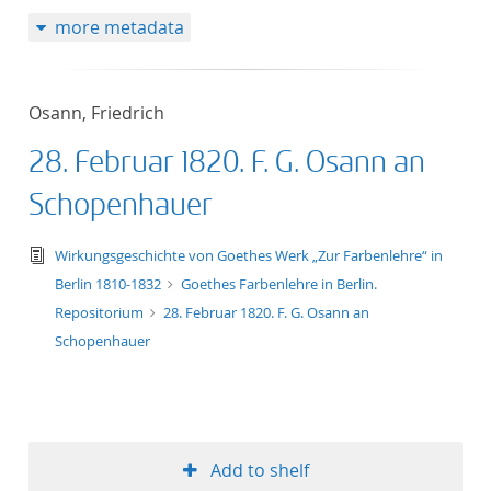
more metadata
Osann, Friedrich
28. Februar 1820. F. G. Osann an
Schopenhauer
text/tg.edition+tg.aggregation+xml
Wirkungsgeschichte von Goethes Werk „Zur Farbenlehre“ in
Berlin 1810-1832
Goethes Farbenlehre in Berlin.
Repositorium
28. Februar 1820. F. G. Osann an
Schopenhauer
Add to shelf