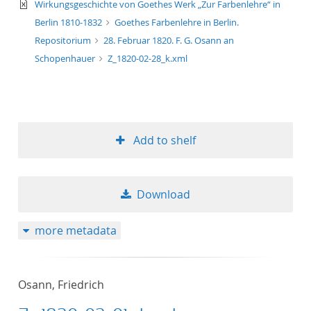
text/xml
Wirkungsgeschichte von Goethes Werk „Zur Farbenlehre“ in
Berlin 1810-1832
Goethes Farbenlehre in Berlin.
Repositorium
28. Februar 1820. F. G. Osann an
Schopenhauer
Z_1820-02-28_k.xml
Add to shelf
Download
more metadata
Osann, Friedrich