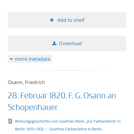
Add to shelf
Download
more metadata
Osann, Friedrich
28. Februar 1820. F. G. Osann an
Schopenhauer
text/tg.edition+tg.aggregation+xml
Wirkungsgeschichte von Goethes Werk „Zur Farbenlehre“ in
Berlin 1810-1832
Goethes Farbenlehre in Berlin.