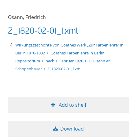
Osann, Friedrich
Z_1820-02-01_l.xml
text/xml
Wirkungsgeschichte von Goethes Werk „Zur Farbenlehre“ in
Berlin 1810-1832
Goethes Farbenlehre in Berlin.
Repositorium
nach 1. Februar 1820. F. G. Osann an
Schopenhauer
Z_1820-02-01_l.xml
Add to shelf
Download