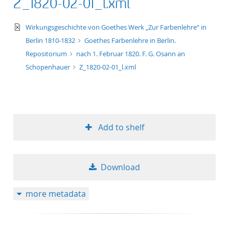
Z_1820-02-01_l.xml
text/xml
Wirkungsgeschichte von Goethes Werk „Zur Farbenlehre“ in
Berlin 1810-1832
Goethes Farbenlehre in Berlin.
Repositorium
nach 1. Februar 1820. F. G. Osann an
Schopenhauer
Z_1820-02-01_l.xml
Add to shelf
Download
more metadata