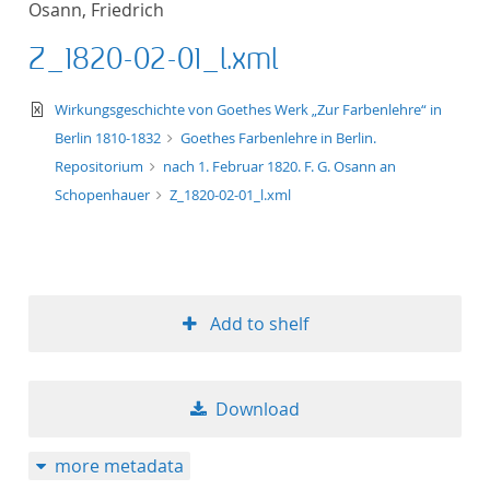
Osann, Friedrich
Z_1820-02-01_l.xml
text/xml
Wirkungsgeschichte von Goethes Werk „Zur Farbenlehre“ in
Berlin 1810-1832
Goethes Farbenlehre in Berlin.
Repositorium
nach 1. Februar 1820. F. G. Osann an
Schopenhauer
Z_1820-02-01_l.xml
Add to shelf
Download
more metadata