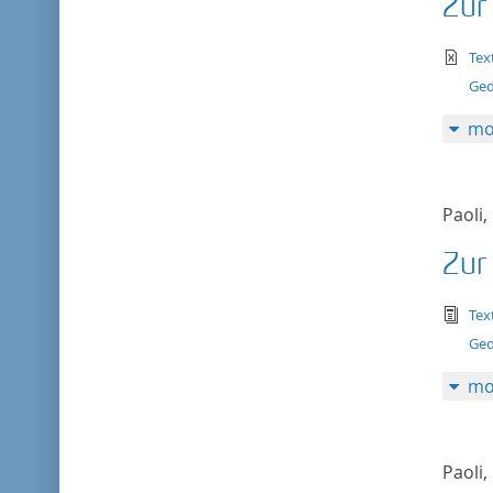
Zur
te
Tex
Ged
mo
Paoli,
Zur
tex
Tex
Ged
mo
Paoli,