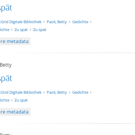
spät
xt/xml
tGrid Digitale Bibliothek
Paoli, Betty
Gedichte
ichte
Zu spät
Zu spät
re metadata
 Betty
spät
t/tg.edition+tg.aggregation+xml
tGrid Digitale Bibliothek
Paoli, Betty
Gedichte
ichte
Zu spät
re metadata