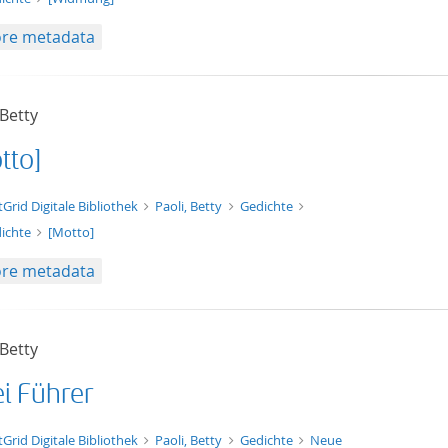
re metadata
 Betty
tto]
xt/xml
tGrid Digitale Bibliothek
Paoli, Betty
Gedichte
ichte
[Motto]
re metadata
 Betty
i Führer
t/tg.edition+tg.aggregation+xml
tGrid Digitale Bibliothek
Paoli, Betty
Gedichte
Neue