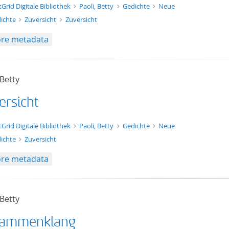
xt/xml
tGrid Digitale Bibliothek
Paoli, Betty
Gedichte
Neue
ichte
Zuversicht
Zuversicht
re metadata
 Betty
ersicht
t/tg.edition+tg.aggregation+xml
tGrid Digitale Bibliothek
Paoli, Betty
Gedichte
Neue
ichte
Zuversicht
re metadata
 Betty
ammenklang