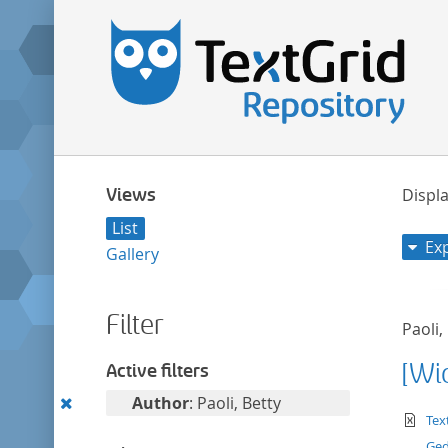
Views
Displa
List
Ex
Gallery
Filter
Paoli,
[Wi
Active filters
Remove
Author
: Paoli, Betty
te
Tex
this
Ged