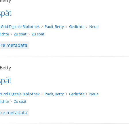
 Betty
spät
xt/xml
tGrid Digitale Bibliothek
Paoli, Betty
Gedichte
Neue
ichte
Zu spät
Zu spät
re metadata
 Betty
spät
t/tg.edition+tg.aggregation+xml
tGrid Digitale Bibliothek
Paoli, Betty
Gedichte
Neue
ichte
Zu spät
re metadata