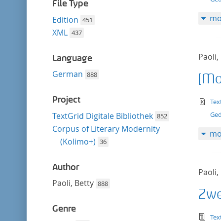
filter
File Type
mo
Edition
451
XML
437
Paoli,
Language
German
888
[Mo
Project
te
Tex
Ged
TextGrid Digitale Bibliothek
852
Corpus of Literary Modernity
mo
(Kolimo+)
36
Author
Paoli,
Paoli, Betty
888
Zwe
Genre
tex
Tex