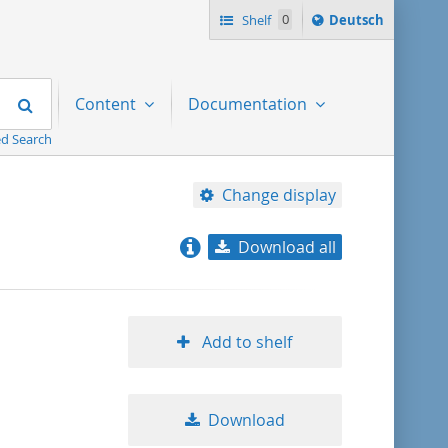
Sprache
Shelf
0
Deutsch
ï¿½ndern
nach
Search
Content
Documentation
d Search
Change display
Download all
relevance
title ascending
Add to shelf
title descending
Download
format ascending