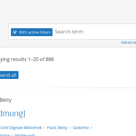
Navigation
Search term:
With active Filters
Advance
ying results
1–20
of
888
pand all
 Betty
dmung]
xt/xml
tGrid Digitale Bibliothek
Paoli, Betty
Gedichte
ichte
[Widmung]