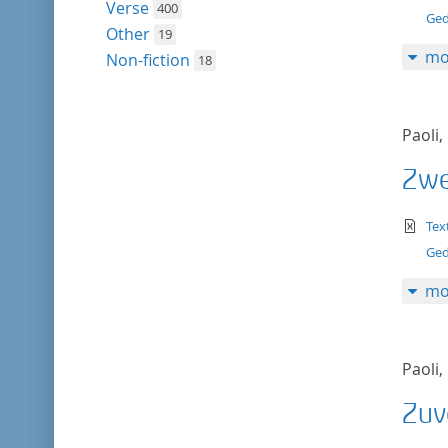
Verse
400
Ged
Other
19
mo
Non-fiction
18
Paoli,
Zwe
te
Tex
Ged
mo
Paoli,
Zuv