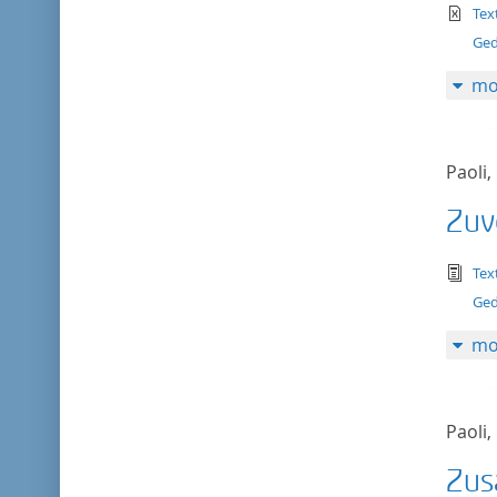
te
Tex
Ged
mo
Paoli,
Zuv
tex
Tex
Ged
mo
Paoli,
Zus