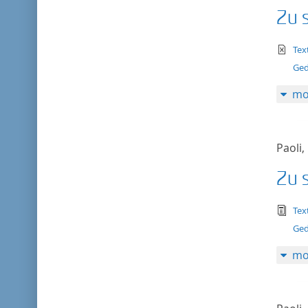
Zu 
te
Tex
Ged
mo
Paoli,
Zu 
tex
Tex
Ged
mo