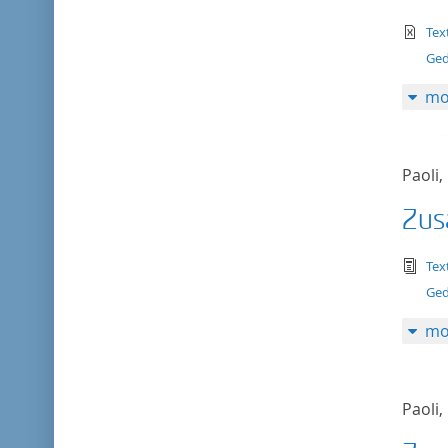
te
Tex
Ged
mo
Paoli,
Zus
tex
Tex
Ged
mo
Paoli,