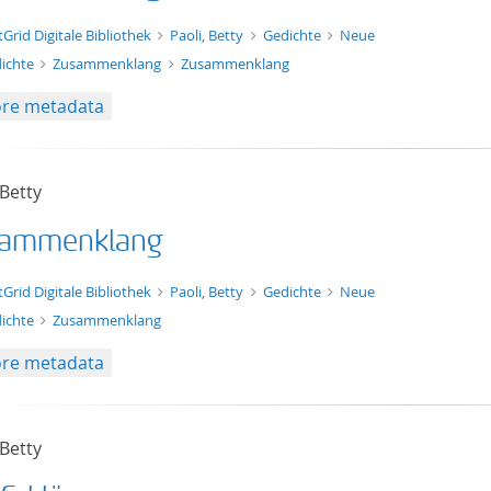
xt/xml
tGrid Digitale Bibliothek
Paoli, Betty
Gedichte
Neue
ichte
Zusammenklang
Zusammenklang
re metadata
 Betty
ammenklang
t/tg.edition+tg.aggregation+xml
tGrid Digitale Bibliothek
Paoli, Betty
Gedichte
Neue
ichte
Zusammenklang
re metadata
 Betty