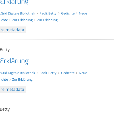
 Erklärung
xt/xml
tGrid Digitale Bibliothek
Paoli, Betty
Gedichte
Neue
ichte
Zur Erklärung
Zur Erklärung
re metadata
 Betty
 Erklärung
t/tg.edition+tg.aggregation+xml
tGrid Digitale Bibliothek
Paoli, Betty
Gedichte
Neue
ichte
Zur Erklärung
re metadata
 Betty