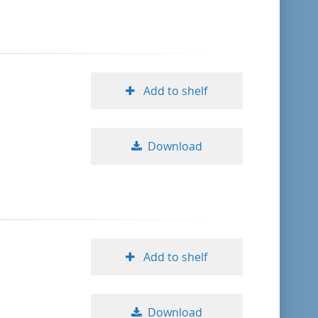
format descending
publication date ascending
Add to shelf
publication date descending
Download
10
20
50
Add to shelf
Download