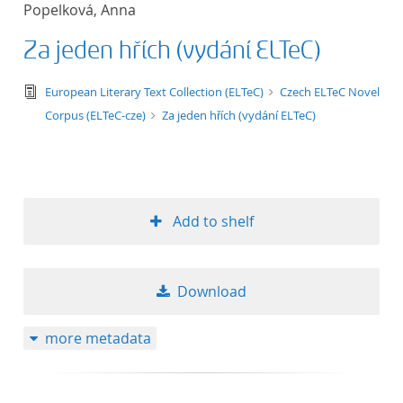
Popelková, Anna
title ascending
Za jeden hřích (vydání ELTeC)
title descending
text/tg.edition+tg.aggregation+xml
European Literary Text Collection (ELTeC)
Czech ELTeC Novel
format ascending
Corpus (ELTeC-cze)
Za jeden hřích (vydání ELTeC)
format descendin
publication date 
Add to shelf
publication date 
Download
10
more metadata
20