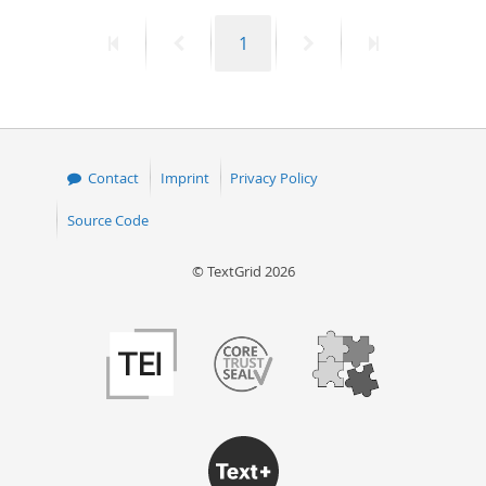
First
Previous
Page
Next
Last
1
page
page
page
page
Contact
Imprint
Privacy Policy
Source Code
© TextGrid 2026