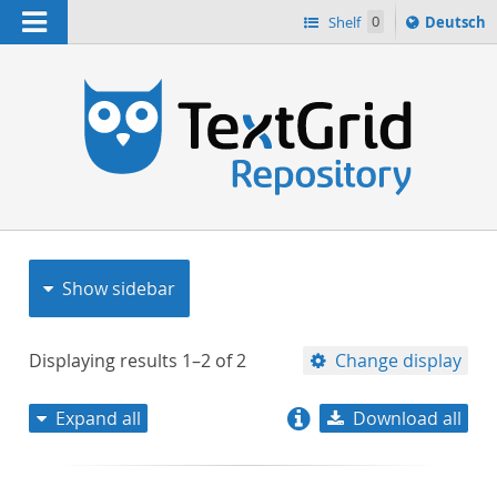
Navigation
Sprache
Shelf
0
Deutsch
ï¿½ndern
nach
h
Show sidebar
Displaying results
1–2
of
2
Change display
Expand all
Download all
relevance