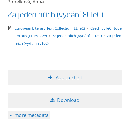
Popelková, Anna
50
Za jeden hřích (vydání ELTeC)
text/xml
European Literary Text Collection (ELTeC)
Czech ELTeC Novel
Corpus (ELTeC-cze)
Za jeden hřích (vydání ELTeC)
Za jeden
hřích (vydání ELTeC)
Add to shelf
Download
more metadata