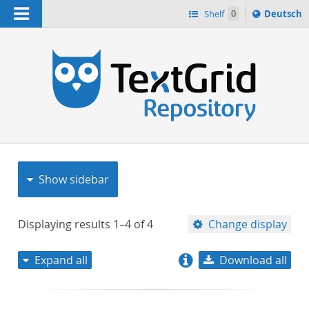
Navigation
Sprache
Shelf
0
Deutsch
ï¿½ndern
nach
h
Show sidebar
Displaying results
1–4
of
4
Change display
Expand all
Download all
relevance