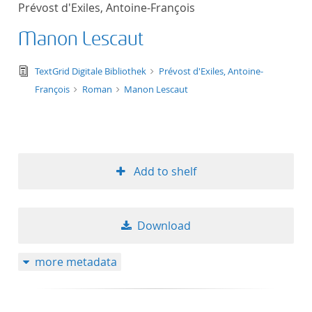
Prévost d'Exiles, Antoine-François
title ascending
Manon Lescaut
title descending
text/tg.edition+tg.aggregation+xml
TextGrid Digitale Bibliothek
Prévost d'Exiles, Antoine-
format ascending
François
Roman
Manon Lescaut
format descendin
publication date 
Add to shelf
publication date 
Download
10
more metadata
20