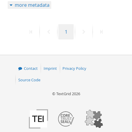
more metadata
First
Previous
Page
Next
Last
1
page
page
page
page
Contact
Imprint
Privacy Policy
Source Code
© TextGrid 2026