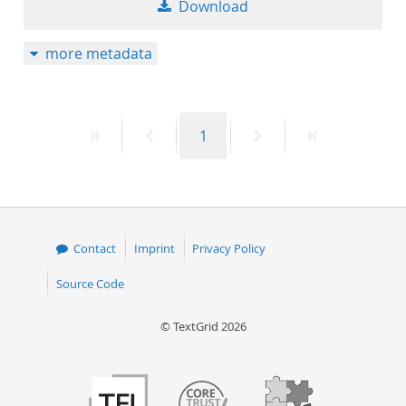
Download
more metadata
First
Previous
Page
Next
Last
1
page
page
page
page
Contact
Imprint
Privacy Policy
Source Code
© TextGrid 2026