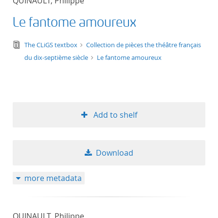
QUINAULT, Philippe
Le fantome amoureux
text/tg.edition+tg.aggregation+xml
The CLiGS textbox
Collection de pièces the théâtre français
du dix-septième siècle
Le fantome amoureux
Add to shelf
Download
more metadata
QUINAULT, Philippe