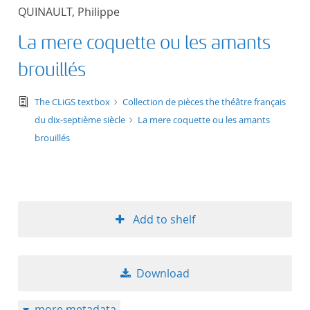
QUINAULT, Philippe
La mere coquette ou les amants
brouillés
text/tg.edition+tg.aggregation+xml
The CLiGS textbox
Collection de pièces the théâtre français
du dix-septième siècle
La mere coquette ou les amants
brouillés
Add to shelf
Download
more metadata