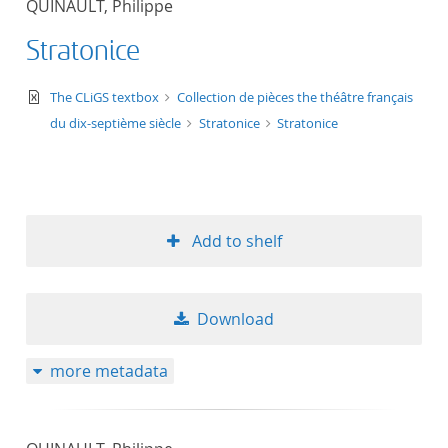
QUINAULT, Philippe
50
Stratonice
text/xml
The CLiGS textbox
Collection de pièces the théâtre français
du dix-septième siècle
Stratonice
Stratonice
Add to shelf
Download
more metadata