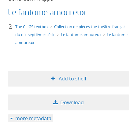
Le fantome amoureux
text/xml
The CLiGS textbox
Collection de pièces the théâtre français
du dix-septième siècle
Le fantome amoureux
Le fantome
amoureux
Add to shelf
Download
more metadata