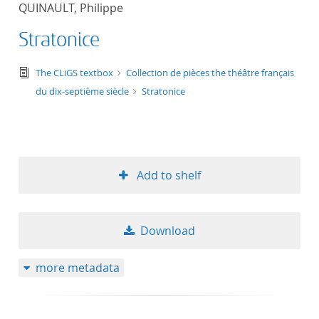
QUINAULT, Philippe
title ascending
Stratonice
title descending
text/tg.edition+tg.aggregation+xml
The CLiGS textbox
Collection de pièces the théâtre français
format ascending
du dix-septième siècle
Stratonice
format descendin
publication date 
Add to shelf
publication date 
Download
10
more metadata
20