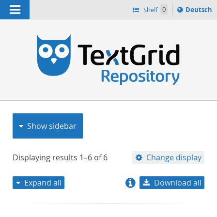
Navigation
Sprache
Shelf
0
Deutsch
ï¿½ndern
nach
h
Show sidebar
Displaying results
1–6
of
6
Change display
Expand all
Download all
relevance