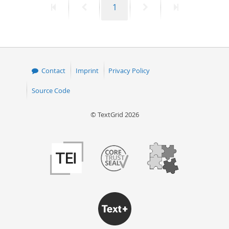
First
Previous
Page
Next
Last
1
page
page
page
page
Contact
Imprint
Privacy Policy
Source Code
© TextGrid 2026