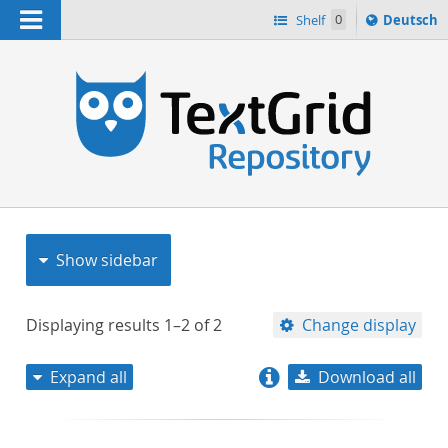
Navigation
Sprache
Shelf
0
Deutsch
ï¿½ndern
nach
h
Show sidebar
Displaying results
1–2
of
2
Change display
Expand all
Download all
relevance