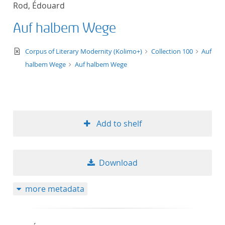
Rod, Édouard
title ascending
Auf halbem Wege
title descending
text/xml
Corpus of Literary Modernity (Kolimo+)
Collection 100
Auf
format ascending
halbem Wege
Auf halbem Wege
format descendin
publication date 
Add to shelf
publication date 
Download
10
more metadata
20