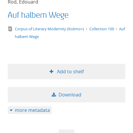
Rod, Édouard
50
Auf halbem Wege
text/tg.edition+tg.aggregation+xml
Corpus of Literary Modernity (Kolimo+)
Collection 100
Auf
halbem Wege
Add to shelf
Download
more metadata