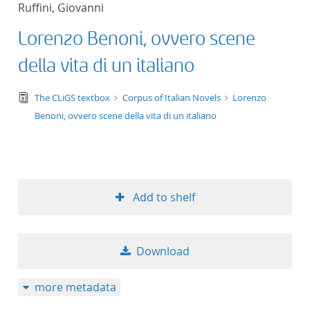
Ruffini, Giovanni
title ascending
Lorenzo Benoni, ovvero scene
title descending
della vita di un italiano
format ascending
text/tg.edition+tg.aggregation+xml
The CLiGS textbox
Corpus of Italian Novels
Lorenzo
Benoni, ovvero scene della vita di un italiano
format descendin
publication date 
publication date 
Add to shelf
Download
10
more metadata
20