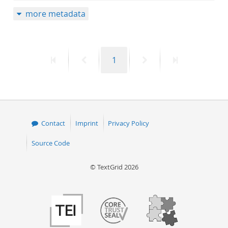
more metadata
First
Previous
Page
Next
Last
1
page
page
page
page
Contact
Imprint
Privacy Policy
Source Code
© TextGrid 2026