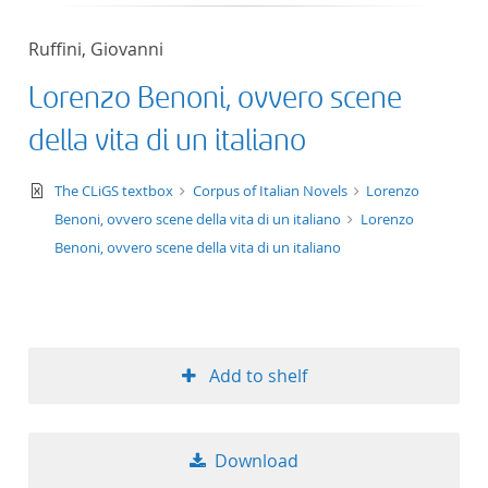
50
Ruffini, Giovanni
Lorenzo Benoni, ovvero scene
della vita di un italiano
text/xml
The CLiGS textbox
Corpus of Italian Novels
Lorenzo
Benoni, ovvero scene della vita di un italiano
Lorenzo
Benoni, ovvero scene della vita di un italiano
Add to shelf
Download