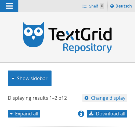
Navigation
Sprache
Shelf
0
Deutsch
ï¿½ndern
nach
h
Show sidebar
Displaying results
1–2
of
2
Change display
Expand all
Download all
relevance