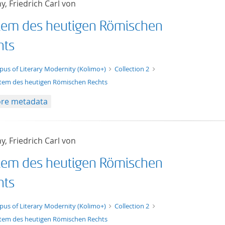
y, Friedrich Carl von
tem des heutigen Römischen
hts
t/tg.edition+tg.aggregation+xml
pus of Literary Modernity (Kolimo+)
Collection 2
tem des heutigen Römischen Rechts
re metadata
y, Friedrich Carl von
tem des heutigen Römischen
hts
t/tg.edition+tg.aggregation+xml
pus of Literary Modernity (Kolimo+)
Collection 2
tem des heutigen Römischen Rechts