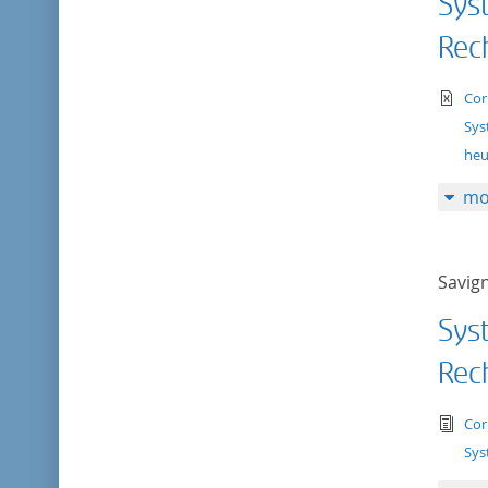
Sys
Rec
te
Cor
Sys
heu
mo
Savign
Sys
Rec
tex
Cor
Sys