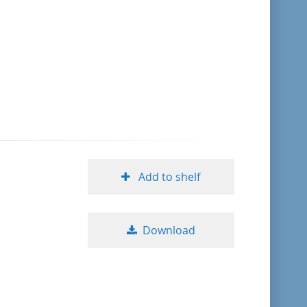
format descending
publication date ascending
publication date descending
10
Add to shelf
20
Download
50