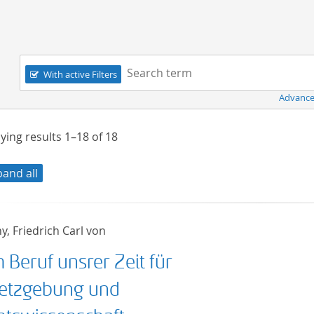
Navigation
Search term:
With active Filters
Advance
ying results
1–18
of
18
pand all
y, Friedrich Carl von
 Beruf unsrer Zeit für
etzgebung und