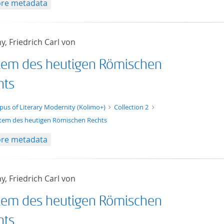
re metadata
y, Friedrich Carl von
tem des heutigen Römischen
hts
t/tg.edition+tg.aggregation+xml
pus of Literary Modernity (Kolimo+)
Collection 2
tem des heutigen Römischen Rechts
re metadata
y, Friedrich Carl von
tem des heutigen Römischen
hts