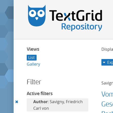
Views
Displa
List
Ex
Gallery
Filter
Savign
Vom
Active filters
Remove
Author
: Savigny, Friedrich
Ges
this
Carl von