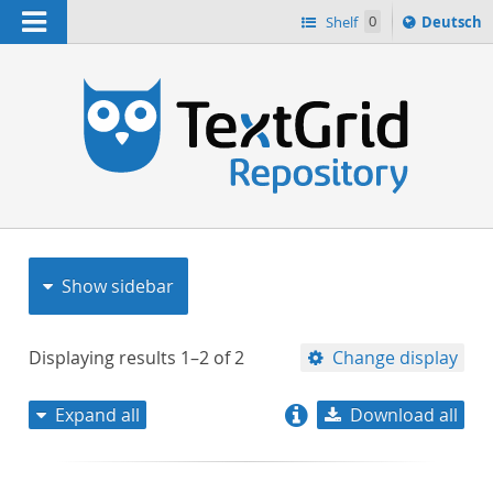
Navigation
Sprache
Shelf
0
Deutsch
ï¿½ndern
nach
h
Show sidebar
Displaying results
1–2
of
2
Change display
Expand all
Download all
relevance