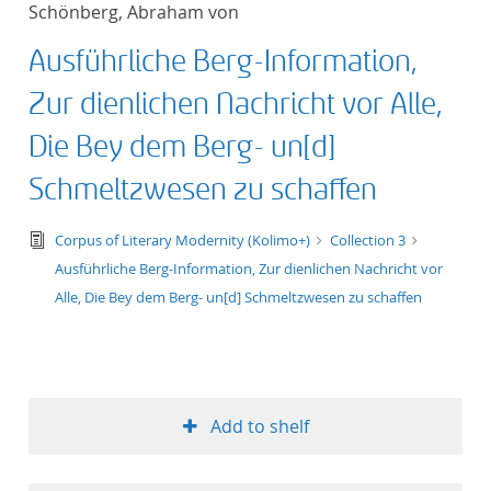
Schönberg, Abraham von
title ascending
Ausführliche Berg-Information,
title descending
Zur dienlichen Nachricht vor Alle,
format ascending
Die Bey dem Berg- un[d]
Schmeltzwesen zu schaffen
format descendin
text/tg.edition+tg.aggregation+xml
Corpus of Literary Modernity (Kolimo+)
Collection 3
publication date 
Ausführliche Berg-Information, Zur dienlichen Nachricht vor
Alle, Die Bey dem Berg- un[d] Schmeltzwesen zu schaffen
publication date 
10
Add to shelf
20