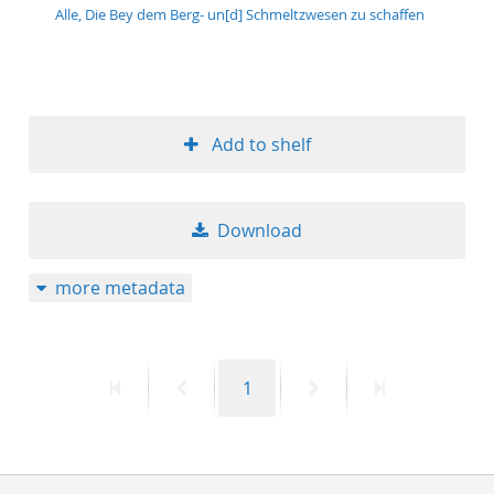
Alle, Die Bey dem Berg- un[d] Schmeltzwesen zu schaffen
Add to shelf
Download
more metadata
First
Previous
Page
Next
Last
1
page
page
page
page