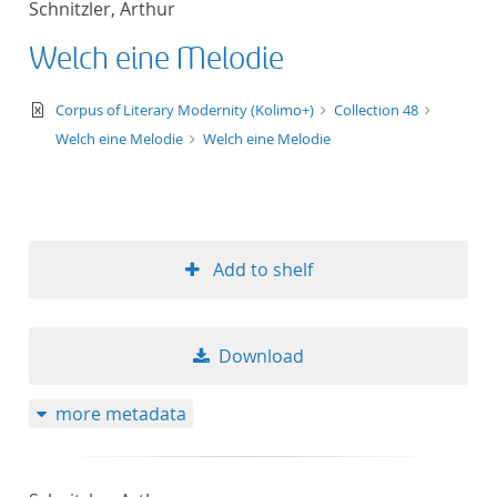
Schnitzler, Arthur
Welch eine Melodie
text/xml
Corpus of Literary Modernity (Kolimo+)
Collection 48
Welch eine Melodie
Welch eine Melodie
Add to shelf
Download
more metadata