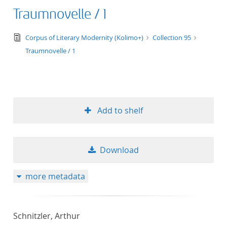
Traumnovelle / 1
text/tg.edition+tg.aggregation+xml
Corpus of Literary Modernity (Kolimo+)
Collection 95
Traumnovelle / 1
Add to shelf
Download
more metadata
Schnitzler, Arthur