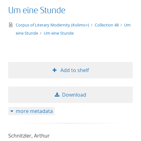
Um eine Stunde
text/xml
Corpus of Literary Modernity (Kolimo+)
Collection 48
Um
eine Stunde
Um eine Stunde
Add to shelf
Download
more metadata
Schnitzler, Arthur