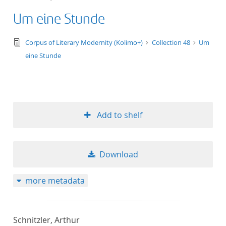
Um eine Stunde
text/tg.edition+tg.aggregation+xml
Corpus of Literary Modernity (Kolimo+)
Collection 48
Um
eine Stunde
Add to shelf
Download
more metadata
Schnitzler, Arthur