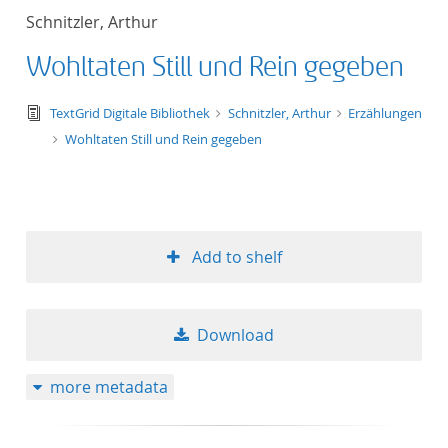
Schnitzler, Arthur
Wohltaten Still und Rein gegeben
text/tg.edition+tg.aggregation+xml
TextGrid Digitale Bibliothek
Schnitzler, Arthur
Erzählungen
Wohltaten Still und Rein gegeben
Add to shelf
Download
more metadata