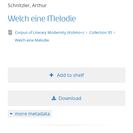
Schnitzler, Arthur
Welch eine Melodie
text/tg.edition+tg.aggregation+xml
Corpus of Literary Modernity (Kolimo+)
Collection 95
Welch eine Melodie
Add to shelf
Download
more metadata