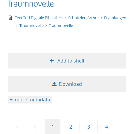
Traumnovelle
text/xml
TextGrid Digitale Bibliothek
Schnitzler, Arthur
Erzählungen
Traumnovelle
Traumnovelle
Add to shelf
Download
more metadata
First
Previous
Page
Page
Page
Page
1
2
3
4