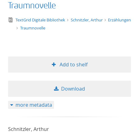
Traumnovelle
text/tg.edition+tg.aggregation+xml
TextGrid Digitale Bibliothek
Schnitzler, Arthur
Erzählungen
Traumnovelle
Add to shelf
Download
more metadata
Schnitzler, Arthur