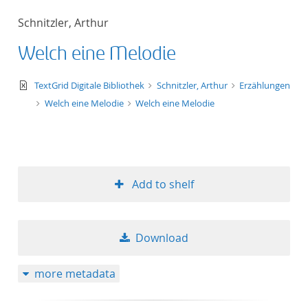
Schnitzler, Arthur
Welch eine Melodie
text/xml
TextGrid Digitale Bibliothek
Schnitzler, Arthur
Erzählungen
Welch eine Melodie
Welch eine Melodie
Add to shelf
Download
more metadata