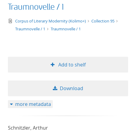
Traumnovelle / 1
text/xml
Corpus of Literary Modernity (Kolimo+)
Collection 95
Traumnovelle / 1
Traumnovelle / 1
Add to shelf
Download
more metadata
Schnitzler, Arthur