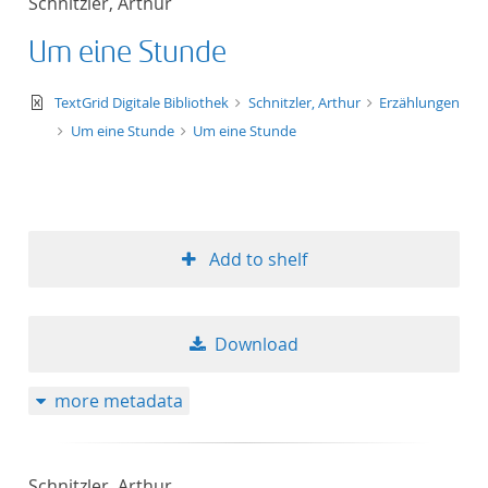
Schnitzler, Arthur
Um eine Stunde
text/xml
TextGrid Digitale Bibliothek
Schnitzler, Arthur
Erzählungen
Um eine Stunde
Um eine Stunde
Add to shelf
Download
more metadata
Schnitzler, Arthur