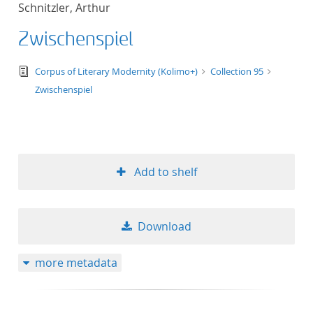
Schnitzler, Arthur
title ascending
Zwischenspiel
title descending
text/tg.edition+tg.aggregation+xml
Corpus of Literary Modernity (Kolimo+)
Collection 95
format ascending
Zwischenspiel
format descendin
publication date 
Add to shelf
publication date 
Download
10
more metadata
20