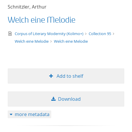
Schnitzler, Arthur
Welch eine Melodie
text/xml
Corpus of Literary Modernity (Kolimo+)
Collection 95
Welch eine Melodie
Welch eine Melodie
Add to shelf
Download
more metadata