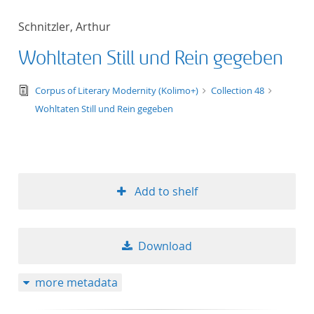
Schnitzler, Arthur
Wohltaten Still und Rein gegeben
text/tg.edition+tg.aggregation+xml
Corpus of Literary Modernity (Kolimo+)
Collection 48
Wohltaten Still und Rein gegeben
Add to shelf
Download
more metadata