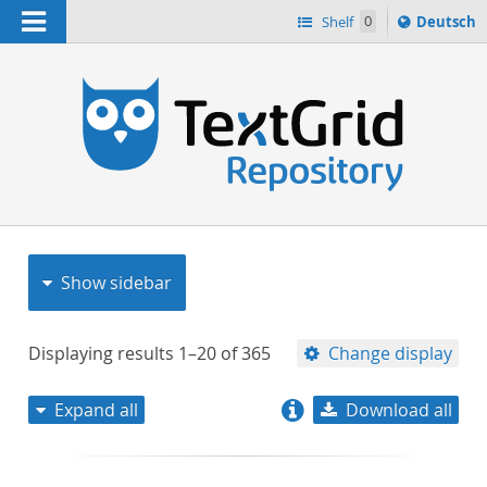
Navigation
Sprache
Shelf
0
Deutsch
ï¿½ndern
nach
h
Show sidebar
Displaying results
1–20
of
365
Change display
Expand all
Download all
relevance