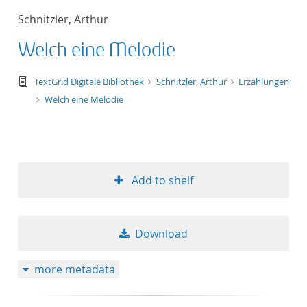
Schnitzler, Arthur
Welch eine Melodie
text/tg.edition+tg.aggregation+xml
TextGrid Digitale Bibliothek
Schnitzler, Arthur
Erzählungen
Welch eine Melodie
Add to shelf
Download
more metadata