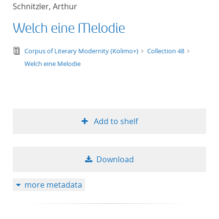
Schnitzler, Arthur
Welch eine Melodie
text/tg.edition+tg.aggregation+xml
Corpus of Literary Modernity (Kolimo+)
Collection 48
Welch eine Melodie
Add to shelf
Download
more metadata