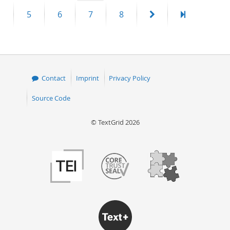
page
page
Page
Page
Page
Page
Next
Last
5
6
7
8
page
page
Contact
Imprint
Privacy Policy
Source Code
© TextGrid 2026