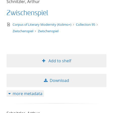
Schnitzler, Arthur
50
Zwischenspiel
text/xml
Corpus of Literary Modernity (Kolimo+)
Collection 95
Zwischenspiel
Zwischenspiel
Add to shelf
Download
more metadata