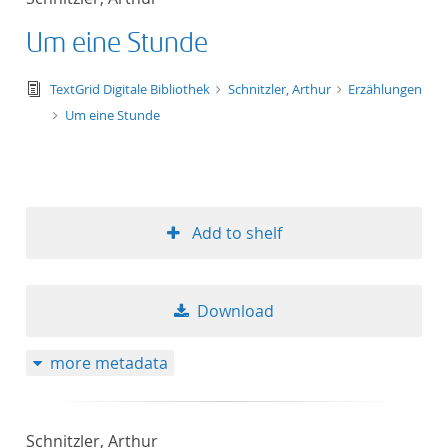
Um eine Stunde
text/tg.edition+tg.aggregation+xml
TextGrid Digitale Bibliothek
Schnitzler, Arthur
Erzählungen
Um eine Stunde
Add to shelf
Download
more metadata
Schnitzler, Arthur