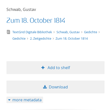
Schwab, Gustav
Zum 18. October 1814
text/tg.edition+tg.aggregation+xml
TextGrid Digitale Bibliothek
Schwab, Gustav
Gedichte
Gedichte
2. Zeitgedichte
Zum 18. October 1814
Add to shelf
Download
more metadata