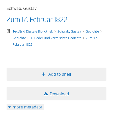
Schwab, Gustav
Zum 17. Februar 1822
text/tg.edition+tg.aggregation+xml
TextGrid Digitale Bibliothek
Schwab, Gustav
Gedichte
Gedichte
1. Lieder und vermischte Gedichte
Zum 17.
Februar 1822
Add to shelf
Download
more metadata