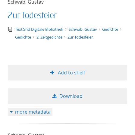
Schwab, Gustav
50
Zur Todesfeier
text/tg.edition+tg.aggregation+xml
TextGrid Digitale Bibliothek
Schwab, Gustav
Gedichte
Gedichte
2. Zeitgedichte
Zur Todesfeier
Add to shelf
Download
more metadata