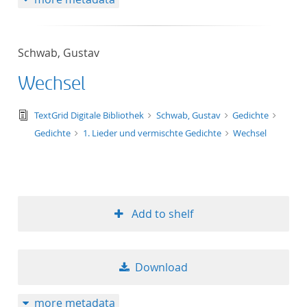
Schwab, Gustav
Wechsel
text/tg.edition+tg.aggregation+xml
TextGrid Digitale Bibliothek
Schwab, Gustav
Gedichte
Gedichte
1. Lieder und vermischte Gedichte
Wechsel
Add to shelf
Download
more metadata