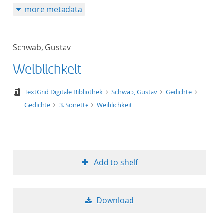
more metadata
Schwab, Gustav
Weiblichkeit
text/tg.edition+tg.aggregation+xml
TextGrid Digitale Bibliothek
Schwab, Gustav
Gedichte
Gedichte
3. Sonette
Weiblichkeit
Add to shelf
Download