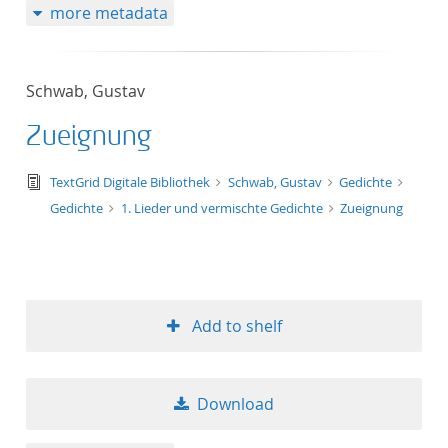
more metadata
Schwab, Gustav
Zueignung
text/tg.edition+tg.aggregation+xml
TextGrid Digitale Bibliothek
Schwab, Gustav
Gedichte
Gedichte
1. Lieder und vermischte Gedichte
Zueignung
Add to shelf
Download