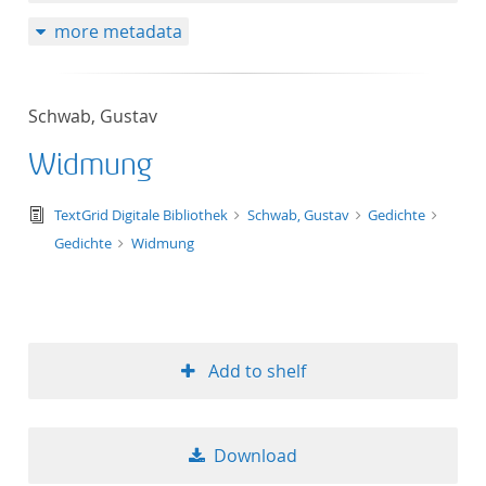
more metadata
Schwab, Gustav
Widmung
text/tg.edition+tg.aggregation+xml
TextGrid Digitale Bibliothek
Schwab, Gustav
Gedichte
Gedichte
Widmung
Add to shelf
Download