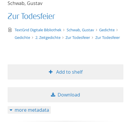
Schwab, Gustav
title ascending
Zur Todesfeier
title descending
text/xml
TextGrid Digitale Bibliothek
Schwab, Gustav
Gedichte
format ascending
Gedichte
2. Zeitgedichte
Zur Todesfeier
Zur Todesfeier
format descendin
publication date 
Add to shelf
publication date 
Download
10
more metadata
20