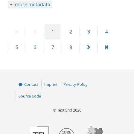
more metadata
First
Previous
Page
Page
Page
Page
1
2
3
4
page
page
Page
Page
Page
Page
Next
Last
5
6
7
8
page
page
Contact
Imprint
Privacy Policy
Source Code
© TextGrid 2026