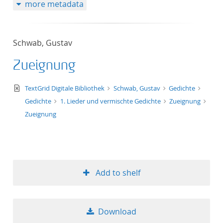
more metadata
Schwab, Gustav
Zueignung
text/xml
TextGrid Digitale Bibliothek
Schwab, Gustav
Gedichte
Gedichte
1. Lieder und vermischte Gedichte
Zueignung
Zueignung
Add to shelf
Download