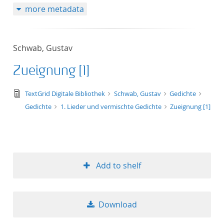
more metadata
Schwab, Gustav
Zueignung [1]
text/tg.edition+tg.aggregation+xml
TextGrid Digitale Bibliothek
Schwab, Gustav
Gedichte
Gedichte
1. Lieder und vermischte Gedichte
Zueignung [1]
Add to shelf
Download