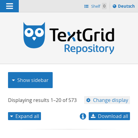
Navigation
Sprache
Shelf
0
Deutsch
ï¿½ndern
nach
h
Show sidebar
Displaying results
1–20
of
573
Change display
Expand all
Download all
relevance