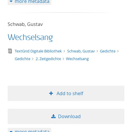
more metadata
Schwab, Gustav
Wechselsang
text/tg.edition+tg.aggregation+xml
TextGrid Digitale Bibliothek
Schwab, Gustav
Gedichte
Gedichte
2. Zeitgedichte
Wechselsang
Add to shelf
Download
more metadata