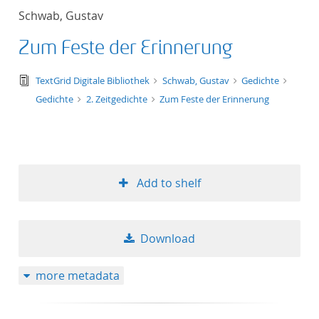
Schwab, Gustav
Zum Feste der Erinnerung
text/tg.edition+tg.aggregation+xml
TextGrid Digitale Bibliothek
Schwab, Gustav
Gedichte
Gedichte
2. Zeitgedichte
Zum Feste der Erinnerung
Add to shelf
Download
more metadata