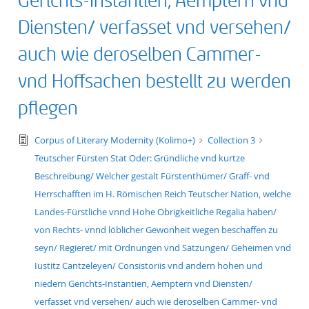
Gerichts-Instantien, Aemptern vnd
Diensten/ verfasset vnd versehen/
auch wie deroselben Cammer-
vnd Hoffsachen bestellt zu werden
pflegen
text/tg.edition+tg.aggregation+xml
Corpus of Literary Modernity (Kolimo+)
Collection 3
Teutscher Fürsten Stat Oder: Gründliche vnd kurtze
Beschreibung/ Welcher gestalt Fürstenthümer/ Graff- vnd
Herrschafften im H. Römischen Reich Teutscher Nation, welche
Landes-Fürstliche vnnd Hohe Obrigkeitliche Regalia haben/
von Rechts- vnnd löblicher Gewonheit wegen beschaffen zu
seyn/ Regieret/ mit Ordnungen vnd Satzungen/ Geheimen vnd
Iustitz Cantzeleyen/ Consistoriis vnd andern hohen und
niedern Gerichts-Instantien, Aemptern vnd Diensten/
verfasset vnd versehen/ auch wie deroselben Cammer- vnd