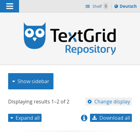
Navigation
Sprache
Shelf
0
Deutsch
ï¿½ndern
nach
h
Show sidebar
Displaying results
1–2
of
2
Change display
Expand all
Download all
relevance