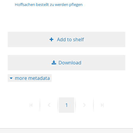
Hoffsachen bestellt zu werden pflegen
Add to shelf
Download
more metadata
First
Previous
Page
Next
Last
1
page
page
page
page