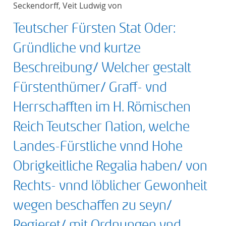
Seckendorff, Veit Ludwig von
title ascending
Teutscher Fürsten Stat Oder:
title descending
Gründliche vnd kurtze
format ascending
Beschreibung/ Welcher gestalt
Fürstenthümer/ Graff- vnd
format descendin
Herrschafften im H. Römischen
publication date 
Reich Teutscher Nation, welche
publication date 
Landes-Fürstliche vnnd Hohe
Obrigkeitliche Regalia haben/ von
Rechts- vnnd löblicher Gewonheit
10
wegen beschaffen zu seyn/
20
Regieret/ mit Ordnungen vnd