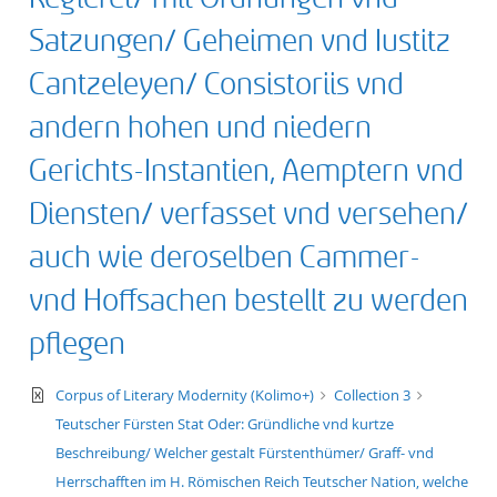
50
Satzungen/ Geheimen vnd Iustitz
Cantzeleyen/ Consistoriis vnd
andern hohen und niedern
Gerichts-Instantien, Aemptern vnd
Diensten/ verfasset vnd versehen/
auch wie deroselben Cammer-
vnd Hoffsachen bestellt zu werden
pflegen
text/xml
Corpus of Literary Modernity (Kolimo+)
Collection 3
Teutscher Fürsten Stat Oder: Gründliche vnd kurtze
Beschreibung/ Welcher gestalt Fürstenthümer/ Graff- vnd
Herrschafften im H. Römischen Reich Teutscher Nation, welche