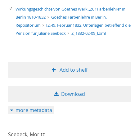
text/xml
Wirkungsgeschichte von Goethes Werk „Zur Farbenlehre“ in
Berlin 1810-1832
Goethes Farbenlehre in Berlin.
Repositorium
[2.-]9. Februar 1832. Unterlagen betreffend die
Pension für Juliane Seebeck
Z_1832-02-09_l.xml
Add to shelf
Download
more metadata
Seebeck, Moritz