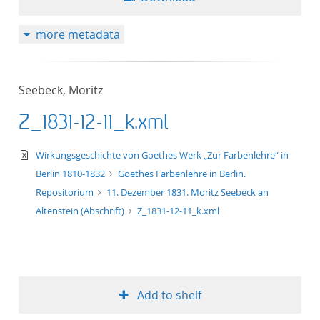
more metadata
Seebeck, Moritz
Z_1831-12-11_k.xml
text/xml
Wirkungsgeschichte von Goethes Werk „Zur Farbenlehre“ in
Berlin 1810-1832
Goethes Farbenlehre in Berlin.
Repositorium
11. Dezember 1831. Moritz Seebeck an
Altenstein (Abschrift)
Z_1831-12-11_k.xml
Add to shelf