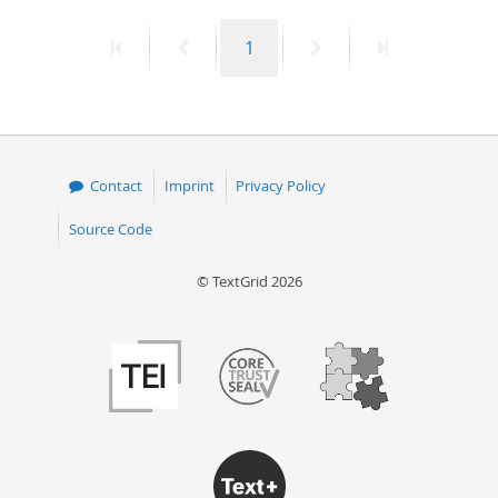
First
Previous
Page
Next
Last
1
page
page
page
page
Contact
Imprint
Privacy Policy
Source Code
© TextGrid 2026