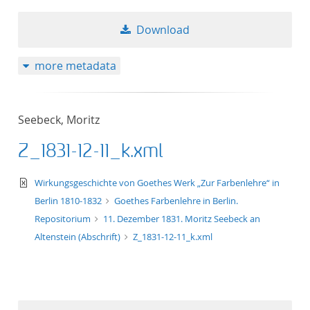
Download
more metadata
Seebeck, Moritz
Z_1831-12-11_k.xml
text/xml
Wirkungsgeschichte von Goethes Werk „Zur Farbenlehre“ in
Berlin 1810-1832
Goethes Farbenlehre in Berlin.
Repositorium
11. Dezember 1831. Moritz Seebeck an
Altenstein (Abschrift)
Z_1831-12-11_k.xml