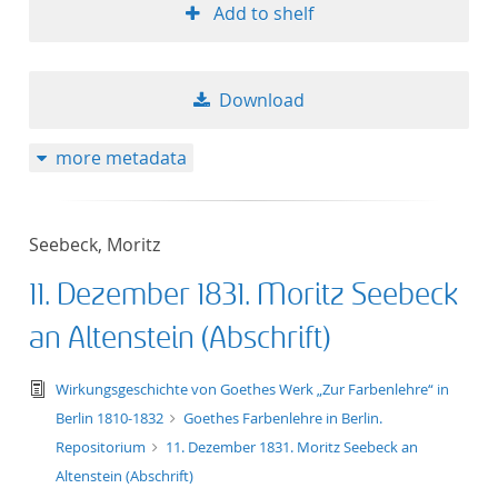
Add to shelf
Download
more metadata
Seebeck, Moritz
11. Dezember 1831. Moritz Seebeck
an Altenstein (Abschrift)
text/tg.edition+tg.aggregation+xml
Wirkungsgeschichte von Goethes Werk „Zur Farbenlehre“ in
Berlin 1810-1832
Goethes Farbenlehre in Berlin.
Repositorium
11. Dezember 1831. Moritz Seebeck an
Altenstein (Abschrift)