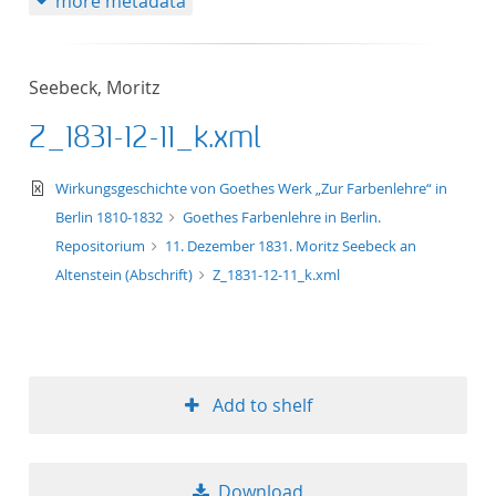
more metadata
Seebeck, Moritz
Z_1831-12-11_k.xml
text/xml
Wirkungsgeschichte von Goethes Werk „Zur Farbenlehre“ in
Berlin 1810-1832
Goethes Farbenlehre in Berlin.
Repositorium
11. Dezember 1831. Moritz Seebeck an
Altenstein (Abschrift)
Z_1831-12-11_k.xml
Add to shelf
Download