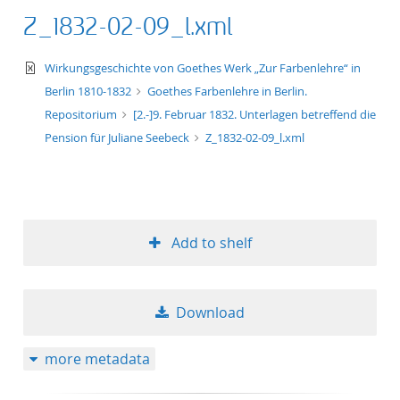
Z_1832-02-09_l.xml
text/xml
Wirkungsgeschichte von Goethes Werk „Zur Farbenlehre“ in
Berlin 1810-1832
Goethes Farbenlehre in Berlin.
Repositorium
[2.-]9. Februar 1832. Unterlagen betreffend die
Pension für Juliane Seebeck
Z_1832-02-09_l.xml
Add to shelf
Download
more metadata