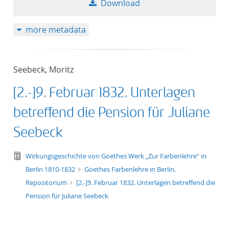
Download
50
more metadata
Seebeck, Moritz
[2.-]9. Februar 1832. Unterlagen
betreffend die Pension für Juliane
Seebeck
text/tg.edition+tg.aggregation+xml
Wirkungsgeschichte von Goethes Werk „Zur Farbenlehre“ in
Berlin 1810-1832
Goethes Farbenlehre in Berlin.
Repositorium
[2.-]9. Februar 1832. Unterlagen betreffend die
Pension für Juliane Seebeck