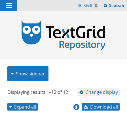
Navigation
Sprache
Shelf
0
Deutsch
ï¿½ndern
nach
h
Show sidebar
Displaying results
1–12
of
12
Change display
Expand all
Download all
relevance