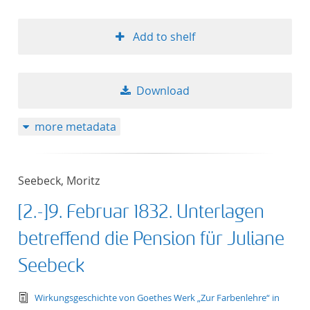
Add to shelf
Download
more metadata
Seebeck, Moritz
[2.-]9. Februar 1832. Unterlagen
betreffend die Pension für Juliane
Seebeck
text/tg.edition+tg.aggregation+xml
Wirkungsgeschichte von Goethes Werk „Zur Farbenlehre“ in