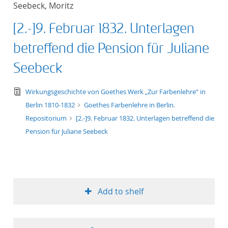
Seebeck, Moritz
title ascending
[2.-]9. Februar 1832. Unterlagen
title descending
betreffend die Pension für Juliane
format ascending
Seebeck
format descendin
text/tg.edition+tg.aggregation+xml
Wirkungsgeschichte von Goethes Werk „Zur Farbenlehre“ in
Berlin 1810-1832
Goethes Farbenlehre in Berlin.
publication date 
Repositorium
[2.-]9. Februar 1832. Unterlagen betreffend die
Pension für Juliane Seebeck
publication date 
10
Add to shelf
20