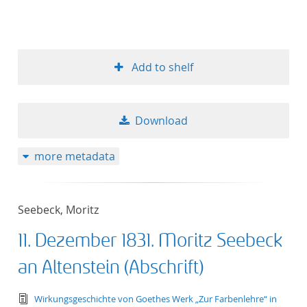
Add to shelf
Download
more metadata
Seebeck, Moritz
11. Dezember 1831. Moritz Seebeck
an Altenstein (Abschrift)
text/tg.edition+tg.aggregation+xml
Wirkungsgeschichte von Goethes Werk „Zur Farbenlehre“ in