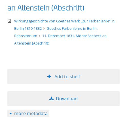
an Altenstein (Abschrift)
text/tg.edition+tg.aggregation+xml
Wirkungsgeschichte von Goethes Werk „Zur Farbenlehre“ in
Berlin 1810-1832
Goethes Farbenlehre in Berlin.
Repositorium
11. Dezember 1831. Moritz Seebeck an
Altenstein (Abschrift)
Add to shelf
Download
more metadata