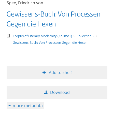
Spee, Friedrich von
title ascending
Gewissens-Buch: Von Processen
title descending
Gegen die Hexen
format ascending
text/tg.edition+tg.aggregation+xml
Corpus of Literary Modernity (Kolimo+)
Collection 2
Gewissens-Buch: Von Processen Gegen die Hexen
format descendin
publication date 
publication date 
Add to shelf
Download
10
more metadata
20