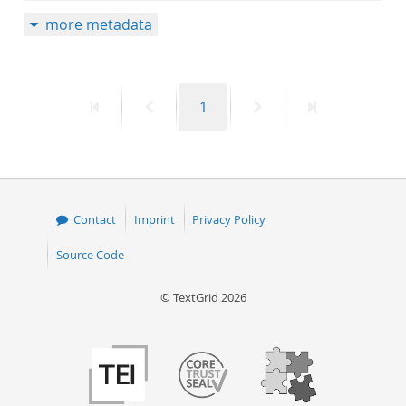
more metadata
First
Previous
Page
Next
Last
1
page
page
page
page
Contact
Imprint
Privacy Policy
Source Code
© TextGrid 2026