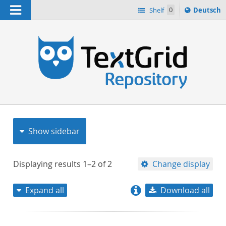
Navigation
Sprache
Shelf
0
Deutsch
ï¿½ndern
nach
h
Show sidebar
Displaying results
1–2
of
2
Change display
Expand all
Download all
relevance