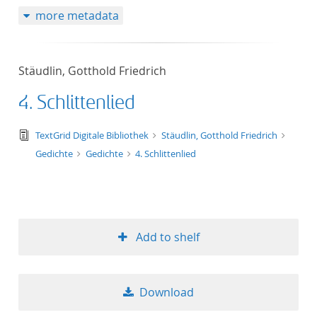
more metadata
Stäudlin, Gotthold Friedrich
4. Schlittenlied
text/tg.edition+tg.aggregation+xml
TextGrid Digitale Bibliothek
Stäudlin, Gotthold Friedrich
Gedichte
Gedichte
4. Schlittenlied
Add to shelf
Download