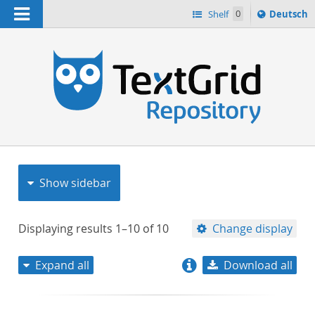
Navigation
Sprache
Shelf
0
Deutsch
ï¿½ndern
nach
h
Show sidebar
Displaying results
1–10
of
10
Change display
Expand all
Download all
relevance