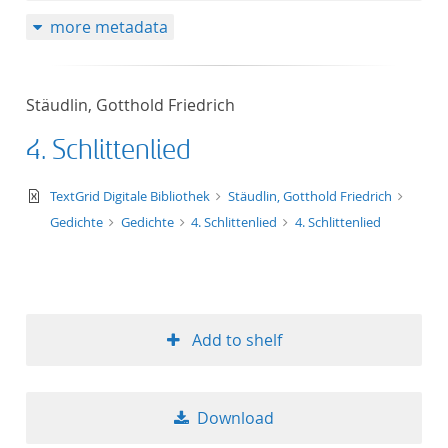
more metadata
Stäudlin, Gotthold Friedrich
4. Schlittenlied
text/xml
TextGrid Digitale Bibliothek
Stäudlin, Gotthold Friedrich
Gedichte
Gedichte
4. Schlittenlied
4. Schlittenlied
Add to shelf
Download