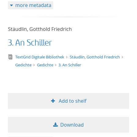
more metadata
Stäudlin, Gotthold Friedrich
3. An Schiller
text/tg.edition+tg.aggregation+xml
TextGrid Digitale Bibliothek
Stäudlin, Gotthold Friedrich
Gedichte
Gedichte
3. An Schiller
Add to shelf
Download