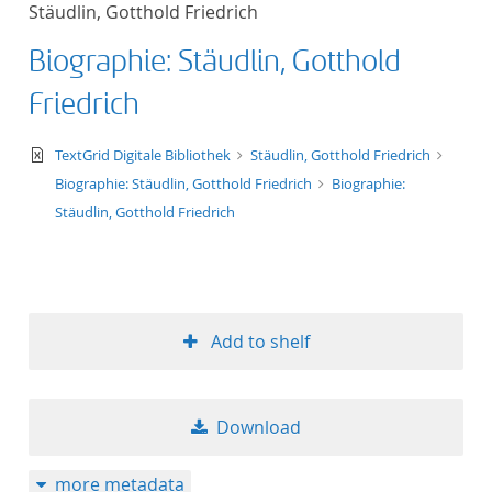
Stäudlin, Gotthold Friedrich
title ascending
Biographie: Stäudlin, Gotthold
title descending
Friedrich
format ascending
text/xml
TextGrid Digitale Bibliothek
Stäudlin, Gotthold Friedrich
Biographie: Stäudlin, Gotthold Friedrich
Biographie:
format descendin
Stäudlin, Gotthold Friedrich
publication date 
publication date 
Add to shelf
10
Download
20
more metadata