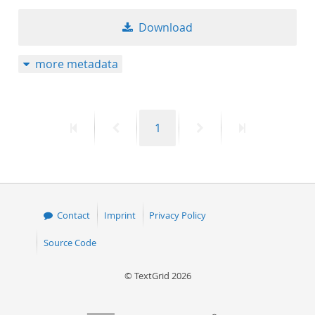
Download
more metadata
First
Previous
Page
Next
Last
1
page
page
page
page
Contact
Imprint
Privacy Policy
Source Code
© TextGrid 2026