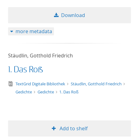
Download
more metadata
Stäudlin, Gotthold Friedrich
1. Das Roß
text/tg.edition+tg.aggregation+xml
TextGrid Digitale Bibliothek
Stäudlin, Gotthold Friedrich
Gedichte
Gedichte
1. Das Roß
Add to shelf