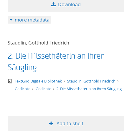
Download
more metadata
Stäudlin, Gotthold Friedrich
2. Die Missethäterin an ihren
Säugling
text/tg.edition+tg.aggregation+xml
TextGrid Digitale Bibliothek
Stäudlin, Gotthold Friedrich
Gedichte
Gedichte
2. Die Missethäterin an ihren Säugling
Add to shelf