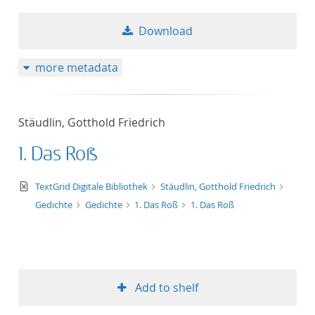
Download
more metadata
Stäudlin, Gotthold Friedrich
1. Das Roß
text/xml
TextGrid Digitale Bibliothek
Stäudlin, Gotthold Friedrich
Gedichte
Gedichte
1. Das Roß
1. Das Roß
Add to shelf