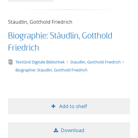
50
Stäudlin, Gotthold Friedrich
Biographie: Stäudlin, Gotthold
Friedrich
text/tg.edition+tg.aggregation+xml
TextGrid Digitale Bibliothek
Stäudlin, Gotthold Friedrich
Biographie: Stäudlin, Gotthold Friedrich
Add to shelf
Download