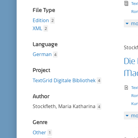
filter
tex
Tex
File Type
Ro
Edition
2
mo
XML
2
Language
Stockf
German
4
Die
Project
Mac
TextGrid Digitale Bibliothek
4
te
Tex
Ro
Author
Kun
Stockfleth, Maria Katharina
4
mo
Genre
Other
1