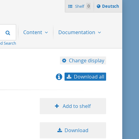
Sprache
Shelf
0
Deutsch
ï¿½ndern
nach
Search
Content
Documentation
d Search
Change display
Download all
relevance
title ascending
Add to shelf
title descending
Download
format ascending