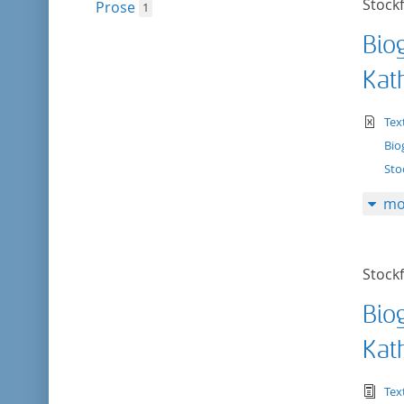
Stockf
Prose
1
Biog
Kat
te
Tex
Bio
Sto
mo
Stockf
Biog
Kat
tex
Tex