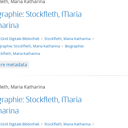
leth, Maria Katharina
raphie: Stockfleth, Maria
harina
xt/xml
tGrid Digitale Bibliothek
Stockfleth, Maria Katharina
graphie: Stockfleth, Maria Katharina
Biographie:
ckfleth, Maria Katharina
re metadata
leth, Maria Katharina
raphie: Stockfleth, Maria
harina
t/tg.edition+tg.aggregation+xml
tGrid Digitale Bibliothek
Stockfleth, Maria Katharina