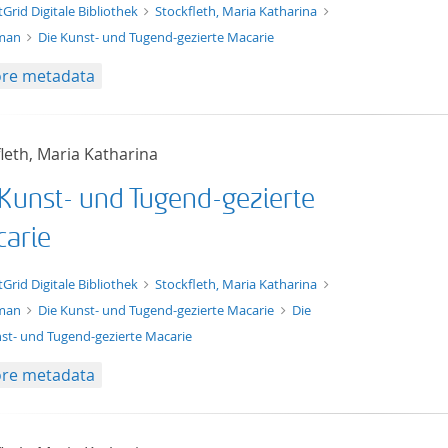
t/tg.edition+tg.aggregation+xml
tGrid Digitale Bibliothek
Stockfleth, Maria Katharina
man
Die Kunst- und Tugend-gezierte Macarie
re metadata
leth, Maria Katharina
 Kunst- und Tugend-gezierte
arie
xt/xml
tGrid Digitale Bibliothek
Stockfleth, Maria Katharina
man
Die Kunst- und Tugend-gezierte Macarie
Die
st- und Tugend-gezierte Macarie
re metadata