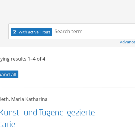
Navigation
Search term:
With active Filters
Advance
ying results
1–4
of
4
pand all
leth, Maria Katharina
 Kunst- und Tugend-gezierte
arie