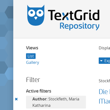
Views
Displa
List
Ex
Gallery
Filter
Stockf
Die
Active filters
Remove
Author
: Stockfleth, Maria
Mac
this
Katharina