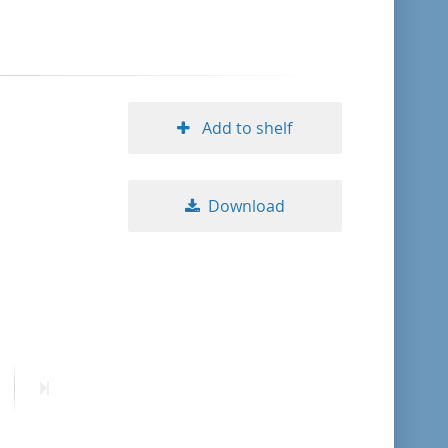
format descending
publication date ascending
Add to shelf
publication date descending
Download
10
20
50
ext
Last
age
page