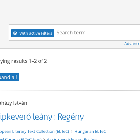
Navigation
Search term:
With active Filters
Advance
ying results
1–2
of
2
pand all
házy István
sipkeverő leány : Regény
t/tg.edition+tg.aggregation+xml
opean Literary Text Collection (ELTeC)
Hungarian ELTeC
el Corpus (ELTeC-hun)
A csipkeverő leány : Regény