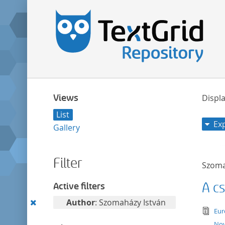
Views
Displa
List
Ex
Gallery
Filter
Szoma
A c
Active filters
Remove
Author
: Szomaházy István
tex
Eur
this
Nov