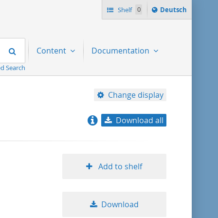
Sprache
Shelf
0
Deutsch
ï¿½ndern
nach
Search
Content
Documentation
d Search
Change display
Download all
relevance
title ascending
Add to shelf
title descending
Download
format ascending