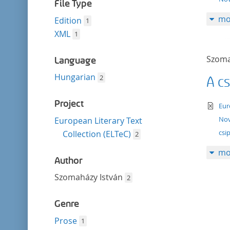
filter
File Type
mo
Edition
1
XML
1
Szoma
Language
Hungarian
2
A c
Project
te
Eur
Nov
European Literary Text
csi
Collection (ELTeC)
2
mo
Author
Szomaházy István
2
Genre
Prose
1