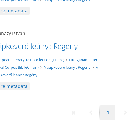
re metadata
házy István
sipkeverő leány : Regény
xt/xml
opean Literary Text Collection (ELTeC)
Hungarian ELTeC
el Corpus (ELTeC-hun)
A csipkeverő leány : Regény
A
pkeverő leány : Regény
re metadata
First
Previous
Page
N
1
page
page
p