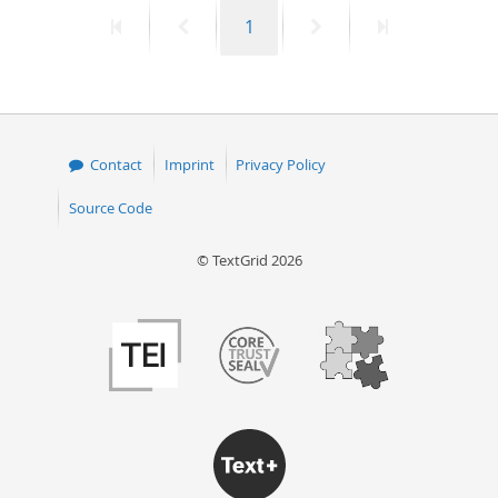
First
Previous
Page
Next
Last
1
page
page
page
page
Contact
Imprint
Privacy Policy
Source Code
© TextGrid 2026