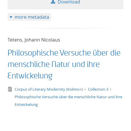
Download
50
more metadata
Tetens, Johann Nicolaus
Philosophische Versuche über die
menschliche Natur und ihre
Entwickelung
text/tg.edition+tg.aggregation+xml
Corpus of Literary Modernity (Kolimo+)
Collection 3
Philosophische Versuche über die menschliche Natur und ihre
Entwickelung