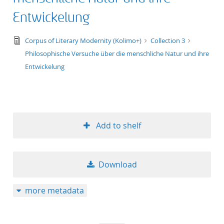
Entwickelung
text/tg.edition+tg.aggregation+xml
Corpus of Literary Modernity (Kolimo+)
Collection 3
Philosophische Versuche über die menschliche Natur und ihre
Entwickelung
Add to shelf
Download
more metadata