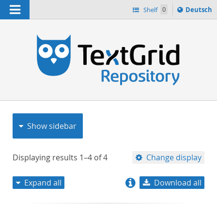
Navigation
Sprache
Shelf
0
Deutsch
ï¿½ndern
nach
h
Show sidebar
Displaying results
1–4
of
4
Change display
Expand all
Download all
relevance