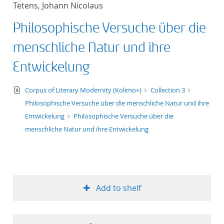
Tetens, Johann Nicolaus
title ascending
Philosophische Versuche über die
title descending
menschliche Natur und ihre
format ascending
Entwickelung
format descendin
text/xml
Corpus of Literary Modernity (Kolimo+)
Collection 3
Philosophische Versuche über die menschliche Natur und ihre
publication date 
Entwickelung
Philosophische Versuche über die
menschliche Natur und ihre Entwickelung
publication date 
10
Add to shelf
20