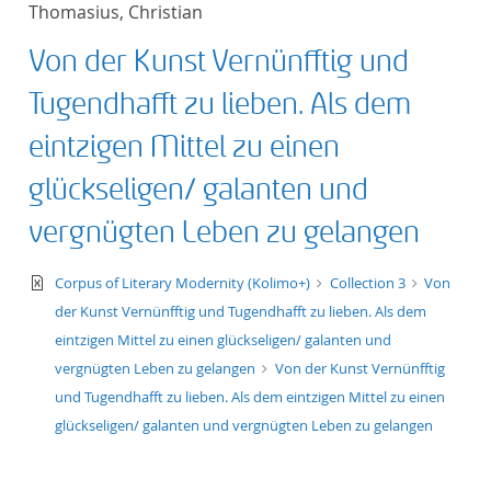
Thomasius, Christian
title ascending
Von der Kunst Vernünfftig und
title descending
Tugendhafft zu lieben. Als dem
format ascending
eintzigen Mittel zu einen
glückseligen/ galanten und
format descendin
vergnügten Leben zu gelangen
publication date 
text/xml
Corpus of Literary Modernity (Kolimo+)
Collection 3
Von
publication date 
der Kunst Vernünfftig und Tugendhafft zu lieben. Als dem
eintzigen Mittel zu einen glückseligen/ galanten und
vergnügten Leben zu gelangen
Von der Kunst Vernünfftig
und Tugendhafft zu lieben. Als dem eintzigen Mittel zu einen
10
glückseligen/ galanten und vergnügten Leben zu gelangen
20