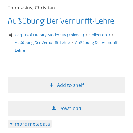
Thomasius, Christian
Außübung Der Vernunfft-Lehre
text/xml
Corpus of Literary Modernity (Kolimo+)
Collection 3
Außübung Der Vernunfft-Lehre
Außübung Der Vernunfft-
Lehre
Add to shelf
Download
more metadata