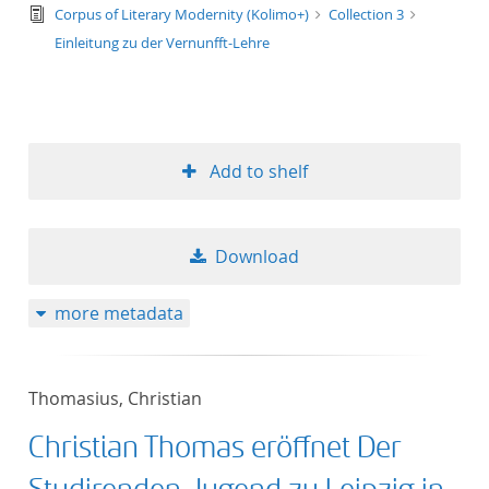
text/tg.edition+tg.aggregation+xml
Corpus of Literary Modernity (Kolimo+)
Collection 3
Einleitung zu der Vernunfft-Lehre
Add to shelf
Download
more metadata
Thomasius, Christian
Christian Thomas eröffnet Der