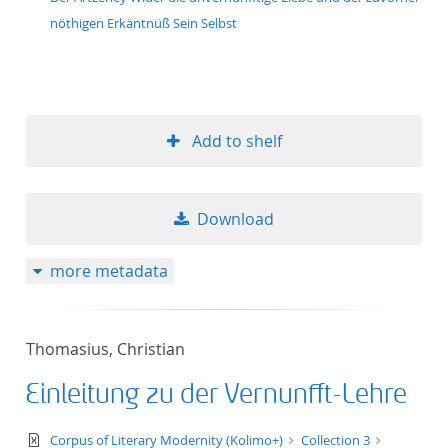
nöthigen Erkäntnüß Sein Selbst
Add to shelf
Download
more metadata
Thomasius, Christian
Einleitung zu der Vernunfft-Lehre
text/xml
Corpus of Literary Modernity (Kolimo+)
Collection 3