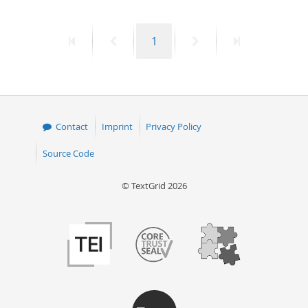
First
Previous
Page
Next
Last
1
page
page
page
page
Contact
Imprint
Privacy Policy
Source Code
© TextGrid 2026