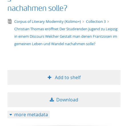
nachahmen solle?
text/tg.edition+tg.aggregation+xml
Corpus of Literary Modernity (Kolimo+)
Collection 3
Christian Thomas eröffnet Der Studirenden Jugend zu Leipzig
in einem Discours Welcher Gestalt man denen Frantzosen im
gemeinen Leben und Wandel nachahmen solle?
Add to shelf
Download
more metadata