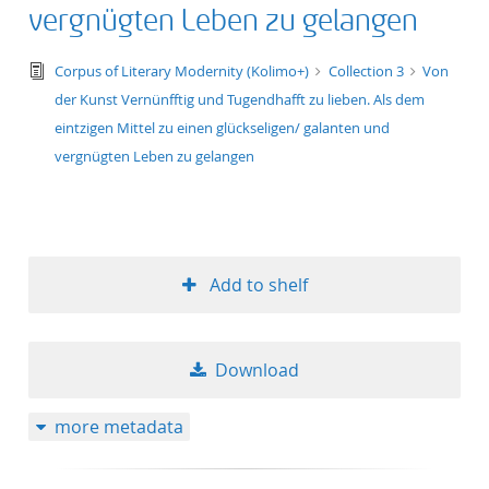
vergnügten Leben zu gelangen
text/tg.edition+tg.aggregation+xml
Corpus of Literary Modernity (Kolimo+)
Collection 3
Von
der Kunst Vernünfftig und Tugendhafft zu lieben. Als dem
eintzigen Mittel zu einen glückseligen/ galanten und
vergnügten Leben zu gelangen
Add to shelf
Download
more metadata