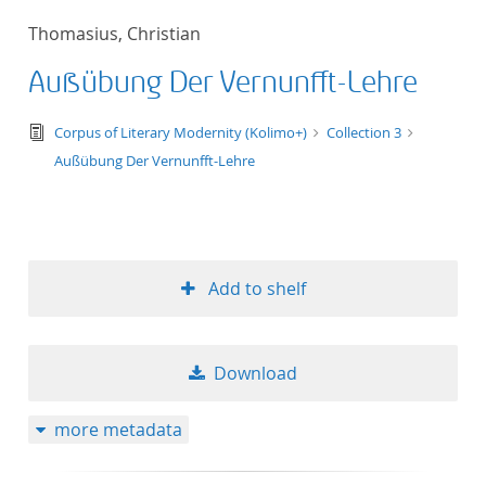
Thomasius, Christian
Außübung Der Vernunfft-Lehre
text/tg.edition+tg.aggregation+xml
Corpus of Literary Modernity (Kolimo+)
Collection 3
Außübung Der Vernunfft-Lehre
Add to shelf
Download
more metadata