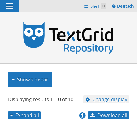
Navigation
Sprache
Shelf
0
Deutsch
ï¿½ndern
nach
h
Show sidebar
Displaying results
1–10
of
10
Change display
Expand all
Download all
relevance