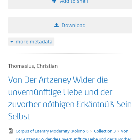
Add to shelf
Download
more metadata
Thomasius, Christian
Von Der Artzeney Wider die
unvernünfftige Liebe und der
zuvorher nöthigen Erkäntnüß Sein
Selbst
text/tg.edition+tg.aggregation+xml
Corpus of Literary Modernity (Kolimo+)
Collection 3
Von
Der Artzeney Wider die unvernünfftige Liebe und der zuvorher