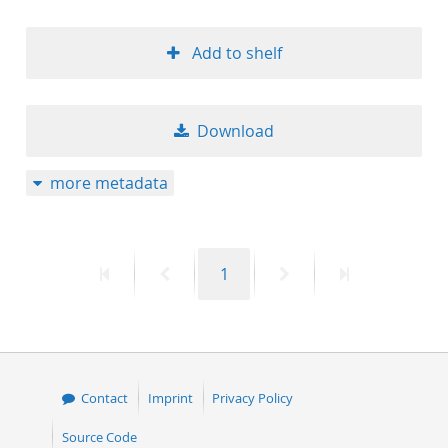
Add to shelf
Download
more metadata
First
Previous
Page
Next
Last
1
page
page
page
page
Contact
Imprint
Privacy Policy
Source Code