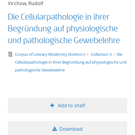
Virchow, Rudolf
title ascending
Die Cellularpathologie in ihrer
title descending
Begründung auf physiologische
format ascending
und pathologische Gewebelehre
format descendin
text/tg.edition+tg.aggregation+xml
Corpus of Literary Modernity (Kolimo+)
Collection 3
Die
Cellularpathologie in ihrer Begründung auf physiologische und
publication date 
pathologische Gewebelehre
publication date 
Add to shelf
10
20
Download