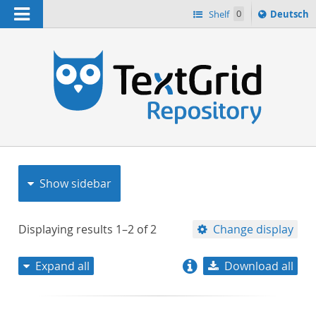
Navigation
Sprache
Shelf
0
Deutsch
ï¿½ndern
nach
h
Show sidebar
Displaying results
1–2
of
2
Change display
Expand all
Download all
relevance