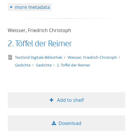
more metadata
Weisser, Friedrich Christoph
2. Töffel der Reimer
text/tg.edition+tg.aggregation+xml
TextGrid Digitale Bibliothek
Weisser, Friedrich Christoph
Gedichte
Gedichte
2. Töffel der Reimer
Add to shelf
Download