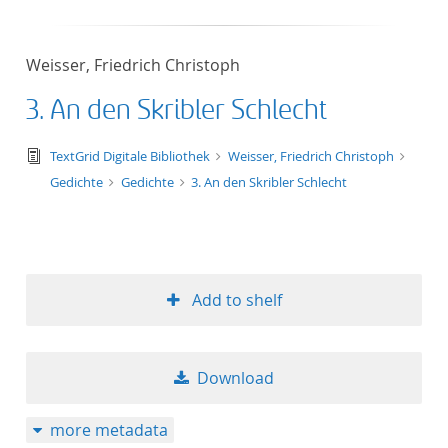
Weisser, Friedrich Christoph
3. An den Skribler Schlecht
text/tg.edition+tg.aggregation+xml
TextGrid Digitale Bibliothek
Weisser, Friedrich Christoph
Gedichte
Gedichte
3. An den Skribler Schlecht
Add to shelf
Download
more metadata