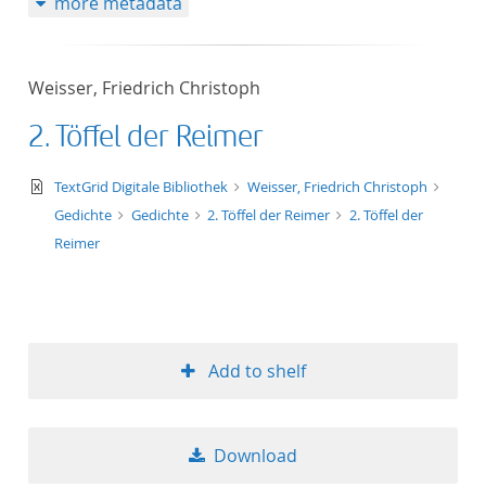
more metadata
Weisser, Friedrich Christoph
2. Töffel der Reimer
text/xml
TextGrid Digitale Bibliothek
Weisser, Friedrich Christoph
Gedichte
Gedichte
2. Töffel der Reimer
2. Töffel der
Reimer
Add to shelf
Download