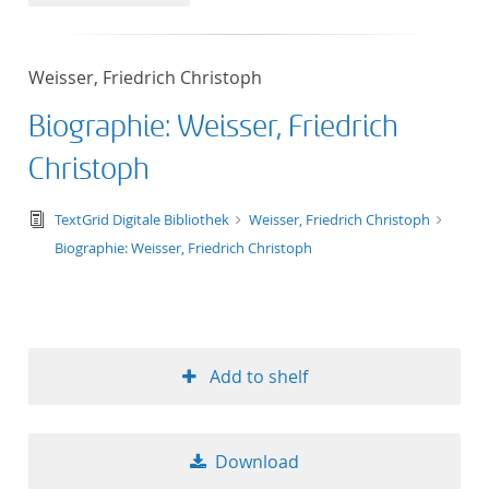
50
Weisser, Friedrich Christoph
Biographie: Weisser, Friedrich
Christoph
text/tg.edition+tg.aggregation+xml
TextGrid Digitale Bibliothek
Weisser, Friedrich Christoph
Biographie: Weisser, Friedrich Christoph
Add to shelf
Download