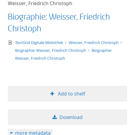
Weisser, Friedrich Christoph
title ascending
Biographie: Weisser, Friedrich
title descending
Christoph
format ascending
text/xml
TextGrid Digitale Bibliothek
Weisser, Friedrich Christoph
Biographie: Weisser, Friedrich Christoph
Biographie:
format descendin
Weisser, Friedrich Christoph
publication date 
publication date 
Add to shelf
10
Download
20
more metadata