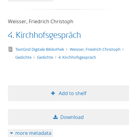
Weisser, Friedrich Christoph
4. Kirchhofsgespräch
text/tg.edition+tg.aggregation+xml
TextGrid Digitale Bibliothek
Weisser, Friedrich Christoph
Gedichte
Gedichte
4. Kirchhofsgespräch
Add to shelf
Download
more metadata