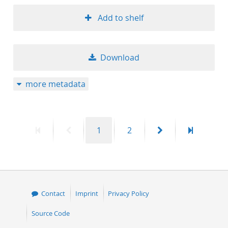
Add to shelf
Download
more metadata
First
Previous
Page
Page
Next
Last
1
2
page
page
page
page
Contact
Imprint
Privacy Policy
Source Code