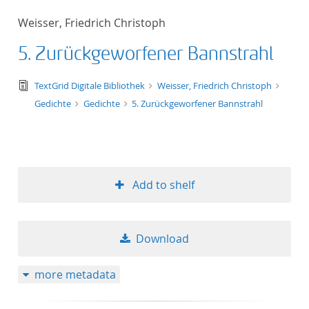
Weisser, Friedrich Christoph
5. Zurückgeworfener Bannstrahl
text/tg.edition+tg.aggregation+xml
TextGrid Digitale Bibliothek
Weisser, Friedrich Christoph
Gedichte
Gedichte
5. Zurückgeworfener Bannstrahl
Add to shelf
Download
more metadata