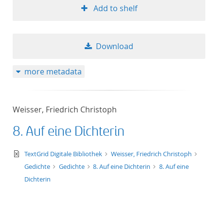
Add to shelf
Download
more metadata
Weisser, Friedrich Christoph
8. Auf eine Dichterin
text/xml
TextGrid Digitale Bibliothek
Weisser, Friedrich Christoph
Gedichte
Gedichte
8. Auf eine Dichterin
8. Auf eine
Dichterin