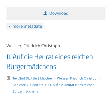
Download
more metadata
Weisser, Friedrich Christoph
11. Auf die Heurat eines reichen
Bürgermädchens
text/tg.edition+tg.aggregation+xml
TextGrid Digitale Bibliothek
Weisser, Friedrich Christoph
Gedichte
Gedichte
11. Auf die Heurat eines reichen
Bürgermädchens