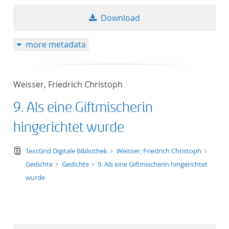
Download
more metadata
Weisser, Friedrich Christoph
9. Als eine Giftmischerin
hingerichtet wurde
text/tg.edition+tg.aggregation+xml
TextGrid Digitale Bibliothek
Weisser, Friedrich Christoph
Gedichte
Gedichte
9. Als eine Giftmischerin hingerichtet
wurde