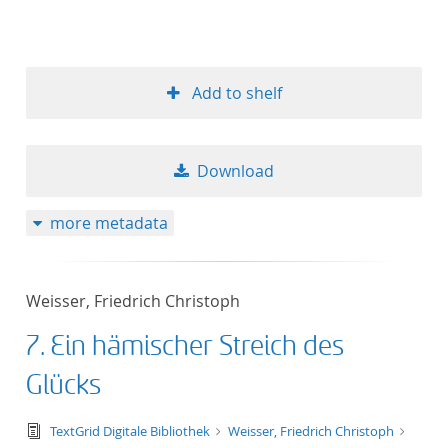
Add to shelf
Download
more metadata
Weisser, Friedrich Christoph
7. Ein hämischer Streich des
Glücks
text/tg.edition+tg.aggregation+xml
TextGrid Digitale Bibliothek
Weisser, Friedrich Christoph