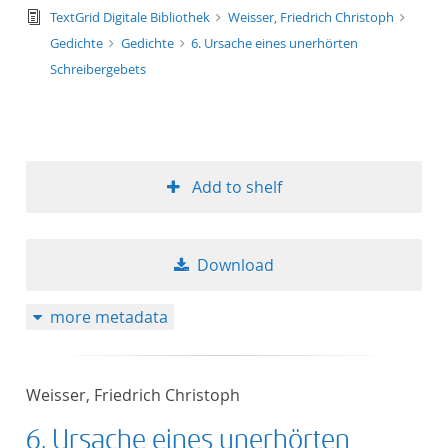
text/tg.edition+tg.aggregation+xml
TextGrid Digitale Bibliothek
Weisser, Friedrich Christoph
Gedichte
Gedichte
6. Ursache eines unerhörten
Schreibergebets
Add to shelf
Download
more metadata
Weisser, Friedrich Christoph
6. Ursache eines unerhörten