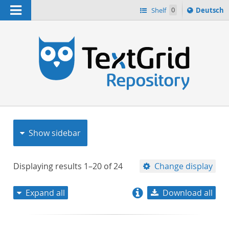
Navigation
Sprache
Shelf
0
Deutsch
ï¿½ndern
nach
h
Show sidebar
Displaying results
1–20
of
24
Change display
Expand all
Download all
relevance