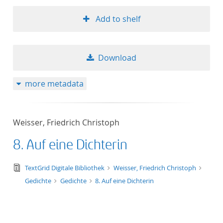
Add to shelf
Download
more metadata
Weisser, Friedrich Christoph
8. Auf eine Dichterin
text/tg.edition+tg.aggregation+xml
TextGrid Digitale Bibliothek
Weisser, Friedrich Christoph
Gedichte
Gedichte
8. Auf eine Dichterin