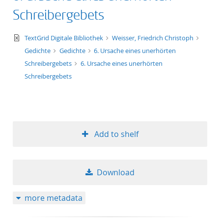
Schreibergebets
text/xml
TextGrid Digitale Bibliothek
Weisser, Friedrich Christoph
Gedichte
Gedichte
6. Ursache eines unerhörten
Schreibergebets
6. Ursache eines unerhörten
Schreibergebets
Add to shelf
Download
more metadata