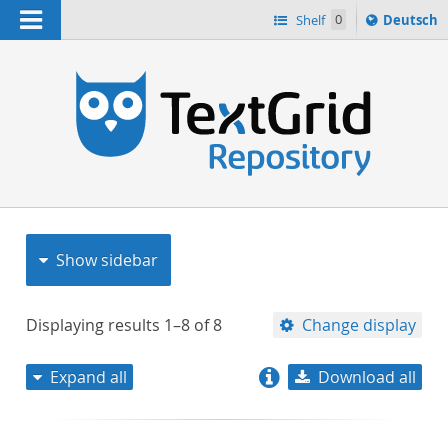
Navigation
Sprache
Shelf
0
Deutsch
ï¿½ndern
nach
h
Show sidebar
Displaying results
1–8
of
8
Change display
Expand all
Download all
relevance