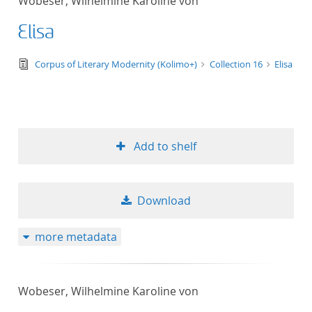
Wobeser, Wilhelmine Karoline von
Elisa
text/tg.edition+tg.aggregation+xml
Corpus of Literary Modernity (Kolimo+)
Collection 16
Elisa
Add to shelf
Download
more metadata
Wobeser, Wilhelmine Karoline von