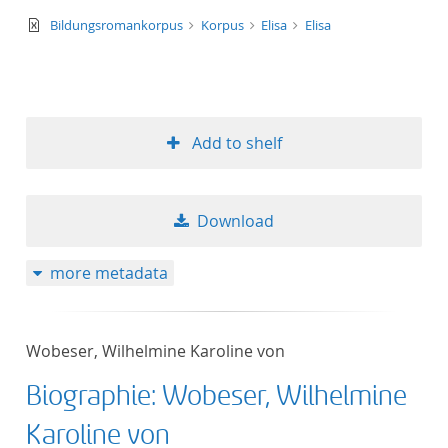
text/xml
Bildungsromankorpus
Korpus
Elisa
Elisa
Add to shelf
Download
more metadata
Wobeser, Wilhelmine Karoline von
Biographie: Wobeser, Wilhelmine
Karoline von