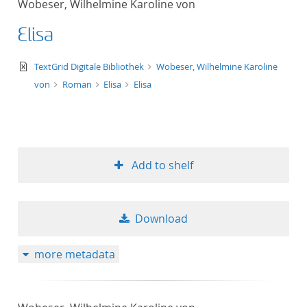
Wobeser, Wilhelmine Karoline von
50
Elisa
text/xml
TextGrid Digitale Bibliothek
Wobeser, Wilhelmine Karoline
von
Roman
Elisa
Elisa
Add to shelf
Download
more metadata