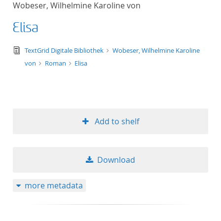
Wobeser, Wilhelmine Karoline von
title ascending
Elisa
title descending
text/tg.edition+tg.aggregation+xml
TextGrid Digitale Bibliothek
Wobeser, Wilhelmine Karoline
format ascending
von
Roman
Elisa
format descendin
publication date 
Add to shelf
publication date 
Download
10
more metadata
20