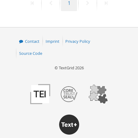
First
Previous
Page
Next
Last
1
page
page
page
page
Contact
Imprint
Privacy Policy
Source Code
© TextGrid 2026