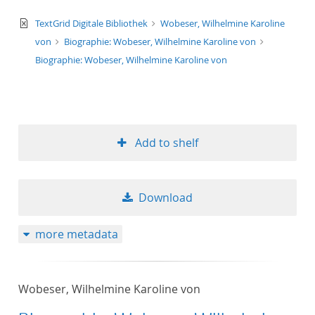
text/xml
TextGrid Digitale Bibliothek
Wobeser, Wilhelmine Karoline
von
Biographie: Wobeser, Wilhelmine Karoline von
Biographie: Wobeser, Wilhelmine Karoline von
Add to shelf
Download
more metadata
Wobeser, Wilhelmine Karoline von