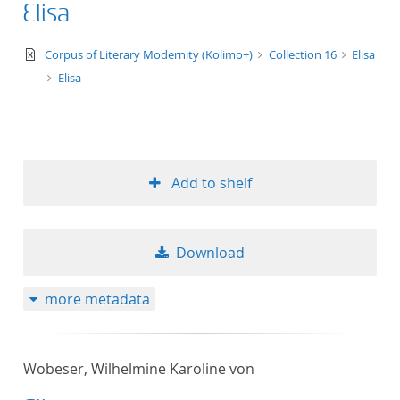
Elisa
text/xml
Corpus of Literary Modernity (Kolimo+)
Collection 16
Elisa
Elisa
Add to shelf
Download
more metadata
Wobeser, Wilhelmine Karoline von