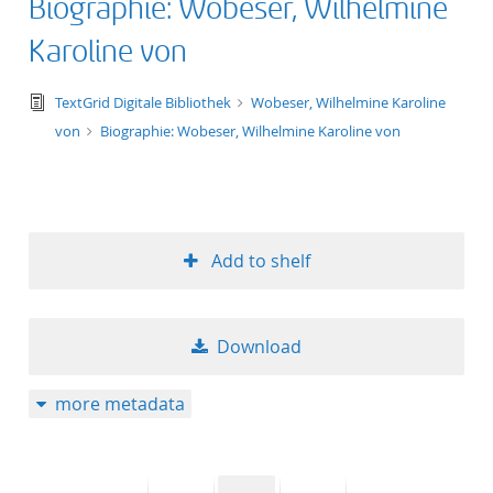
Biographie: Wobeser, Wilhelmine
Karoline von
text/tg.edition+tg.aggregation+xml
TextGrid Digitale Bibliothek
Wobeser, Wilhelmine Karoline
von
Biographie: Wobeser, Wilhelmine Karoline von
Add to shelf
Download
more metadata