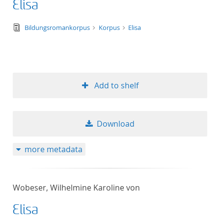
Elisa
text/tg.edition+tg.aggregation+xml
Bildungsromankorpus
Korpus
Elisa
Add to shelf
Download
more metadata
Wobeser, Wilhelmine Karoline von
Elisa