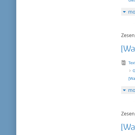
die
mo
Zesen,
[Wa
tex
Tex
G
[Wa
mo
Zesen,
[Wa