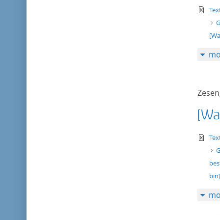
te
Tex
G
[Wa
mo
Zesen,
[Wan
te
Tex
G
bes
bin
mo