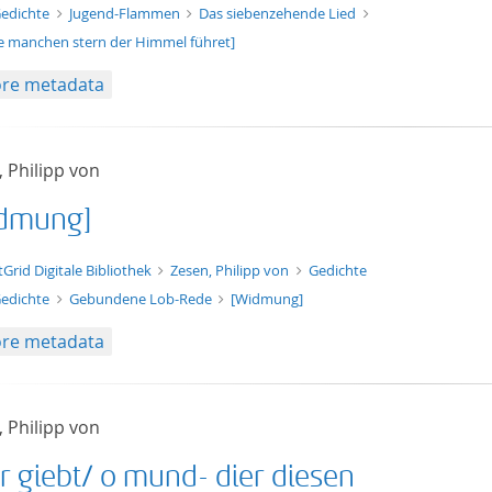
edichte
Jugend-Flammen
Das siebenzehende Lied
e manchen stern der Himmel führet]
re metadata
 Philipp von
dmung]
xt/xml
tGrid Digitale Bibliothek
Zesen, Philipp von
Gedichte
edichte
Gebundene Lob-Rede
[Widmung]
re metadata
 Philipp von
r giebt/ o mund- dier diesen