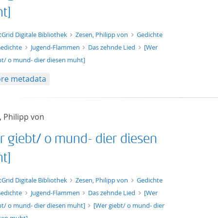
t]
t/tg.edition+tg.aggregation+xml
tGrid Digitale Bibliothek
Zesen, Philipp von
Gedichte
edichte
Jugend-Flammen
Das zehnde Lied
[Wer
bt/ o mund- dier diesen muht]
re metadata
 Philipp von
r giebt/ o mund- dier diesen
t]
xt/xml
tGrid Digitale Bibliothek
Zesen, Philipp von
Gedichte
edichte
Jugend-Flammen
Das zehnde Lied
[Wer
bt/ o mund- dier diesen muht]
[Wer giebt/ o mund- dier