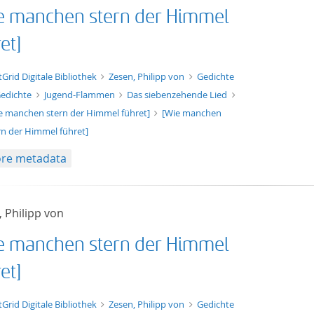
e manchen stern der Himmel
et]
xt/xml
tGrid Digitale Bibliothek
Zesen, Philipp von
Gedichte
edichte
Jugend-Flammen
Das siebenzehende Lied
e manchen stern der Himmel führet]
[Wie manchen
rn der Himmel führet]
re metadata
 Philipp von
e manchen stern der Himmel
et]
t/tg.edition+tg.aggregation+xml
tGrid Digitale Bibliothek
Zesen, Philipp von
Gedichte