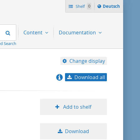
Sprache
Shelf
0
Deutsch
ï¿½ndern
nach
Search
Content
Documentation
d Search
Change display
Download all
relevance
title ascending
Add to shelf
title descending
Download
format ascending