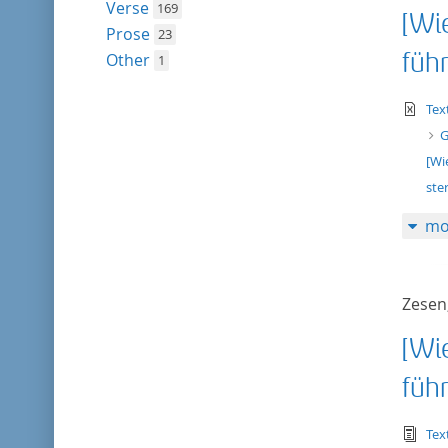
Verse
169
[Wi
Prose
23
führ
Other
1
te
Tex
G
[Wi
ste
mo
Zesen,
[Wi
führ
tex
Tex