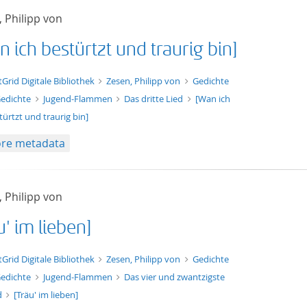
 Philipp von
 ich bestürtzt und traurig bin]
t/tg.edition+tg.aggregation+xml
tGrid Digitale Bibliothek
Zesen, Philipp von
Gedichte
edichte
Jugend-Flammen
Das dritte Lied
[Wan ich
türtzt und traurig bin]
re metadata
 Philipp von
u' im lieben]
t/tg.edition+tg.aggregation+xml
tGrid Digitale Bibliothek
Zesen, Philipp von
Gedichte
edichte
Jugend-Flammen
Das vier und zwantzigste
d
[Träu' im lieben]