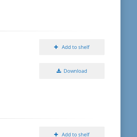
format descending
publication date ascending
publication date descending
Add to shelf
Download
10
20
50
Add to shelf