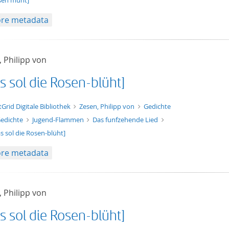
sen muht]
re metadata
 Philipp von
s sol die Rosen-blüht]
t/tg.edition+tg.aggregation+xml
tGrid Digitale Bibliothek
Zesen, Philipp von
Gedichte
edichte
Jugend-Flammen
Das funfzehende Lied
s sol die Rosen-blüht]
re metadata
 Philipp von
s sol die Rosen-blüht]