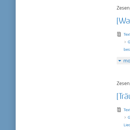
Zesen,
[Wan
tex
Tex
G
bes
mo
Zesen,
[Trä
tex
Tex
G
Lie