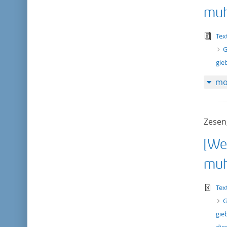
muh
tex
Tex
G
gie
mo
Zesen,
[We
muh
te
Tex
G
gie