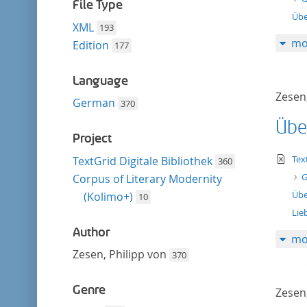
filter
File Type
Übe
XML
193
mo
Edition
177
Language
Zesen,
German
370
Übe
Project
te
Tex
TextGrid Digitale Bibliothek
360
G
Corpus of Literary Modernity
Übe
(Kolimo+)
10
Lie
Author
mo
Zesen, Philipp von
370
Genre
Zesen,