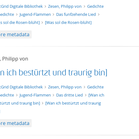
xt/xml
tGrid Digitale Bibliothek
Zesen, Philipp von
Gedichte
edichte
Jugend-Flammen
Das funfzehende Lied
s sol die Rosen-blüht]
[Was sol die Rosen-blüht]
re metadata
 Philipp von
 ich bestürtzt und traurig bin]
xt/xml
tGrid Digitale Bibliothek
Zesen, Philipp von
Gedichte
edichte
Jugend-Flammen
Das dritte Lied
[Wan ich
türtzt und traurig bin]
[Wan ich bestürtzt und traurig
]
re metadata