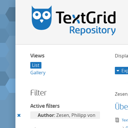
Views
Displa
List
Ex
Gallery
Filter
Zesen,
Übe
Active filters
Remove
Author
: Zesen, Philipp von
tex
Tex
this
G