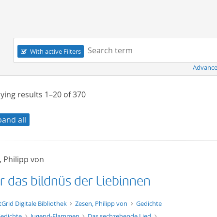
Navigation
Search term:
With active Filters
Advance
ying results
1–20
of
370
pand all
 Philipp von
r das bildnüs der Liebinnen
t/tg.edition+tg.aggregation+xml
tGrid Digitale Bibliothek
Zesen, Philipp von
Gedichte
edichte
Jugend-Flammen
Das sechzehende Lied