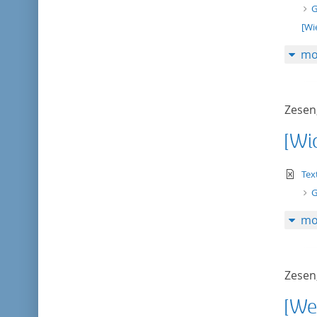
G
[Wi
mo
Zesen,
[Wi
te
Tex
G
mo
Zesen,
[We