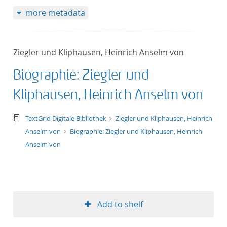
more metadata
Ziegler und Kliphausen, Heinrich Anselm von
Biographie: Ziegler und
Kliphausen, Heinrich Anselm von
text/tg.edition+tg.aggregation+xml
TextGrid Digitale Bibliothek
Ziegler und Kliphausen, Heinrich
Anselm von
Biographie: Ziegler und Kliphausen, Heinrich
Anselm von
Add to shelf