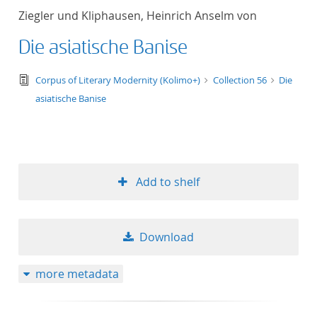
Ziegler und Kliphausen, Heinrich Anselm von
Die asiatische Banise
text/tg.edition+tg.aggregation+xml
Corpus of Literary Modernity (Kolimo+)
Collection 56
Die
asiatische Banise
Add to shelf
Download
more metadata