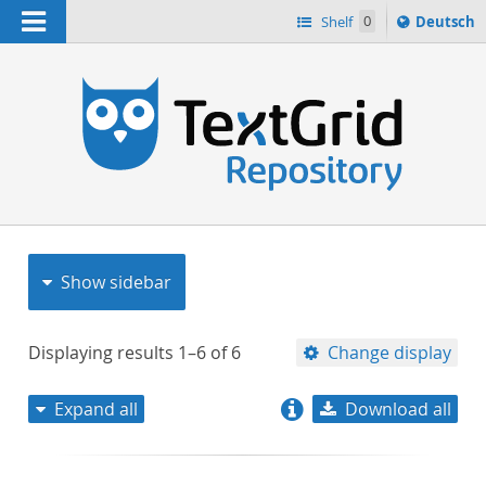
Navigation
Sprache
Shelf
0
Deutsch
ï¿½ndern
nach
h
Show sidebar
Displaying results
1–6
of
6
Change display
Expand all
Download all
relevance