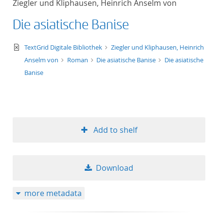
Ziegler und Kliphausen, Heinrich Anselm von
50
Die asiatische Banise
text/xml
TextGrid Digitale Bibliothek
Ziegler und Kliphausen, Heinrich
Anselm von
Roman
Die asiatische Banise
Die asiatische
Banise
Add to shelf
Download
more metadata