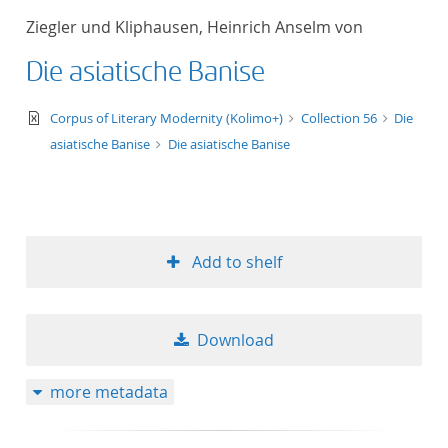
Ziegler und Kliphausen, Heinrich Anselm von
Die asiatische Banise
text/xml
Corpus of Literary Modernity (Kolimo+)
Collection 56
Die
asiatische Banise
Die asiatische Banise
Add to shelf
Download
more metadata