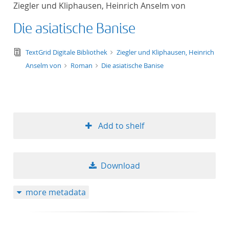
Ziegler und Kliphausen, Heinrich Anselm von
title ascending
Die asiatische Banise
title descending
text/tg.edition+tg.aggregation+xml
TextGrid Digitale Bibliothek
Ziegler und Kliphausen, Heinrich
format ascending
Anselm von
Roman
Die asiatische Banise
format descendin
publication date 
Add to shelf
publication date 
Download
10
more metadata
20