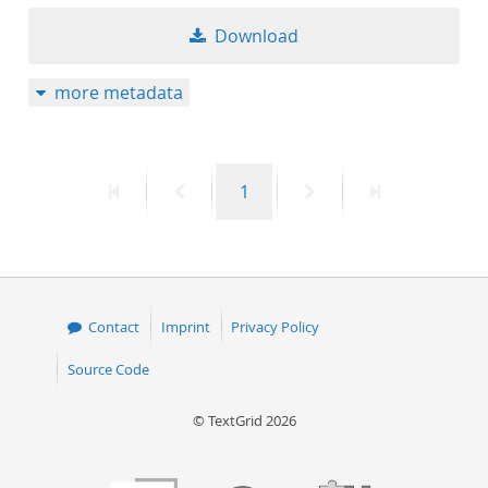
Download
more metadata
First
Previous
Page
Next
Last
1
page
page
page
page
Contact
Imprint
Privacy Policy
Source Code
© TextGrid 2026