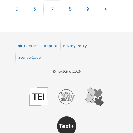
page
page
Page
Page
Page
Page
Next
Last
5
6
7
8
page
page
Contact
Imprint
Privacy Policy
Source Code
© TextGrid 2026