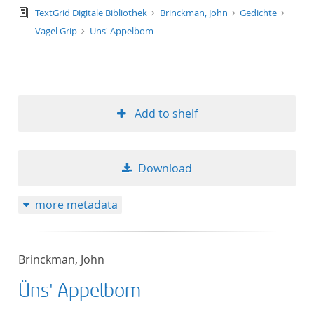
text/tg.edition+tg.aggregation+xml
TextGrid Digitale Bibliothek
Brinckman, John
Gedichte
Vagel Grip
Üns' Appelbom
Add to shelf
Download
more metadata
Brinckman, John
Üns' Appelbom