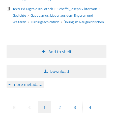
text/tg.edition+tg.aggregation+xml
TextGrid Digitale Bibliothek
Scheffel, Joseph Viktor von
Gedichte
Gaudeamus. Lieder aus dem Engeren und
Weiteren
Kulturgeschichtlich
Übung im Neugriechischen
Add to shelf
Download
more metadata
First
Previous
Page
Page
Page
Page
1
2
3
4