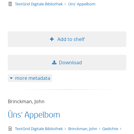
text/tg.work+xml
TextGrid Digitale Bibliothek
Üns' Appelbom
Add to shelf
Download
more metadata
Brinckman, John
Üns' Appelbom
text/xml
TextGrid Digitale Bibliothek
Brinckman, John
Gedichte