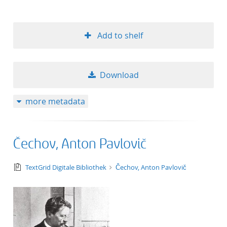
Add to shelf
Download
more metadata
Čechov, Anton Pavlovič
text/tg.collection+tg.aggregation+xml
TextGrid Digitale Bibliothek
Čechov, Anton Pavlovič