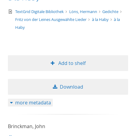
text/xml
TextGrid Digitale Bibliothek
Löns, Hermann
Gedichte
Fritz von der Leines Ausgewählte Lieder
à la Haby
à la
Haby
Add to shelf
Download
more metadata
Brinckman, John