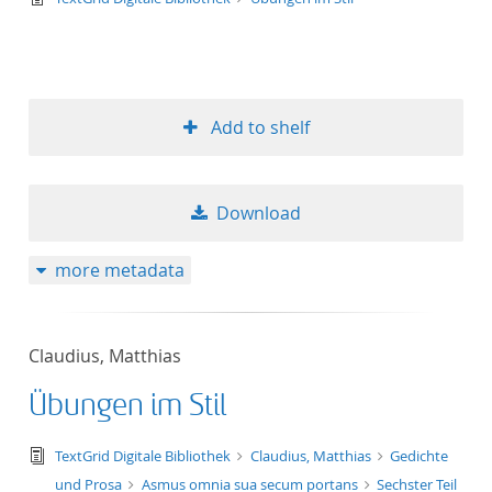
Add to shelf
Download
more metadata
Claudius, Matthias
Übungen im Stil
text/tg.edition+tg.aggregation+xml
TextGrid Digitale Bibliothek
Claudius, Matthias
Gedichte
und Prosa
Asmus omnia sua secum portans
Sechster Teil