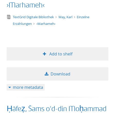
›Marhameh‹
text/tg.edition+tg.aggregation+xml
TextGrid Digitale Bibliothek
May, Karl
Einzelne
Erzählungen
›Marhameh‹
Add to shelf
Download
more metadata
Ḥāfeẓ, Šams o'd-din Moḥammad