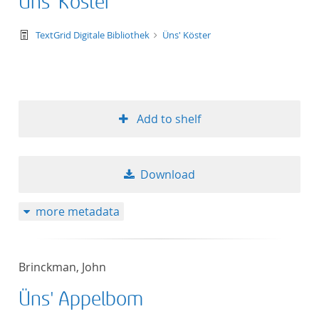
Üns' Köster
text/tg.work+xml
TextGrid Digitale Bibliothek
Üns' Köster
Add to shelf
Download
more metadata
Brinckman, John
Üns' Appelbom