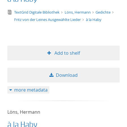
text/tg.edition+tg.aggregation+xml
TextGrid Digitale Bibliothek
Löns, Hermann
Gedichte
Fritz von der Leines Ausgewählte Lieder
à la Haby
Add to shelf
Download
more metadata
Löns, Hermann
à la Haby