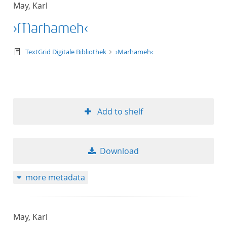
May, Karl
title ascending
›Marhameh‹
title descending
text/tg.work+xml
TextGrid Digitale Bibliothek
›Marhameh‹
format ascending
format descendin
Add to shelf
publication date 
Download
publication date 
more metadata
10
May, Karl
20