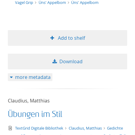
Vagel Grip
Üns' Appelbom
Üns' Appelbom
Add to shelf
Download
more metadata
Claudius, Matthias
Übungen im Stil
text/xml
TextGrid Digitale Bibliothek
Claudius, Matthias
Gedichte