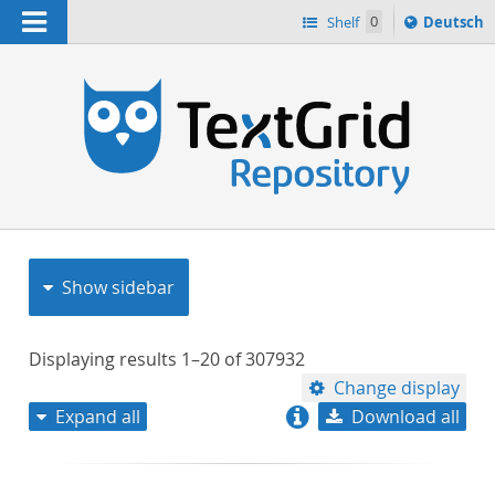
Navigation
Sprache
Shelf
0
Deutsch
ï¿½ndern
nach
h
Show sidebar
Displaying results
1–20
of
307932
Change display
Expand all
Download all
relevance