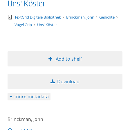
Üns' Köster
text/tg.edition+tg.aggregation+xml
TextGrid Digitale Bibliothek
Brinckman, John
Gedichte
Vagel Grip
Üns' Köster
Add to shelf
Download
more metadata
Brinckman, John