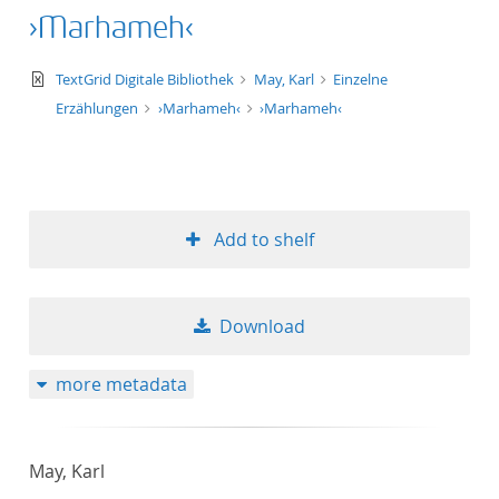
›Marhameh‹
50
text/xml
TextGrid Digitale Bibliothek
May, Karl
Einzelne
Erzählungen
›Marhameh‹
›Marhameh‹
Add to shelf
Download
more metadata
May, Karl