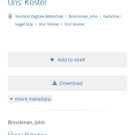
Üns' Köster
text/xml
TextGrid Digitale Bibliothek
Brinckman, John
Gedichte
Vagel Grip
Üns' Köster
Üns' Köster
Add to shelf
Download
more metadata
Brinckman, John