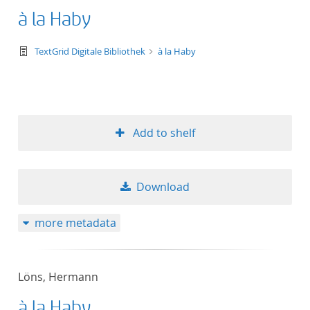
à la Haby
text/tg.work+xml
TextGrid Digitale Bibliothek
à la Haby
Add to shelf
Download
more metadata
Löns, Hermann
à la Haby