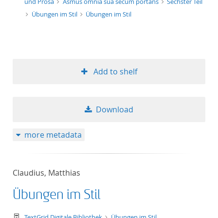
und Prosa
Asmus omnia sua secum portans
Sechster Teil
Übungen im Stil
Übungen im Stil
Add to shelf
Download
more metadata
Claudius, Matthias
Übungen im Stil
text/tg.work+xml
TextGrid Digitale Bibliothek
Übungen im Stil