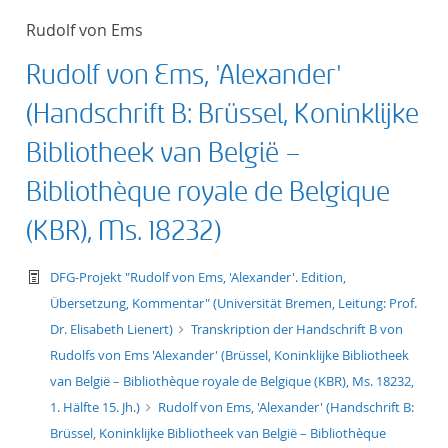
Rudolf von Ems
Rudolf von Ems, 'Alexander'
(Handschrift B: Brüssel, Koninklijke
Bibliotheek van België –
Bibliothèque royale de Belgique
(KBR), Ms. 18232)
text/tg.work+xml
DFG-Projekt "Rudolf von Ems, 'Alexander'. Edition,
Übersetzung, Kommentar" (Universität Bremen, Leitung: Prof.
Dr. Elisabeth Lienert)
Transkription der Handschrift B von
Rudolfs von Ems 'Alexander' (Brüssel, Koninklijke Bibliotheek
van België – Bibliothèque royale de Belgique (KBR), Ms. 18232,
1. Hälfte 15. Jh.)
Rudolf von Ems, 'Alexander' (Handschrift B:
Brüssel, Koninklijke Bibliotheek van België – Bibliothèque