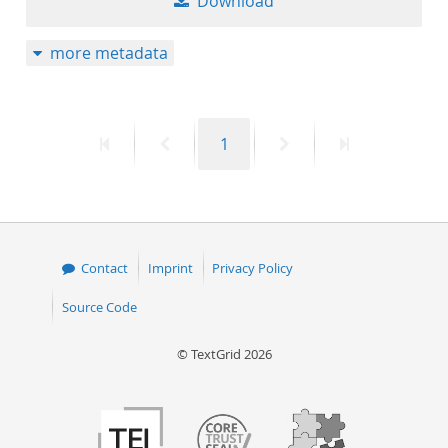
Download
more metadata
First
Previous
Page
Next
Last
1
page
page
page
page
Contact
Imprint
Privacy Policy
Source Code
© TextGrid 2026