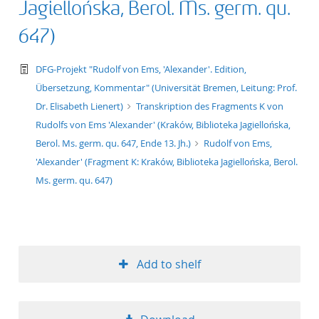
Jagiellońska, Berol. Ms. germ. qu.
647)
text/tg.work+xml
DFG-Projekt "Rudolf von Ems, 'Alexander'. Edition,
Übersetzung, Kommentar" (Universität Bremen, Leitung: Prof.
Dr. Elisabeth Lienert)
Transkription des Fragments K von
Rudolfs von Ems 'Alexander' (Kraków, Biblioteka Jagiellońska,
Berol. Ms. germ. qu. 647, Ende 13. Jh.)
Rudolf von Ems,
'Alexander' (Fragment K: Kraków, Biblioteka Jagiellońska, Berol.
Ms. germ. qu. 647)
Add to shelf