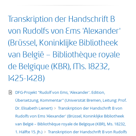
Transkription der Handschrift B
von Rudolfs von Ems 'Alexander'
(Brüssel, Koninklijke Bibliotheek
van België – Bibliothèque royale
de Belgique (KBR), Ms. 18232,
1425-1428)
text/xml
DFG-Projekt "Rudolf von Ems, 'Alexander'. Edition,
Übersetzung, Kommentar" (Universität Bremen, Leitung: Prof.
Dr. Elisabeth Lienert)
Transkription der Handschrift B von
Rudolfs von Ems 'Alexander' (Brüssel, Koninklijke Bibliotheek
van België – Bibliothèque royale de Belgique (KBR), Ms. 18232,
1. Hälfte 15. Jh.)
Transkription der Handschrift B von Rudolfs