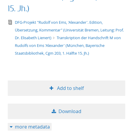
15. Jh.)
text/tg.edition+tg.aggregation+xml
DFG-Projekt "Rudolf von Ems, 'Alexander'. Edition,
Übersetzung, Kommentar" (Universität Bremen, Leitung: Prof.
Dr. Elisabeth Lienert)
Transkription der Handschrift M von
Rudolfs von Ems 'Alexander' (München, Bayerische
Staatsbibliothek, Cgm 203, 1. Hälfte 15. Jh.)
Add to shelf
Download
more metadata