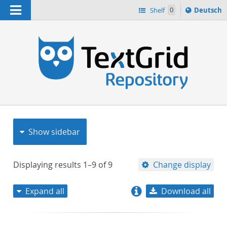
Navigation
Sprache
Shelf
0
Deutsch
ï¿½ndern
nach
h
Show sidebar
Displaying results
1–9
of
9
Change display
Expand all
Download all
relevance