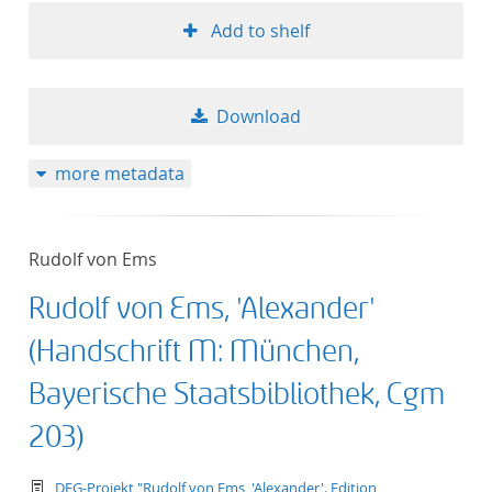
Add to shelf
Download
more metadata
Rudolf von Ems
Rudolf von Ems, 'Alexander'
(Handschrift M: München,
Bayerische Staatsbibliothek, Cgm
203)
text/tg.work+xml
DFG-Projekt "Rudolf von Ems, 'Alexander'. Edition,