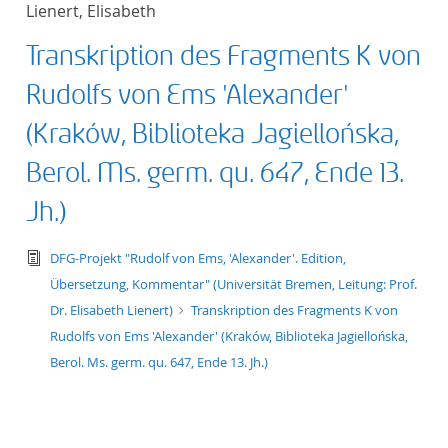
Lienert, Elisabeth
title ascending
Transkription des Fragments K von
title descending
Rudolfs von Ems 'Alexander'
format ascending
(Kraków, Biblioteka Jagiellońska,
Berol. Ms. germ. qu. 647, Ende 13.
format descendin
Jh.)
publication date 
text/tg.edition+tg.aggregation+xml
DFG-Projekt "Rudolf von Ems, 'Alexander'. Edition,
publication date 
Übersetzung, Kommentar" (Universität Bremen, Leitung: Prof.
Dr. Elisabeth Lienert)
Transkription des Fragments K von
Rudolfs von Ems 'Alexander' (Kraków, Biblioteka Jagiellońska,
Berol. Ms. germ. qu. 647, Ende 13. Jh.)
10
20