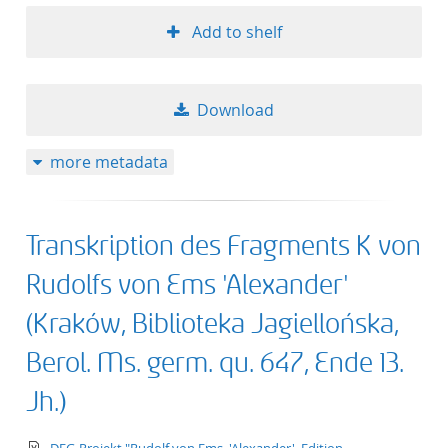
50
Add to shelf
Download
more metadata
Transkription des Fragments K von
Rudolfs von Ems 'Alexander'
(Kraków, Biblioteka Jagiellońska,
Berol. Ms. germ. qu. 647, Ende 13.
Jh.)
text/xml