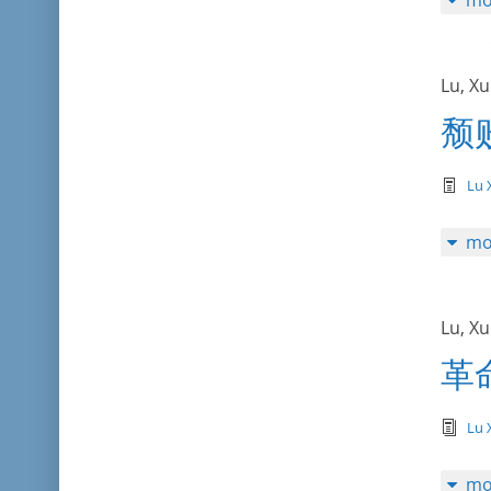
mo
Lu, X
颓
te
Lu 
mo
Lu, X
革
tex
Lu 
mo