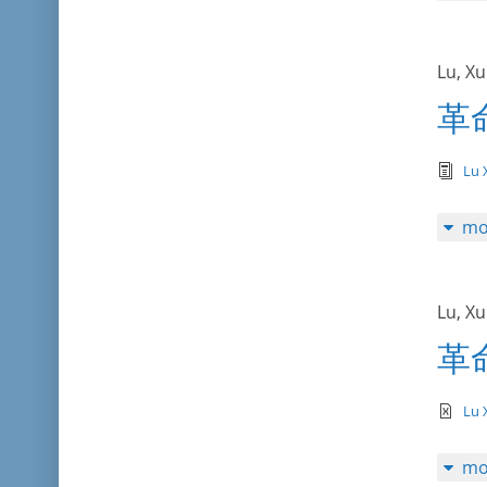
Lu, X
革
tex
Lu 
mo
Lu, X
革
te
Lu 
mo