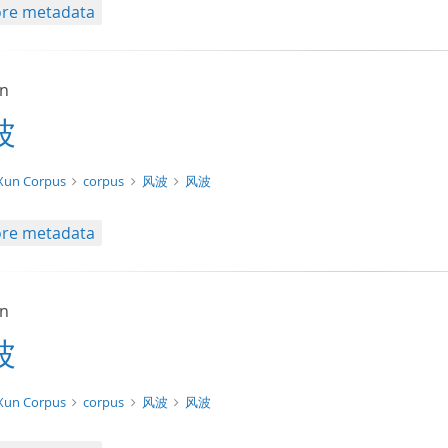
re metadata
un
波
xt/xml
Xun Corpus
corpus
风波
风波
re metadata
un
波
xt/tg.work+xml
Xun Corpus
corpus
风波
风波