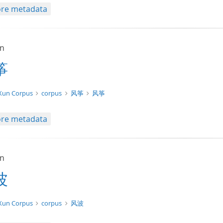
re metadata
un
筝
xt/tg.work+xml
Xun Corpus
corpus
风筝
风筝
re metadata
un
波
t/tg.edition+tg.aggregation+xml
Xun Corpus
corpus
风波