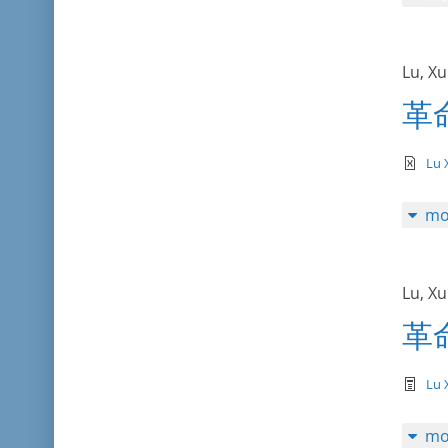
Lu, X
革
te
Lu 
mo
Lu, X
革
te
Lu 
mo