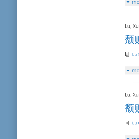
mo
Lu, X
颓
tex
Lu 
mo
Lu, X
颓
te
Lu 