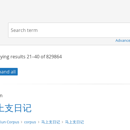
Navigation
Search term:
Advance
ying results
21–40
of
829864
pand all
un
上支日记
xt/tg.work+xml
Xun Corpus
corpus
马上支日记
马上支日记