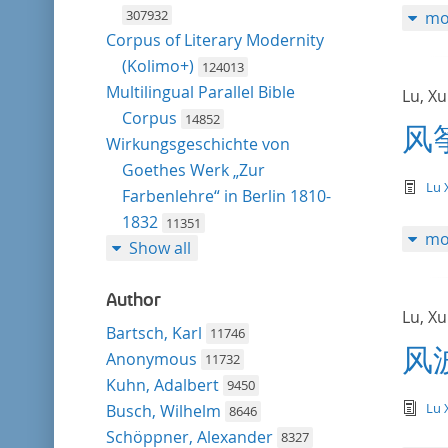
307932
mo
Corpus of Literary Modernity
(Kolimo+)
124013
Multilingual Parallel Bible
Lu, X
Corpus
14852
风
Wirkungsgeschichte von
Goethes Werk „Zur
te
Lu 
Farbenlehre“ in Berlin 1810-
1832
11351
mo
Show all
Author
Lu, X
Bartsch, Karl
11746
风
Anonymous
11732
Kuhn, Adalbert
9450
tex
Lu 
Busch, Wilhelm
8646
Schöppner, Alexander
8327