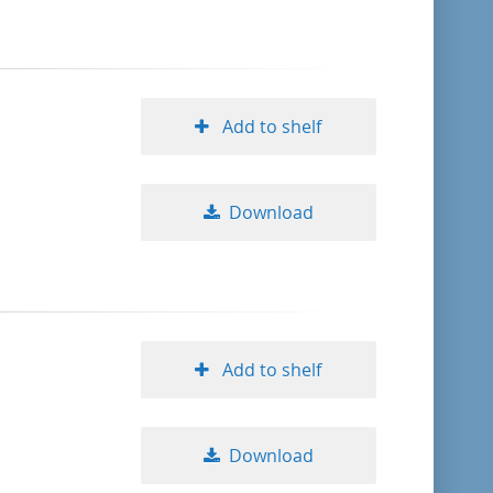
format descending
publication date ascending
Add to shelf
publication date descending
Download
10
20
Add to shelf
50
Download