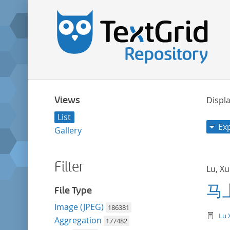
Views
Displa
List
Ex
Gallery
Filter
Lu, X
马
File Type
Image (JPEG)
186381
te
Lu 
Aggregation
177482