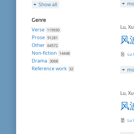
mo
Show all
Genre
Lu, X
Verse
119930
Prose
91281
风
Other
64572
Non-fiction
14448
te
Lu 
Drama
3008
Reference work
32
mo
Lu, X
风
te
Lu 