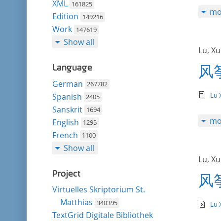
XML
161825
mo
Edition
149216
Work
147619
Show all
Lu, X
Language
风
German
267782
tex
Lu 
Spanish
2405
Sanskrit
1694
mo
English
1295
French
1100
Show all
Lu, X
Project
风
Virtuelles Skriptorium St.
Matthias
340395
te
Lu 
TextGrid Digitale Bibliothek