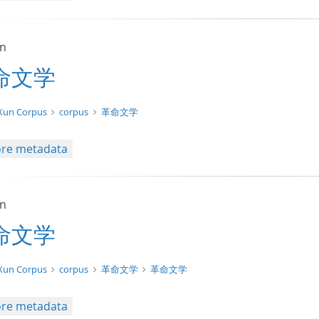
un
命文学
t/tg.edition+tg.aggregation+xml
Xun Corpus
corpus
革命文学
re metadata
un
命文学
xt/xml
Xun Corpus
corpus
革命文学
革命文学
re metadata