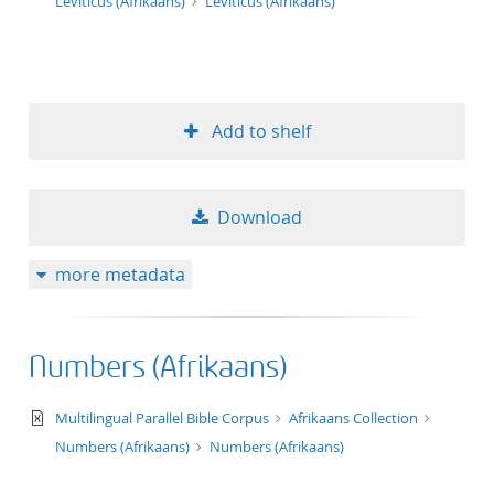
Leviticus (Afrikaans)
Leviticus (Afrikaans)
Add to shelf
Download
more metadata
Numbers (Afrikaans)
text/xml
Multilingual Parallel Bible Corpus
Afrikaans Collection
Numbers (Afrikaans)
Numbers (Afrikaans)