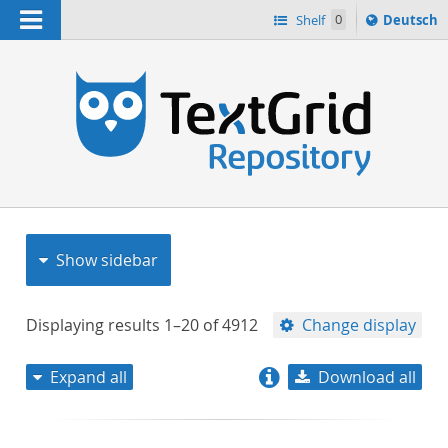
Navigation
Sprache
Shelf
0
Deutsch
ï¿½ndern
nach
h
Show sidebar
Displaying results
1–20
of
4912
Change display
Expand all
Download all
relevance