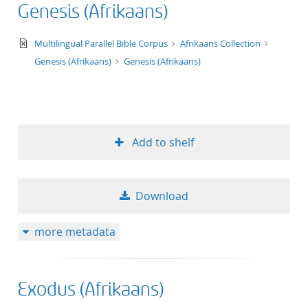
Genesis (Afrikaans)
title ascending
text/xml
Multilingual Parallel Bible Corpus
Afrikaans Collection
title descending
Genesis (Afrikaans)
Genesis (Afrikaans)
format ascending
format descendin
Add to shelf
publication date 
publication date 
Download
more metadata
10
Exodus (Afrikaans)
20