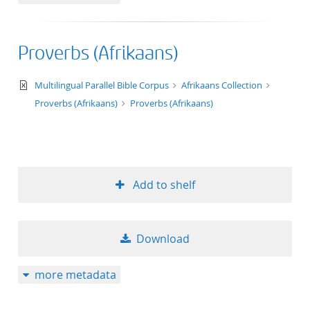
Proverbs (Afrikaans)
text/xml
Multilingual Parallel Bible Corpus
Afrikaans Collection
Proverbs (Afrikaans)
Proverbs (Afrikaans)
Add to shelf
Download
more metadata