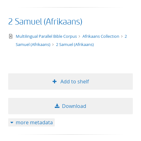
2 Samuel (Afrikaans)
text/xml
Multilingual Parallel Bible Corpus
Afrikaans Collection
2
Samuel (Afrikaans)
2 Samuel (Afrikaans)
Add to shelf
Download
more metadata