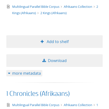
text/xml
Multilingual Parallel Bible Corpus
Afrikaans Collection
2
Kings (Afrikaans)
2 Kings (Afrikaans)
Add to shelf
Download
more metadata
1 Chronicles (Afrikaans)
text/xml
Multilingual Parallel Bible Corpus
Afrikaans Collection
1