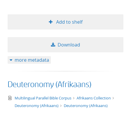
Add to shelf
Download
more metadata
Deuteronomy (Afrikaans)
text/xml
Multilingual Parallel Bible Corpus
Afrikaans Collection
Deuteronomy (Afrikaans)
Deuteronomy (Afrikaans)