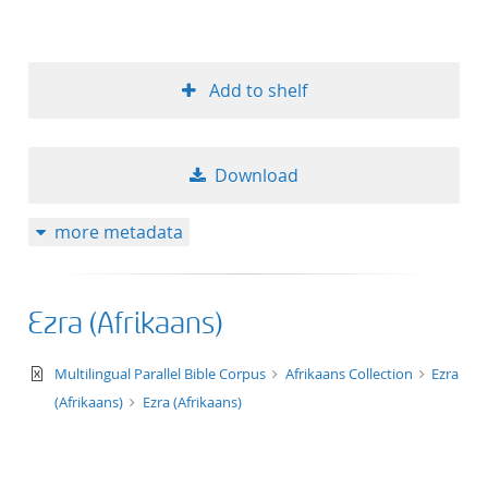
Add to shelf
Download
more metadata
Ezra (Afrikaans)
text/xml
Multilingual Parallel Bible Corpus
Afrikaans Collection
Ezra
(Afrikaans)
Ezra (Afrikaans)