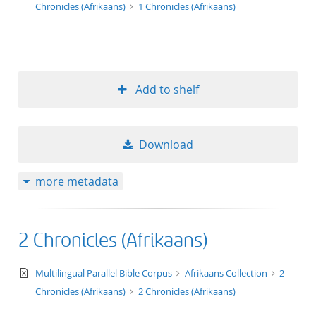
Chronicles (Afrikaans)
1 Chronicles (Afrikaans)
Add to shelf
Download
more metadata
2 Chronicles (Afrikaans)
text/xml
Multilingual Parallel Bible Corpus
Afrikaans Collection
2
Chronicles (Afrikaans)
2 Chronicles (Afrikaans)