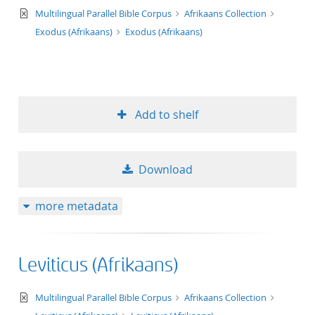
text/xml
Multilingual Parallel Bible Corpus
Afrikaans Collection
50
Exodus (Afrikaans)
Exodus (Afrikaans)
Add to shelf
Download
more metadata
Leviticus (Afrikaans)
text/xml
Multilingual Parallel Bible Corpus
Afrikaans Collection