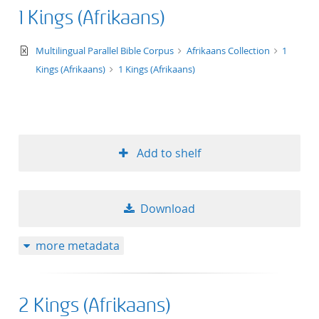
1 Kings (Afrikaans)
text/xml
Multilingual Parallel Bible Corpus
Afrikaans Collection
1
Kings (Afrikaans)
1 Kings (Afrikaans)
Add to shelf
Download
more metadata
2 Kings (Afrikaans)