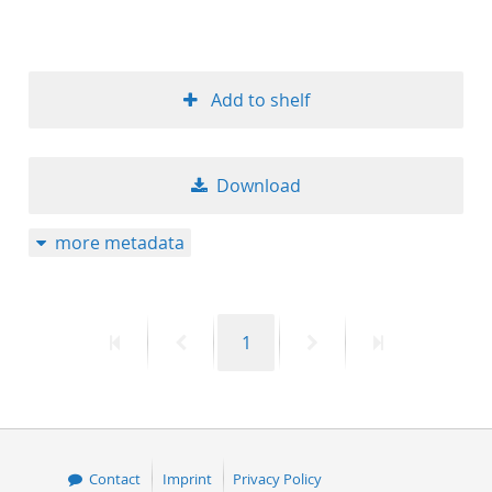
Add to shelf
Download
more metadata
First
Previous
Page
Next
Last
1
page
page
page
page
Contact
Imprint
Privacy Policy