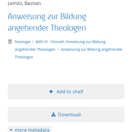
Lemitz, Bastian
title ascending
Anweisung zur Bildung
title descending
angehender Theologen
format ascending
text/tg.work+xml
Neologie
BdN VI - Nösselt, Anweisung zur Bildung
angehender Theologen
Anweisung zur Bildung angehender
format descendin
Theologen
publication date 
publication date 
Add to shelf
10
Download
20
more metadata