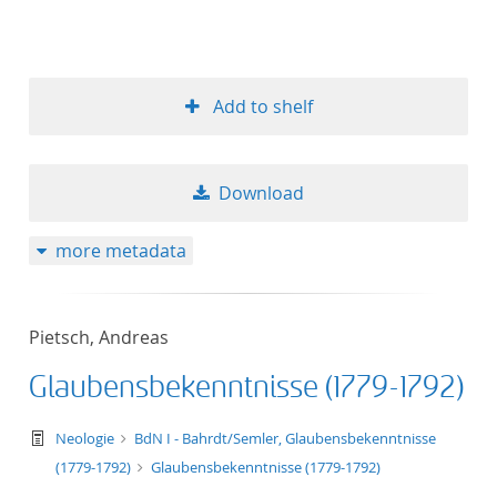
Add to shelf
Download
more metadata
Pietsch, Andreas
Glaubensbekenntnisse (1779-1792)
text/tg.work+xml
Neologie
BdN I - Bahrdt/Semler, Glaubensbekenntnisse
(1779-1792)
Glaubensbekenntnisse (1779-1792)