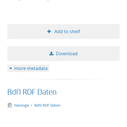
Add to shelf
Download
more metadata
BdN RDF Daten
text/tg.collection+tg.aggregation+xml
Neologie
BdN RDF Daten