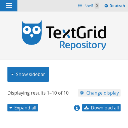
Navigation
Sprache
Shelf
0
Deutsch
ï¿½ndern
nach
h
Show sidebar
Displaying results
1–10
of
10
Change display
Expand all
Download all
relevance