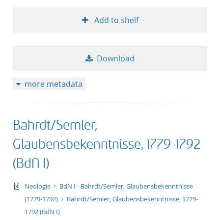
Add to shelf
Download
more metadata
Bahrdt/Semler,
Glaubensbekenntnisse, 1779-1792
(BdN I)
text/xml
Neologie
BdN I - Bahrdt/Semler, Glaubensbekenntnisse
(1779-1792)
Bahrdt/Semler, Glaubensbekenntnisse, 1779-
1792 (BdN I)