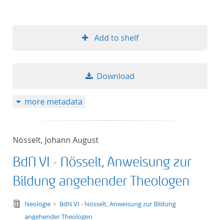
Add to shelf
Download
more metadata
Nösselt, Johann August
BdN VI - Nösselt, Anweisung zur
Bildung angehender Theologen
text/tg.edition+tg.aggregation+xml
Neologie
BdN VI - Nösselt, Anweisung zur Bildung
angehender Theologen