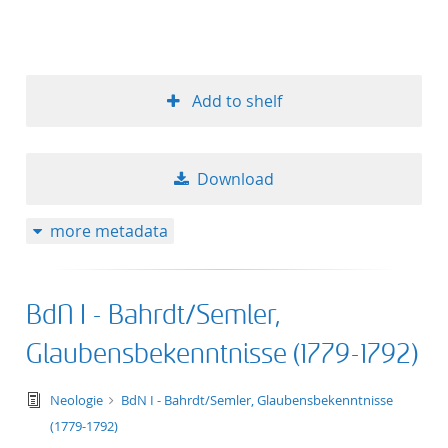
Add to shelf
Download
more metadata
BdN I - Bahrdt/Semler,
Glaubensbekenntnisse (1779-1792)
text/tg.edition+tg.aggregation+xml
Neologie
BdN I - Bahrdt/Semler, Glaubensbekenntnisse
(1779-1792)