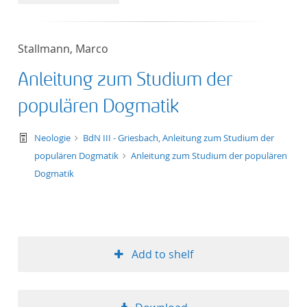
50
Stallmann, Marco
Anleitung zum Studium der
populären Dogmatik
text/tg.work+xml
Neologie
BdN III - Griesbach, Anleitung zum Studium der
populären Dogmatik
Anleitung zum Studium der populären
Dogmatik
Add to shelf