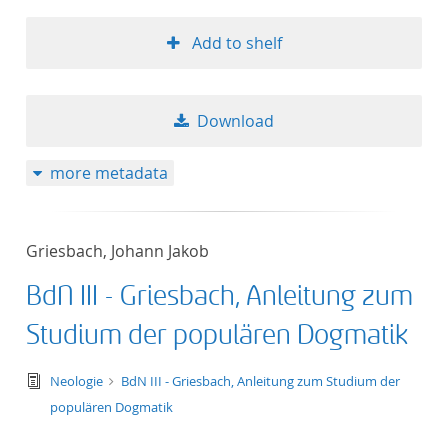
Add to shelf
Download
more metadata
Griesbach, Johann Jakob
BdN III - Griesbach, Anleitung zum
Studium der populären Dogmatik
text/tg.edition+tg.aggregation+xml
Neologie
BdN III - Griesbach, Anleitung zum Studium der
populären Dogmatik