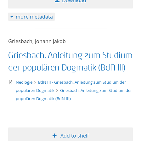
Download
more metadata
Griesbach, Johann Jakob
Griesbach, Anleitung zum Studium
der populären Dogmatik (BdN III)
text/xml
Neologie
BdN III - Griesbach, Anleitung zum Studium der
populären Dogmatik
Griesbach, Anleitung zum Studium der
populären Dogmatik (BdN III)
Add to shelf