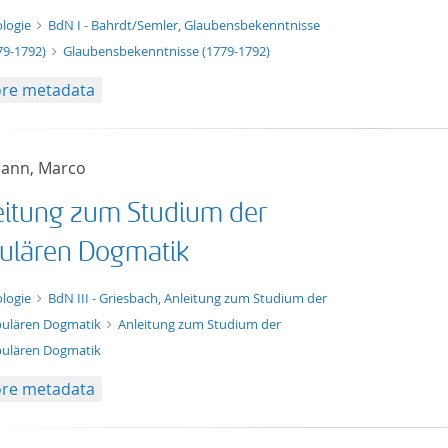
xt/tg.work+xml
logie
BdN I - Bahrdt/Semler, Glaubensbekenntnisse
79-1792)
Glaubensbekenntnisse (1779-1792)
re metadata
mann, Marco
eitung zum Studium der
ulären Dogmatik
xt/tg.work+xml
logie
BdN III - Griesbach, Anleitung zum Studium der
ulären Dogmatik
Anleitung zum Studium der
ulären Dogmatik
re metadata