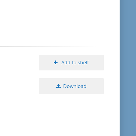
format descending
publication date ascending
publication date descending
Add to shelf
10
Download
20
50