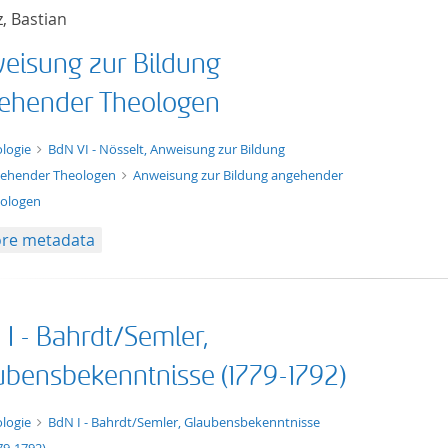
, Bastian
eisung zur Bildung
ehender Theologen
xt/tg.work+xml
logie
BdN VI - Nösselt, Anweisung zur Bildung
ehender Theologen
Anweisung zur Bildung angehender
ologen
re metadata
 I - Bahrdt/Semler,
ubensbekenntnisse (1779-1792)
t/tg.edition+tg.aggregation+xml
logie
BdN I - Bahrdt/Semler, Glaubensbekenntnisse