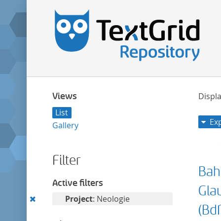
Views
Displa
List
Ex
Gallery
Filter
Bah
Active filters
Gla
Remove
Project
: Neologie
(BdN
this