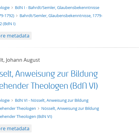
xt/xml
logie
BdN I - Bahrdt/Semler, Glaubensbekenntnisse
79-1792)
Bahrdt/Semler, Glaubensbekenntnisse, 1779-
2 (BdN I)
re metadata
lt, Johann August
selt, Anweisung zur Bildung
ehender Theologen (BdN VI)
xt/xml
logie
BdN VI - Nösselt, Anweisung zur Bildung
ehender Theologen
Nösselt, Anweisung zur Bildung
ehender Theologen (BdN VI)
re metadata