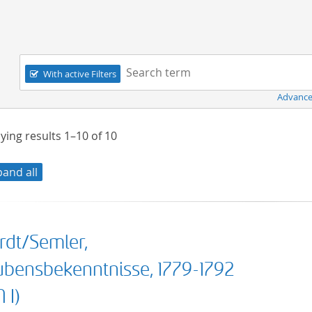
Navigation
Search term:
With active Filters
Advance
ying results
1–10
of
10
pand all
rdt/Semler,
ubensbekenntnisse, 1779-1792
 I)