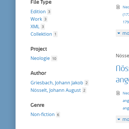
filter
File Type
te
Neo
Edition
3
(17
Work
3
179
XML
3
mo
Collektion
1
Project
Nösse
Neologie
10
Nös
Author
ang
Griesbach, Johann Jakob
2
Nösselt, Johann August
2
te
Neo
ang
Genre
ang
Non-fiction
6
mo