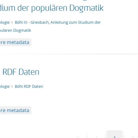
dium der populären Dogmatik
t/tg.edition+tg.aggregation+xml
logie
BdN III - Griesbach, Anleitung zum Studium der
ulären Dogmatik
re metadata
 RDF Daten
t/tg.collection+tg.aggregation+xml
logie
BdN RDF Daten
re metadata