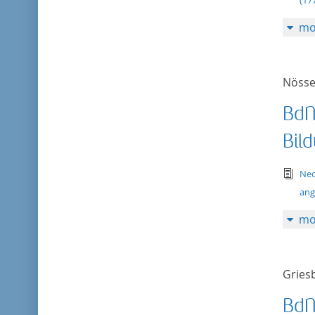
(17
mo
Nösse
BdN
Bil
tex
Neo
ang
mo
Gries
BdN 