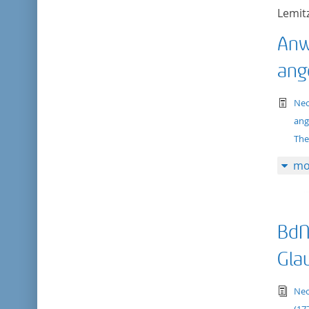
Lemitz
Anw
ang
te
Neo
ang
The
mo
BdN
Gla
tex
Neo