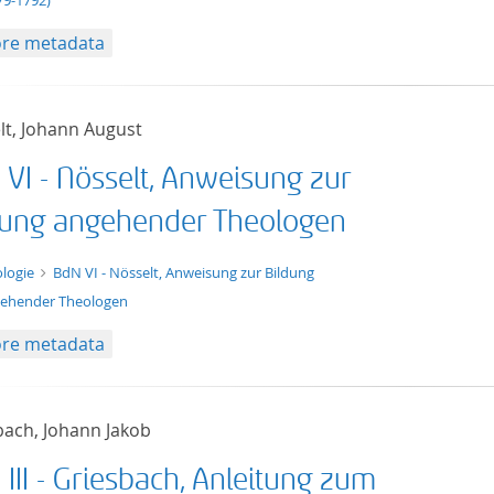
79-1792)
re metadata
lt, Johann August
 VI - Nösselt, Anweisung zur
dung angehender Theologen
t/tg.edition+tg.aggregation+xml
logie
BdN VI - Nösselt, Anweisung zur Bildung
ehender Theologen
re metadata
bach, Johann Jakob
III - Griesbach, Anleitung zum