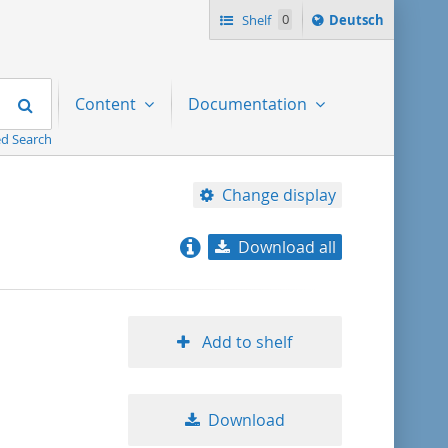
Sprache
Shelf
0
Deutsch
ï¿½ndern
nach
Search
Content
Documentation
d Search
Change display
Download all
relevance
title ascending
Add to shelf
title descending
Download
format ascending