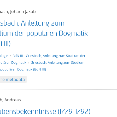
bach, Johann Jakob
esbach, Anleitung zum
dium der populären Dogmatik
 III)
xt/xml
logie
BdN III - Griesbach, Anleitung zum Studium der
ulären Dogmatik
Griesbach, Anleitung zum Studium
 populären Dogmatik (BdN III)
re metadata
ch, Andreas
ubensbekenntnisse (1779-1792)