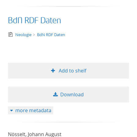
BdN RDF Daten
text/tg.collection+tg.aggregation+xml
Neologie
BdN RDF Daten
Add to shelf
Download
more metadata
Nösselt, Johann August