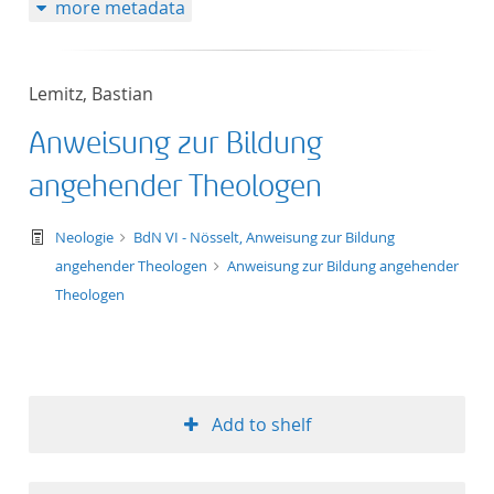
more metadata
Lemitz, Bastian
Anweisung zur Bildung
angehender Theologen
text/tg.work+xml
Neologie
BdN VI - Nösselt, Anweisung zur Bildung
angehender Theologen
Anweisung zur Bildung angehender
Theologen
Add to shelf