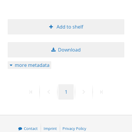
Add to shelf
Download
more metadata
First
Previous
Page
Next
Last
1
page
page
page
page
Contact
Imprint
Privacy Policy