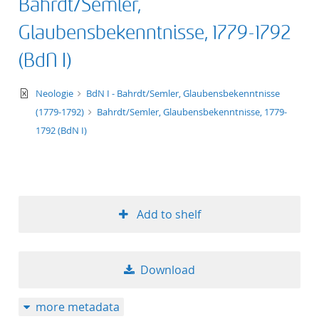
Bahrdt/Semler,
Glaubensbekenntnisse, 1779-1792
(BdN I)
text/xml
Neologie
BdN I - Bahrdt/Semler, Glaubensbekenntnisse
(1779-1792)
Bahrdt/Semler, Glaubensbekenntnisse, 1779-
1792 (BdN I)
Add to shelf
Download
more metadata