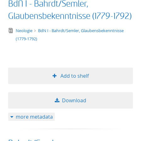
BdN I - Bahrdt/Semler,
50
Glaubensbekenntnisse (1779-1792)
text/tg.edition+tg.aggregation+xml
Neologie
BdN I - Bahrdt/Semler, Glaubensbekenntnisse
(1779-1792)
Add to shelf
Download
more metadata