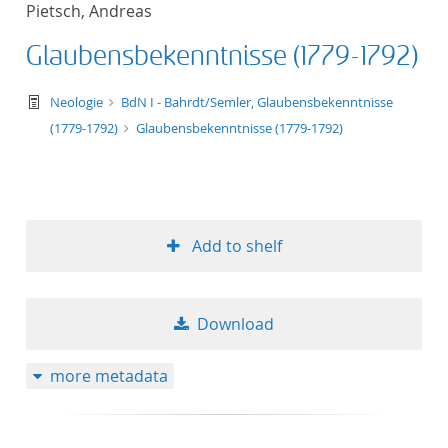
Pietsch, Andreas
title ascending
Glaubensbekenntnisse (1779-1792)
title descending
text/tg.work+xml
Neologie
BdN I - Bahrdt/Semler, Glaubensbekenntnisse
format ascending
(1779-1792)
Glaubensbekenntnisse (1779-1792)
format descendin
publication date 
Add to shelf
publication date 
Download
10
more metadata
20