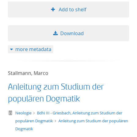
Add to shelf
Download
more metadata
Stallmann, Marco
Anleitung zum Studium der
populären Dogmatik
text/tg.work+xml
Neologie
BdN III - Griesbach, Anleitung zum Studium der
populären Dogmatik
Anleitung zum Studium der populären
Dogmatik