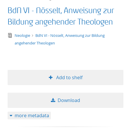
BdN VI - Nösselt, Anweisung zur
Bildung angehender Theologen
text/tg.edition+tg.aggregation+xml
Neologie
BdN VI - Nösselt, Anweisung zur Bildung
angehender Theologen
Add to shelf
Download
more metadata