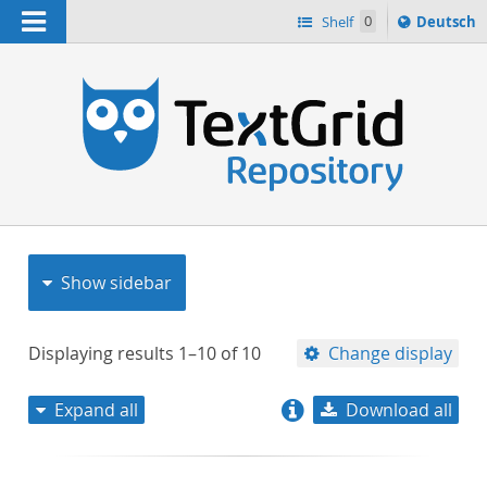
Navigation
Sprache
Shelf
0
Deutsch
ï¿½ndern
nach
h
Show sidebar
Displaying results
1–10
of
10
Change display
Expand all
Download all
relevance