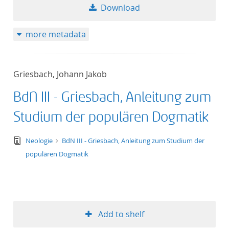
Download
more metadata
Griesbach, Johann Jakob
BdN III - Griesbach, Anleitung zum
Studium der populären Dogmatik
text/tg.edition+tg.aggregation+xml
Neologie
BdN III - Griesbach, Anleitung zum Studium der
populären Dogmatik
Add to shelf