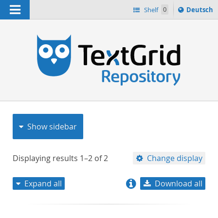
Navigation
Sprache
Shelf
0
Deutsch
ï¿½ndern
nach
h
Show sidebar
Displaying results
1–2
of
2
Change display
Expand all
Download all
relevance