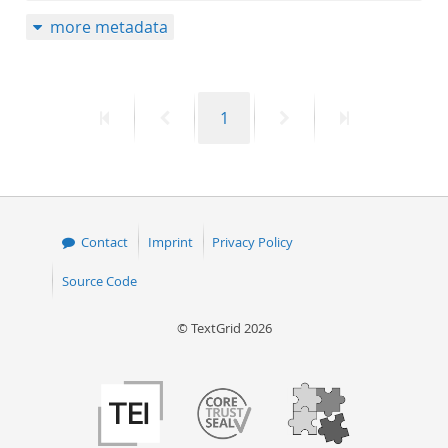
more metadata
First
Previous
Page
Next
Last
1
page
page
page
page
Contact
Imprint
Privacy Policy
Source Code
© TextGrid 2026