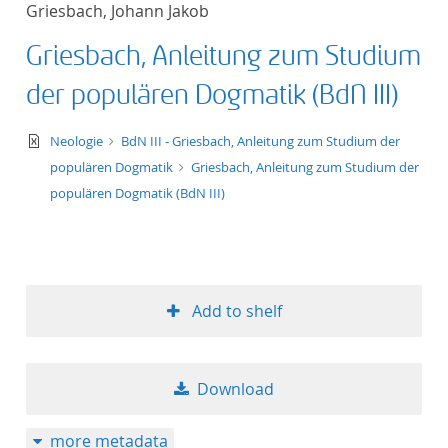
Griesbach, Johann Jakob
title ascending
Griesbach, Anleitung zum Studium
title descending
der populären Dogmatik (BdN III)
format ascending
text/xml
Neologie
BdN III - Griesbach, Anleitung zum Studium der
populären Dogmatik
Griesbach, Anleitung zum Studium der
format descendin
populären Dogmatik (BdN III)
publication date 
publication date 
Add to shelf
10
Download
20
more metadata