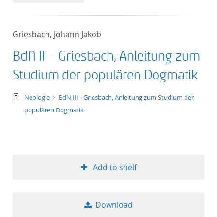
50
Griesbach, Johann Jakob
BdN III - Griesbach, Anleitung zum
Studium der populären Dogmatik
text/tg.edition+tg.aggregation+xml
Neologie
BdN III - Griesbach, Anleitung zum Studium der
populären Dogmatik
Add to shelf
Download