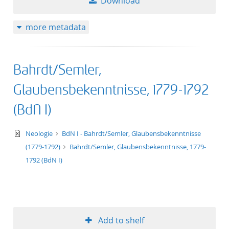
Download
more metadata
Bahrdt/Semler,
Glaubensbekenntnisse, 1779-1792
(BdN I)
text/xml
Neologie
BdN I - Bahrdt/Semler, Glaubensbekenntnisse
(1779-1792)
Bahrdt/Semler, Glaubensbekenntnisse, 1779-
1792 (BdN I)
Add to shelf