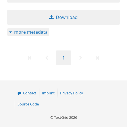
Download
more metadata
First
Previous
Page
Next
Last
1
page
page
page
page
Contact
Imprint
Privacy Policy
Source Code
© TextGrid 2026