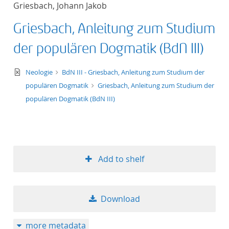
Griesbach, Johann Jakob
title ascending
Griesbach, Anleitung zum Studium
title descending
der populären Dogmatik (BdN III)
format ascending
text/xml
Neologie
BdN III - Griesbach, Anleitung zum Studium der
populären Dogmatik
Griesbach, Anleitung zum Studium der
format descendin
populären Dogmatik (BdN III)
publication date 
publication date 
Add to shelf
10
Download
20
more metadata