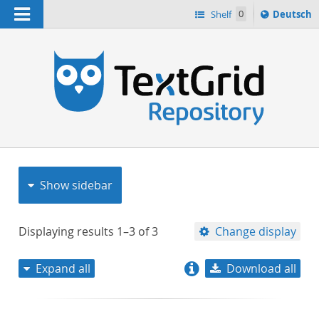
Navigation
Sprache
Shelf
0
Deutsch
ï¿½ndern
nach
h
Show sidebar
Displaying results
1–3
of
3
Change display
Expand all
Download all
relevance