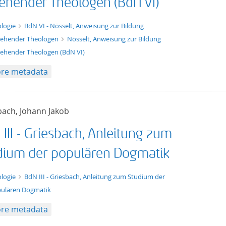
ehender Theologen (BdN VI)
xt/xml
logie
BdN VI - Nösselt, Anweisung zur Bildung
ehender Theologen
Nösselt, Anweisung zur Bildung
ehender Theologen (BdN VI)
re metadata
bach, Johann Jakob
III - Griesbach, Anleitung zum
dium der populären Dogmatik
t/tg.edition+tg.aggregation+xml
logie
BdN III - Griesbach, Anleitung zum Studium der
ulären Dogmatik
re metadata