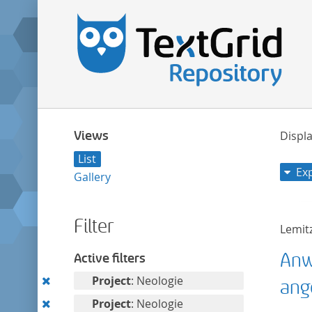
Views
Displa
List
Ex
Gallery
Filter
Lemitz
Anw
Active filters
Remove
Project
: Neologie
ang
this
Remove
Project
: Neologie