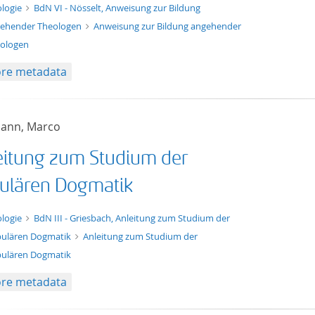
xt/tg.work+xml
logie
BdN VI - Nösselt, Anweisung zur Bildung
ehender Theologen
Anweisung zur Bildung angehender
ologen
re metadata
mann, Marco
eitung zum Studium der
ulären Dogmatik
xt/tg.work+xml
logie
BdN III - Griesbach, Anleitung zum Studium der
ulären Dogmatik
Anleitung zum Studium der
ulären Dogmatik
re metadata