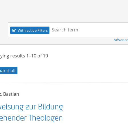
Navigation
Search term:
With active Filters
Advance
ying results
1–10
of
10
pand all
, Bastian
eisung zur Bildung
ehender Theologen