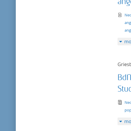
ang
te
Neo
ang
ang
mo
Gries
BdN 
Stu
tex
Neo
pop
mo