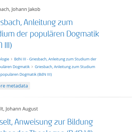
bach, Johann Jakob
esbach, Anleitung zum
dium der populären Dogmatik
 III)
xt/xml
logie
BdN III - Griesbach, Anleitung zum Studium der
ulären Dogmatik
Griesbach, Anleitung zum Studium
 populären Dogmatik (BdN III)
re metadata
lt, Johann August
selt, Anweisung zur Bildung