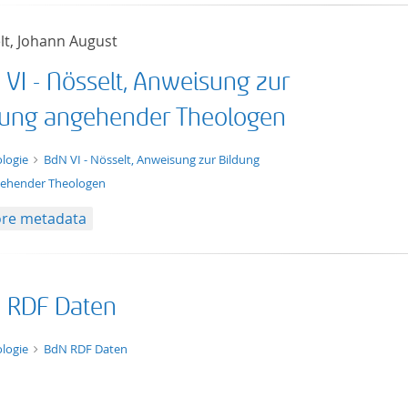
lt, Johann August
 VI - Nösselt, Anweisung zur
dung angehender Theologen
t/tg.edition+tg.aggregation+xml
logie
BdN VI - Nösselt, Anweisung zur Bildung
ehender Theologen
re metadata
 RDF Daten
t/tg.collection+tg.aggregation+xml
logie
BdN RDF Daten