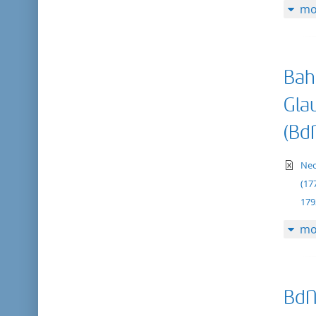
mo
Bah
Gla
(BdN
te
Neo
(17
179
mo
BdN