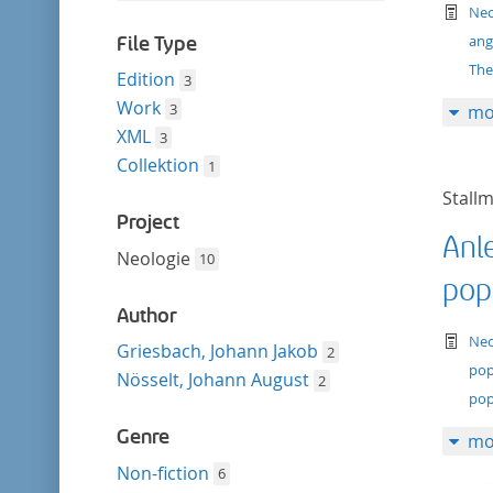
filter
te
this
Neo
filter
ang
File Type
The
Edition
3
Work
3
mo
XML
3
Collektion
1
Stall
Project
Anl
Neologie
10
pop
Author
te
Neo
Griesbach, Johann Jakob
2
pop
Nösselt, Johann August
2
pop
Genre
mo
Non-fiction
6