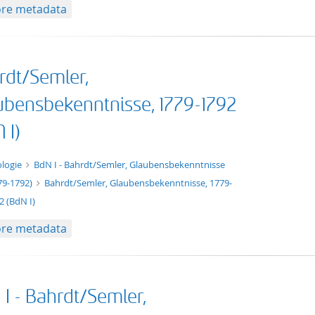
re metadata
rdt/Semler,
ubensbekenntnisse, 1779-1792
 I)
xt/xml
logie
BdN I - Bahrdt/Semler, Glaubensbekenntnisse
79-1792)
Bahrdt/Semler, Glaubensbekenntnisse, 1779-
2 (BdN I)
re metadata
 I - Bahrdt/Semler,