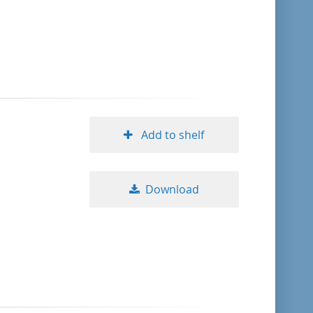
format descending
publication date ascending
publication date descending
Add to shelf
10
Download
20
50