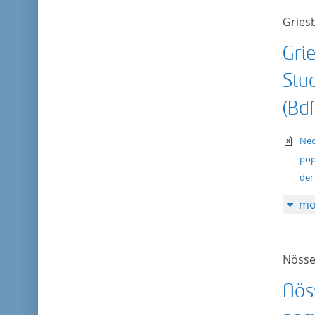
Gries
Gri
Stu
(BdN
te
Neo
pop
der
mo
Nösse
Nös