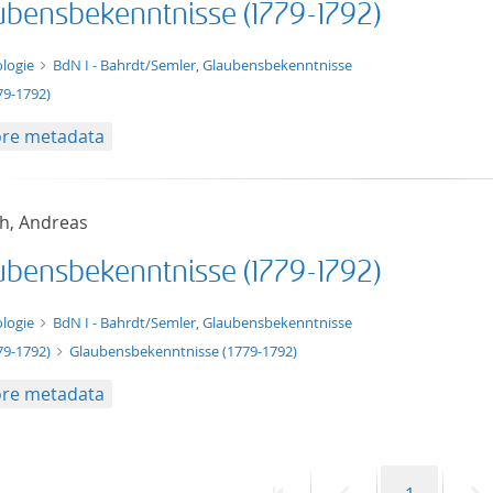
ubensbekenntnisse (1779-1792)
t/tg.edition+tg.aggregation+xml
logie
BdN I - Bahrdt/Semler, Glaubensbekenntnisse
79-1792)
re metadata
ch, Andreas
ubensbekenntnisse (1779-1792)
xt/tg.work+xml
logie
BdN I - Bahrdt/Semler, Glaubensbekenntnisse
79-1792)
Glaubensbekenntnisse (1779-1792)
re metadata