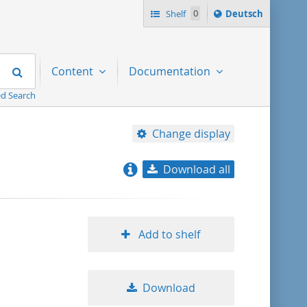
Sprache
Shelf
0
Deutsch
ï¿½ndern
nach
Search
Content
Documentation
d Search
Change display
Download all
relevance
title ascending
Add to shelf
title descending
Download
format ascending