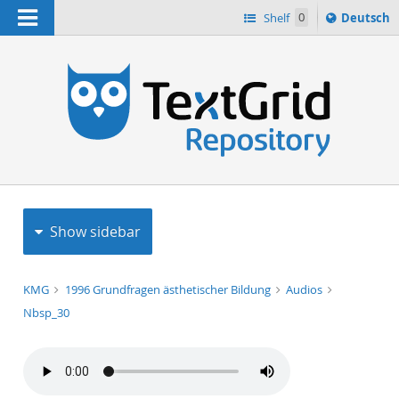
Navigation
Sprache
Shelf
0
Deutsch
ï¿½ndern
h
nach
Show sidebar
KMG
1996 Grundfragen ästhetischer Bildung
Audios
Nbsp_30