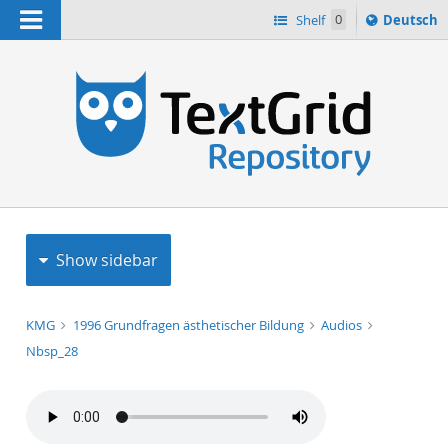
Navigation
Sprache
Shelf
0
Deutsch
ï¿½ndern
h
nach
Show sidebar
KMG
1996 Grundfragen ästhetischer Bildung
Audios
Nbsp_28