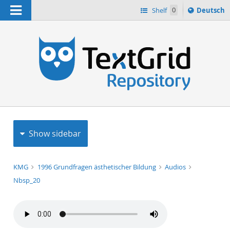
Navigation
Sprache
Shelf
0
Deutsch
ï¿½ndern
h
nach
Show sidebar
KMG
1996 Grundfragen ästhetischer Bildung
Audios
Nbsp_20