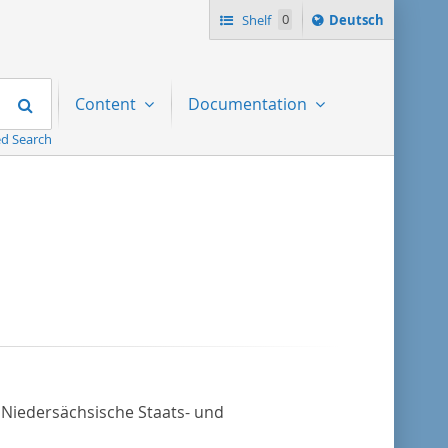
Sprache
Shelf
0
Deutsch
ï¿½ndern
nach
Search
Content
Documentation
d Search
 Niedersächsische Staats- und