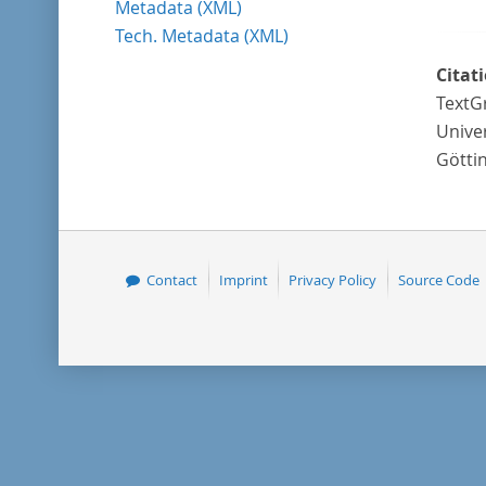
Metadata (XML)
Tech. Metadata (XML)
Citat
TextG
Univer
Götti
Contact
Imprint
Privacy Policy
Source Code