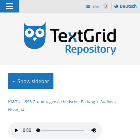
Navigation
Sprache
Shelf
0
Deutsch
ï¿½ndern
h
nach
Show sidebar
KMG
1996 Grundfragen ästhetischer Bildung
Audios
Nbsp_14