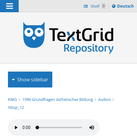
Navigation
Sprache
Shelf
0
Deutsch
ï¿½ndern
h
nach
Show sidebar
KMG
1996 Grundfragen ästhetischer Bildung
Audios
Nbsp_12