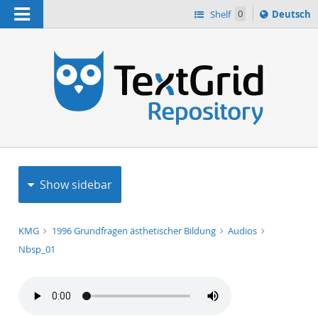
Navigation
Sprache
Shelf
0
Deutsch
ï¿½ndern
h
nach
Show sidebar
KMG
1996 Grundfragen ästhetischer Bildung
Audios
Nbsp_01