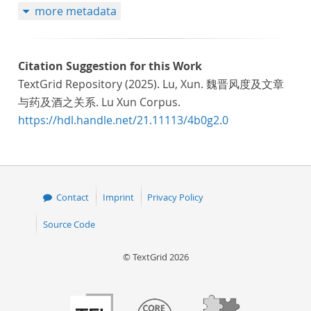
more metadata
Citation Suggestion for this Work
TextGrid Repository (2025). Lu, Xun. 魏晋风度及文章
与药及酒之关系. Lu Xun Corpus.
https://hdl.handle.net/21.11113/4b0g2.0
Contact
Imprint
Privacy Policy
Source Code
© TextGrid 2026