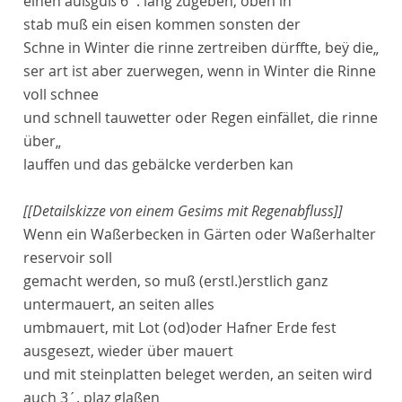
einen außguß 6´. lang zugeben, oben in
stab muß ein eisen kommen sonsten der
Schne in Winter die rinne zertreiben dürffte, beÿ die„
ser art ist aber zuerwegen, wenn in Winter die Rinne
voll schnee
und schnell tauwetter oder Regen einfället, die rinne
über„
lauffen und das gebälcke verderben kan
[[Detailskizze von einem Gesims mit Regenabfluss]]
Wenn ein Waßerbecken in Gärten oder Waßerhalter
reservoir
soll
gemacht werden, so muß
(erstl.)
erstlich
ganz
untermauert, an seiten alles
umbmauert, mit Lot
(od)
oder
Hafner Erde fest
ausgesezt, wieder über mauert
und mit steinplatten beleget werden, an seiten wird
auch 3´. plaz glaßen