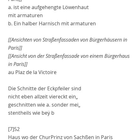
a
. ist eine aufgehengte Löwenhaut
mit
armaturen
b
. Ein halber Harnisch mit
armatur
en
[[Ansichten von Straßenfassaden von Bürgerhäusern in
Paris]]
[[Ansicht von der Straßenfassade von einem Bürgerhaus
in Paris]]
au
Plaz de la Victoire
Die Schnitte der Eckpfeiler sind
nicht eben allzeit viereckt ein„
geschnitten wie
a
. sonder mei„
stentheils wie beÿ
b
[7]
52
Haus
wo der
ChurPrinz von Sachßen
in
Paris