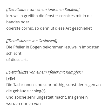
[[Detailskizze von einem ionischen Kapitell]]
Iezuweiln greiffen die fenster
cornices
mit in die
bandes
oder
oberste
cornic
. so denn uf diese Art geschiehet
[[Detailskizzen von Gesimsen]]
Die Pfeiler in Bogen bekommen iezuweiln
imposten
schlecht
uf diese art,
[[Detailskizze von einem Pfeiler mit Kämpfer]]
[9]
54
Die Tachrinnen sind sehr nöthig, sonst der regen an
die gebäude schleg
{t}
und solche sehr ungestalt macht, Ins gemein
werden rinnen von