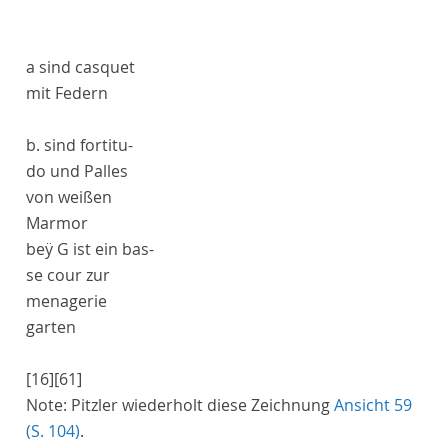
a
sind
casquet
mit Federn
b
. sind
fortitu-
do
und
Palles
von weißen
Marmor
beÿ
G
ist ein
bas-
se cour
zur
menagerie
garten
[16]
[61]
Note:
Pitzler wiederholt diese Zeichnung
Ansicht 59
(S. 104)
.