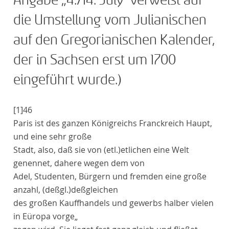
Angabe „4./14. July“ verweist auf
die Umstellung vom Julianischen
auf den Gregorianischen Kalender,
der in Sachsen erst um 1700
eingeführt wurde.)
[1]
46
Paris
ist des ganzen Königreichs
Franckreich
Haupt,
und eine sehr große
Stadt, also, daß sie von
(etl.)
etlichen
eine Welt
genennet, dahere wegen dem von
Adel, Studenten, Bürgern und fremden eine große
anzahl,
(deßgl.)
deßgleichen
des großen Kauffhandels und gewerbs halber vielen
in
Eüropa
vorge„