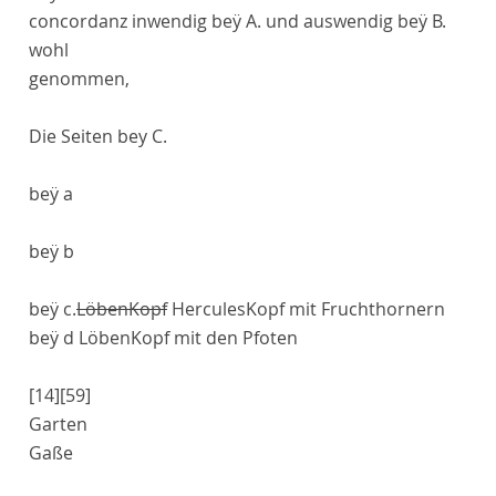
concordanz
inwendig beÿ
A
. und auswendig beÿ
B
.
wohl
genommen,
Die Seiten bey
C
.
beÿ
a
beÿ
b
beÿ
c
.
LöbenKopf
HerculesKopf mit Fruchthornern
beÿ
d
LöbenKopf mit den Pfoten
[14]
[59]
Garten
Gaße