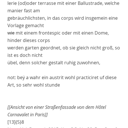
lerie
(od)
oder
terrasse
mit einer
Ballustrade
, welche
manier fast am
gebräuchlichsten, in das
corps
wird insgemein eine
Vorlage gemacht
wie
mit einem
frontespic
oder mit einen
Dome
,
hinder dieses
corps
werden garten geordnet, ob sie gleich nicht groß, so
ist es doch nicht
übel, denn solcher gestalt ruhig zuwohnen,
not:
beÿ
a
wahr ein austrit wohl
practicir
et uf diese
Art, so sehr wohl stunde
[[Ansicht von einer Straßenfassade von dem Hôtel
Carnavalet in Paris]]
[13]
{5}
8