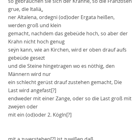
so gebrauchen sie sich der Krahne, so die Franzosen
grue
, die Italiä„
ner
Altalena
,
ordegni
(od)
oder
Ergata
heißen,
werden groß und klein
gemacht, nachdem das gebeüde hoch, so aber der
Krahn nicht hoch genug
seÿn kann, wie an Kirchen, wird er oben drauf aufs
gebeüde gesezt
und die Steine hingetragen wo es nöthig, den
Männern wird nur
ein schlecht gerüst drauf zustehen gemacht, Die
Last wird
angefast[?]
endweder mit einer Zange, oder so die Last groß mit
zweÿen oder
mit ein
(od)
oder
2.
Kögln[?]
mit
a
zuverstehen[?]
ist zuwißen daß