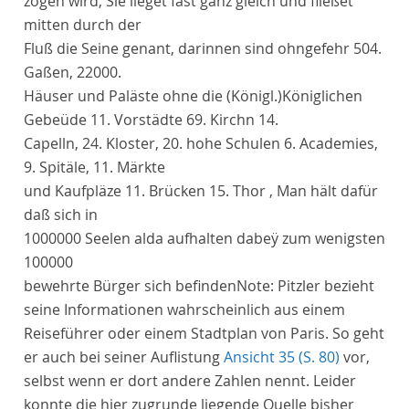
zogen wird, Sie lieget fast ganz gleich und fließet
mitten durch der
Fluß die
Seine
genant, darinnen sind ohngefehr 504.
Gaßen, 22000.
Häuser und Paläste ohne die
(Königl.)
Königlichen
Gebeüde 11. Vorstädte 69. Kirchn 14.
Capelln, 24. Kloster, 20. hohe Schulen 6.
Academies
,
9. Spitäle, 11. Märkte
und Kaufpläze 11. Brücken 15. Thor , Man hält dafür
daß sich in
1000000 Seelen alda aufhalten dabeÿ zum wenigsten
100000
bewehrte Bürger sich befinden
Note:
Pitzler bezieht
seine Informationen wahrscheinlich aus einem
Reiseführer oder einem Stadtplan von Paris. So geht
er auch bei seiner Auflistung
Ansicht 35 (S. 80)
vor,
selbst wenn er dort andere Zahlen nennt. Leider
konnte die hier zugrunde liegende Quelle bisher