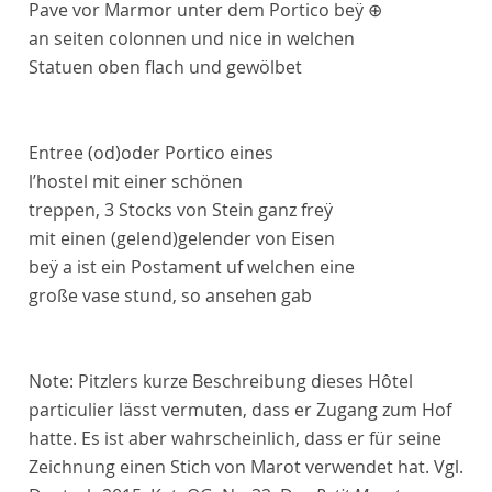
Pave
vor Marmor unter dem
Portico
beÿ ⊕
an seiten
colonnen
und
nice
in welchen
Statuen
oben flach und gewölbet
Entree
(od)
oder
Portico
eines
l’
hostel
mit einer schönen
treppen, 3 Stocks von Stein ganz freÿ
mit einen
(gelend)
gelender
von Eisen
beÿ
a
ist ein Postament uf welchen eine
große
vase
stund, so ansehen gab
Note:
Pitzlers kurze Beschreibung dieses Hôtel
particulier lässt vermuten, dass er Zugang zum Hof
hatte. Es ist aber wahrscheinlich, dass er für seine
Zeichnung einen Stich von Marot verwendet hat. Vgl.