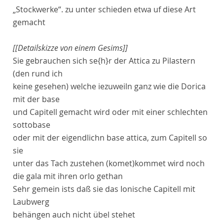
„Stockwerke“.
zu unter schieden etwa uf diese Art
gemacht
[[Detailskizze von einem Gesims]]
Sie gebrauchen sich se
{h}
r der
Attica
zu
Pilastern
(den rund ich
keine gesehen) welche iezuweiln ganz wie die
Dorica
mit der
base
und
Capitell
gemacht wird oder mit einer schlechten
sottobase
oder mit der eigendlichn
base attica
, zum
Capitell
so
sie
unter das Tach zustehen
(komet)
kommet
wird noch
die
gala
mit ihren
orlo
gethan
Sehr gemein ists daß sie das Ionische
Capitell
mit
Laubwerg
behängen auch nicht übel stehet