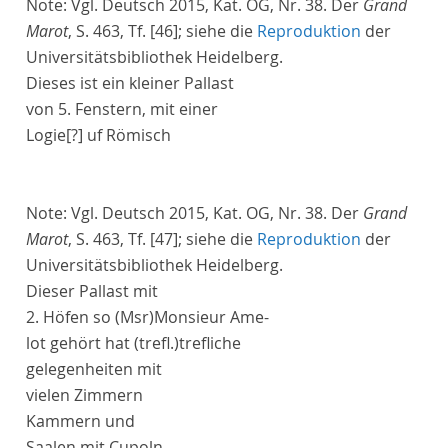
Note:
Vgl. Deutsch 2015, Kat. OG, Nr. 38. Der
Grand
Marot
, S. 463, Tf. [46]; siehe die
Reproduktion
der
Universitätsbibliothek Heidelberg.
Dieses ist ein kleiner
Pallast
von 5. Fenstern, mit einer
Logie
[?]
uf Römisch
Note:
Vgl. Deutsch 2015, Kat. OG, Nr. 38. Der
Grand
Marot
, S. 463, Tf. [47]; siehe die
Reproduktion
der
Universitätsbibliothek Heidelberg.
Dieser
Pallast
mit
2. Höfen so
(Msr)
Monsieur
Ame-
lot
gehört hat
(trefl.)
trefliche
gelegenheiten mit
vielen Zimmern
Kammern und
Saalen mit
Cupoln