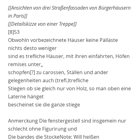
[[Ansichten von drei Straßenfassaden von Bürgerhäusern
in Paris]]
[[Detailskizze von einer Treppe]]
[8]
53
Obwohln vorbezeichnete Häuser keine Pälläste
nichts desto weniger
sind es trefliche Häuser, mit ihren einfahrten, Höfen
remises
unter„
schopfen[?]
zu
carossen
, Ställen und ander
gelegenheiten auch
(trefl.)
trefliche
Stiegen ob sie gleich nur von Holz, so man oben eine
Laterne hänget
bescheinet sie die ganze stiege
Anmerckung
Die fenstergestell sind insgemein nur
schlecht ohne Figurirung und
Die
bandes
die Stocke
Note:
Will heißen