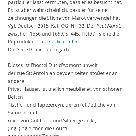
particulier lässt vermuten, dass er es besucht hat.
Es ist aber wahrscheinlich, dass er für seine
Zeichnungen die Stiche von Marot verwendet hat.
Vgl. Deutsch 2015, Kat. OG, Nr. 32. Der
Petit Marot
,
zwischen 1656 und 1659, S. 445, Tf. [97]; siehe die
Reproduktion auf
Gallica.bnf.fr
.
Die Seite
B
. nach dem garten
Dieses ist
l’
hostel
Duc d’Aomont
unweit
der
rue St: Antoin
an beÿden seiten stößet er an
andere
Privat
Häuser, ist treflich
meublier
et, von schönen
Betten
Tischen und Tapezereÿn, deren
(etl.)
etliche
von
Sammet und
reich von Gold und und Silber gestickt,
(ingl.)
ingleichen
die
Courti-