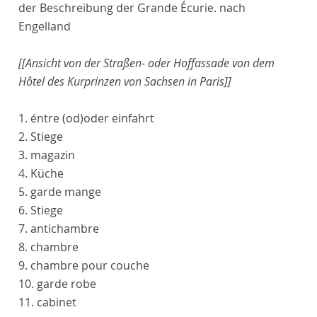
der Beschreibung der Grande Écurie.
nach
Engelland
[[Ansicht von der Straßen- oder Hoffassade von dem
Hôtel des Kurprinzen von Sachsen in Paris]]
1.
éntre
(od)
oder
einfahrt
2. Stiege
3.
magazin
4. Küche
5.
garde mange
6. Stiege
7.
antichambre
8.
chambre
9.
chambre pour couche
10.
garde robe
11.
cabinet