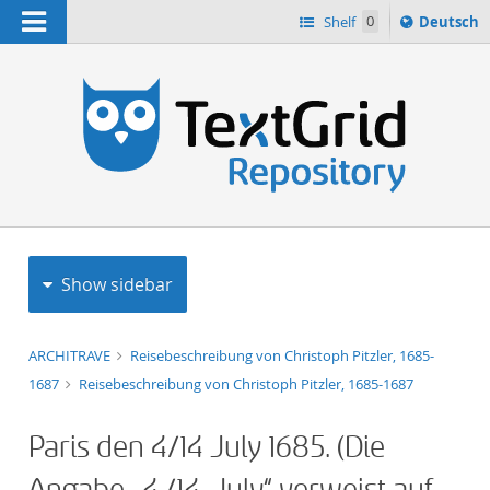
Navigation
Sprache
Shelf
0
Deutsch
ï¿½ndern
h
nach
Show sidebar
ARCHITRAVE
Reisebeschreibung von Christoph Pitzler, 1685-
1687
Reisebeschreibung von Christoph Pitzler, 1685-1687
Paris
den
4/14 July 1685
.
(Die