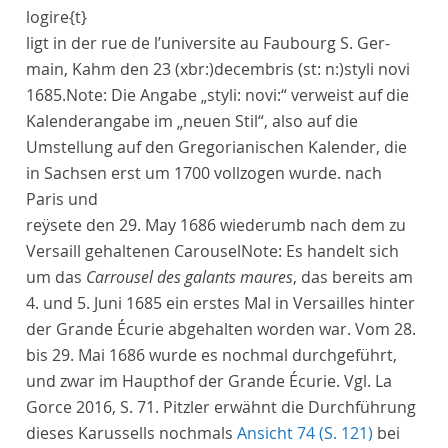
logire
{t}
ligt in der
rue de l’universite
au
Faubourg S. Ger-
main
, Kahm den
23
(xbr:)
decembris
(st: n:)
styli novi
1685.
Note:
Die Angabe „styli: novi:“ verweist auf die
Kalenderangabe im „neuen Stil“, also auf die
Umstellung auf den Gregorianischen Kalender, die
in Sachsen erst um 1700 vollzogen wurde.
nach
Paris
und
reÿsete den
29.
May
1686
wiederumb nach dem zu
Versaill
gehaltenen
Carousel
Note:
Es handelt sich
um das
Carrousel des galants maures
, das bereits am
4. und 5. Juni 1685 ein erstes Mal in Versailles hinter
der Grande Écurie abgehalten worden war. Vom 28.
bis 29. Mai 1686 wurde es nochmal durchgeführt,
und zwar im Haupthof der Grande Écurie. Vgl. La
Gorce 2016, S. 71. Pitzler erwähnt die Durchführung
dieses Karussells nochmals
Ansicht 74 (S. 121)
bei