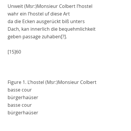
Unweit
(Msr:)
Monsieur
Colbert
l’
hostel
wahr ein
l’
hostel
uf diese Art
da die Ecken ausgerückt biß unters
Dach, kan innerlich die bequehmlichkeit
geben
passage
zuhaben[?]
.
[15]
60
Figure 1.
L’
hostel
(Msr:)
Monsieur
Colbert
basse cour
bürgerhaüser
basse cour
bürgerhaüser