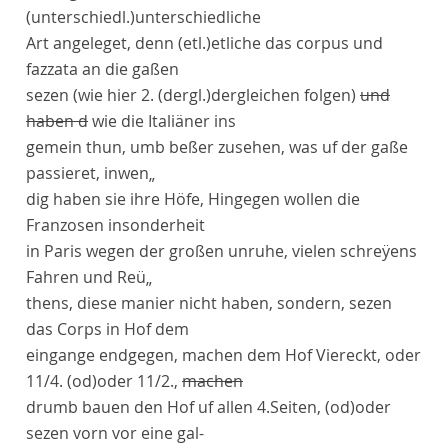
(unterschiedl.)
unterschiedliche
Art angeleget, denn
(etl.)
etliche
das
corpus
und
fazzata
an die gaßen
sezen (wie hier 2.
(dergl.)
dergleichen
folgen)
und
haben d
wie die Italiäner ins
gemein thun, umb beßer zusehen, was uf der gaße
passier
et, inwen„
dig haben sie ihre Höfe, Hingegen wollen die
Franzosen insonderheit
in
Paris
wegen der großen unruhe, vielen schreÿens
Fahren und Reü„
thens, diese manier nicht haben, sondern, sezen
das
Corps
in Hof dem
eingange endgegen, machen dem Hof Viereckt, oder
11/4.
(od)
oder
11/2.,
machen
drumb bauen den Hof uf allen 4.Seiten,
(od)
oder
sezen vorn vor eine
gal-