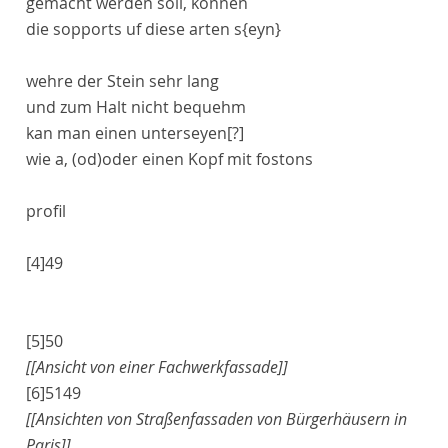
gemacht werden soll, konnen
die
sopports
uf diese arten s
{eyn}
wehre der Stein sehr lang
und zum Halt nicht bequehm
kan man einen
unterseyen[?]
wie
a
,
(od)
oder
einen Kopf mit
fostons
profil
[4]
49
[5]
50
[[Ansicht von einer Fachwerkfassade]]
[6]
51
49
[[Ansichten von Straßenfassaden von Bürgerhäusern in
Paris]]