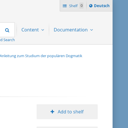
Sprache
Shelf
0
Deutsch
ï¿½ndern
nach
Search
Content
Documentation
d Search
Anleitung zum Studium der populären Dogmatik
Add to shelf