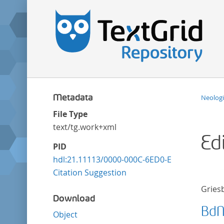
Metadata
Neolog
File Type
text/tg.work+xml
Ed
PID
hdl:21.11113/0000-000C-6ED0-E
Citation Suggestion
Gries
Download
BdN 
Object