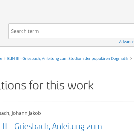
Navigation
Search term:
Advance
ie
BdN III - Griesbach, Anleitung zum Studium der populären Dogmatik
itions for this work
bach, Johann Jakob
III - Griesbach, Anleitung zum