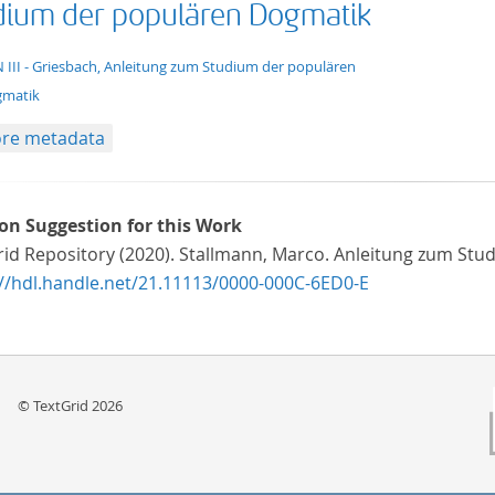
dium der populären Dogmatik
t/tg.edition+tg.aggregation+xml
 III - Griesbach, Anleitung zum Studium der populären
matik
re metadata
ion Suggestion for this Work
rid Repository (2020). Stallmann, Marco. Anleitung zum St
://hdl.handle.net/21.11113/0000-000C-6ED0-E
© TextGrid 2026