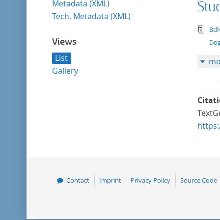
Metadata (XML)
Stu
Tech. Metadata (XML)
tex
BdN
Views
Dog
List
mo
Gallery
Citat
TextG
https
Contact
Imprint
Privacy Policy
Source Code